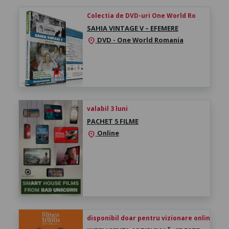
Colectia de DVD-uri One World Ro
SAHIA VINTAGE V – EFEMERE
DVD - One World Romania
location_on
valabil 3 luni
PACHET 5 FILME
Online
location_on
disponibil doar pentru vizionare online înce