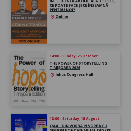
INTELIGENȚA ARTIFICIALĂ. CE ESTE,
CE POATE FACE ȘI CE ÎNSEAMNĂ
PENTRU NOI?
Online
location_on
14:00 - Sunday, 25 October
THE POWER OF STORYTELLING
TIMIȘOARA 2026
Iulius Congress Hall
location_on
18:00 - Saturday, 15 August
Q&A - DIN VORBĂ-N VORBĂ CU
SIMION BOGDAN-MIHAI. DESPRE