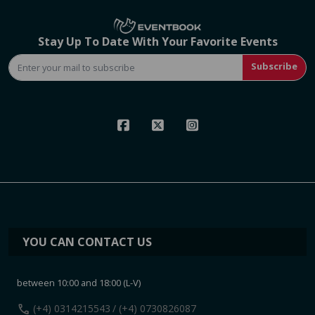
Stay Up To Date With Your Favorite Events
Subscribe
YOU CAN CONTACT US
between 10:00 and 18:00 (L-V)
call
(+4) 0314215543
/ (+4) 0730826087