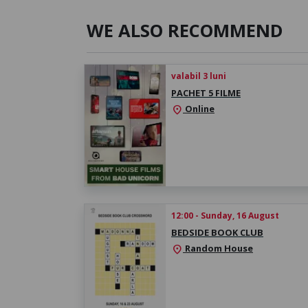
WE ALSO RECOMMEND
valabil 3 luni
PACHET 5 FILME
Online
location_on
12:00 - Sunday, 16 August
BEDSIDE BOOK CLUB
Random House
location_on