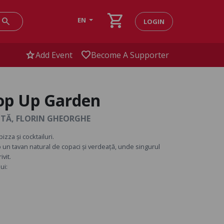
shopping_cart
search
EN
LOGIN
star
favorite
Add Event
Become A Supporter
op Up Garden
OTĂ, FLORIN GHEORGHE
izza și cocktailuri.
 un tavan natural de copaci și verdeață, unde singurul
vit.
ui: