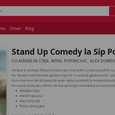
nts
Other
Blog
Stand Up Comedy la Sip P
CU MĂDĂLIN CÎRJE, MIREL POPINCIUC, ALEX DOBR
Terapia e scumpă. Râsul la stand-up e mai ieftin și vine la pachet cu p
Pe 14 iulie, transformăm grădina Sip într-o oază de glume bune, sub
lucru mai rece decât băuturile este replica potrivită la momentul potri
Pe scenă urcă patru dintre cei mai apreciați comedianți ai momentul
Mădălin Cîrje
Mirel Popinciuc
Alex Dobrotă
Florin Gheorghe