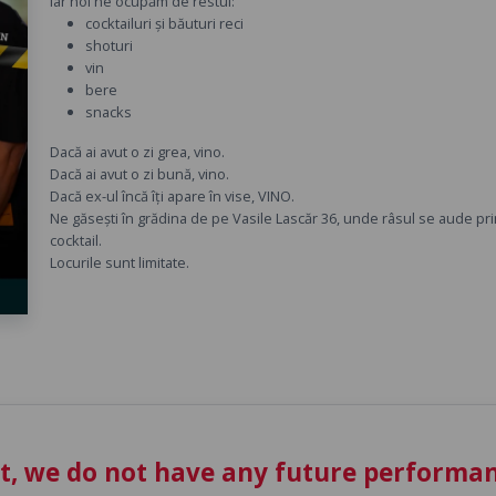
Iar noi ne ocupăm de restul:
cocktailuri și băuturi reci
shoturi
vin
bere
snacks
Dacă ai avut o zi grea, vino.
Dacă ai avut o zi bună, vino.
Dacă ex-ul încă îți apare în vise, VINO.
Ne găsești în grădina de pe Vasile Lascăr 36, unde râsul se aude pr
cocktail.
Locurile sunt limitate.
t, we do not have any future performan