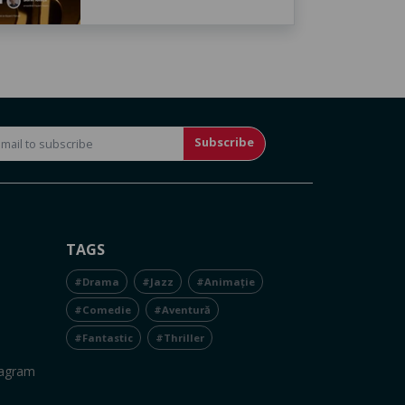
Subscribe
TAGS
#Drama
#Jazz
#Animație
#Comedie
#Aventură
#Fantastic
#Thriller
tagram