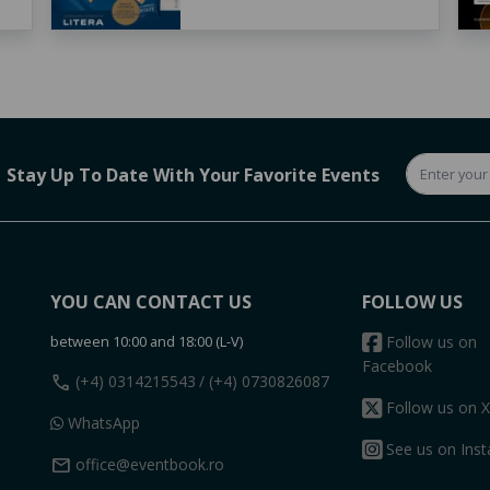
Stay Up To Date With Your Favorite Events
YOU CAN CONTACT US
FOLLOW US
between 10:00 and 18:00 (L-V)
Follow us on
Facebook
call
(+4) 0314215543
/ (+4) 0730826087
Follow us on X
WhatsApp
See us on Ins
mail
office@eventbook.ro