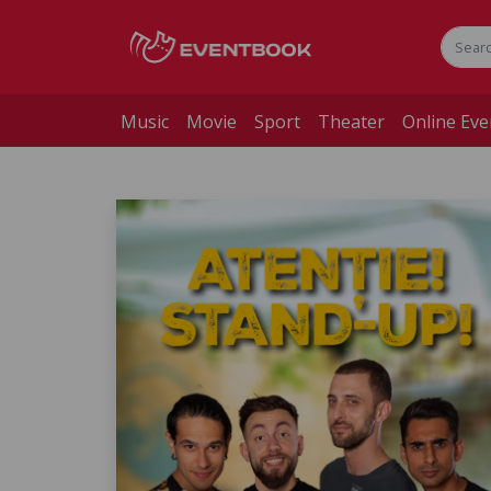
Music
Movie
Sport
Theater
Online Eve