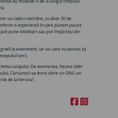
riențe au modelat-o de-a lungul timpului.
ră.
 într-un cadru restrâns, cu doar 30 de
să oferim o experiență în care punem pauză
îi pot pune întrebări sau pot împărtăși din
grafii la eveniment, iar cei care nu doresc să
nceputul serii.
 tema curajului. De asemenea, fiecare bilet
anului, Cărturești va dona către un ONG un
rile de la Verona”.