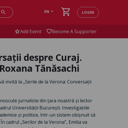
shopping_cart
search
EN
LOGIN
star
favorite
Add Event
Become A Supporter
rsații despre Curaj.
u Roxana Tănăsachi
vă invită la „Serile de la Verona: Conversații
unoscute jurnaliste din țara noastră și lector
adrul Universității București. Investigațiile
cademice și politice, într-un sistem obișnuit să
 În cadrul „Serilor de la Verona”, Emilia va