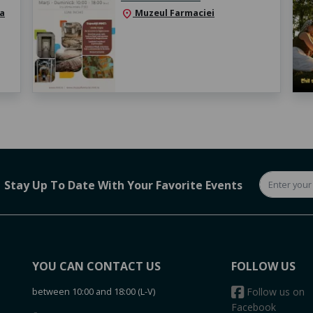
 a
Muzeul Farmaciei
location_on
Stay Up To Date With Your Favorite Events
YOU CAN CONTACT US
FOLLOW US
between 10:00 and 18:00 (L-V)
Follow us on
Facebook