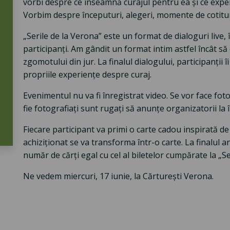
vorbi despre ce înseamnă curajul pentru ea și ce expe
Vorbim despre începuturi, alegeri, momente de cotitu
„Serile de la Verona” este un format de dialoguri live,
participanți. Am gândit un format intim astfel încât 
zgomotului din jur. La finalul dialogului, participanții 
propriile experiențe despre curaj.
Evenimentul nu va fi înregistrat video. Se vor face foto
fie fotografiați sunt rugați să anunțe organizatorii la î
Fiecare participant va primi o carte cadou inspirată de
achiziționat se va transforma într-o carte. La finalul 
număr de cărți egal cu cel al biletelor cumpărate la „Se
Ne vedem miercuri, 17 iunie, la Cărturești Verona.