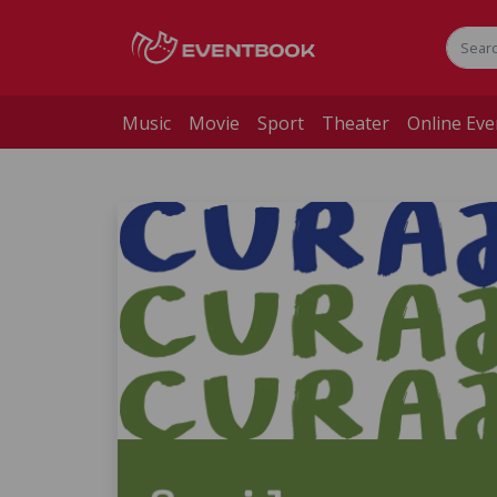
Music
Movie
Sport
Theater
Online Eve