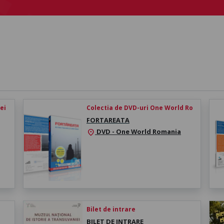
iei
Colectia de DVD-uri One World Ro
FORTAREATA
DVD - One World Romania
location_on
Bilet de intrare
BILET DE INTRARE