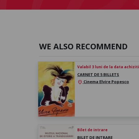
WE ALSO RECOMMEND
Valabil 3 luni de la data achizit
CARNET DE 5 BILLETS
Cinema Elvire Popesco
location_on
Bilet de intrare
BILET DE INTRARE