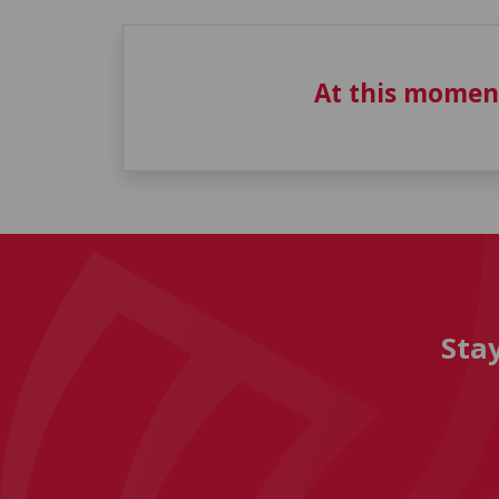
At this momen
Sta