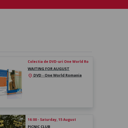
Colectia de DVD-uri One World Ro
WAITING FOR AUGUST
DVD - One World Romania
location_on
16:00 - Saturday, 15 August
PICNIC CLUB