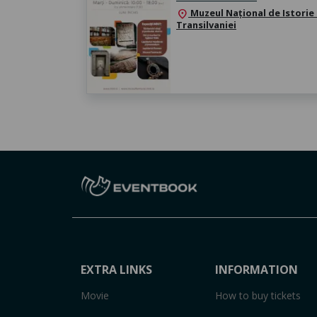
Muzeul Național de Istorie
location_on
Transilvaniei
EXTRA LINKS
INFORMATION
Movie
How to buy tickets