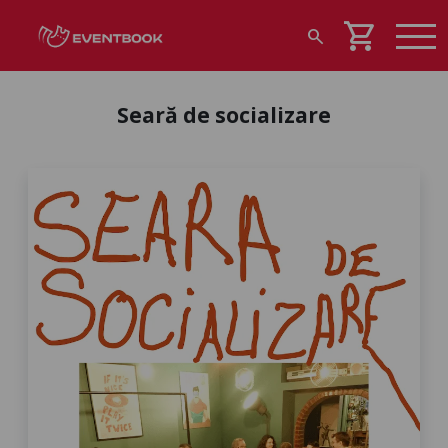
shopping_cart
search
Seară de socializare