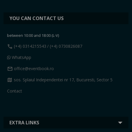
YOU CAN CONTACT US
between 10:00 and 18:00 (L-V)
call
(+4) 0314215543
/ (+4) 0730826087
WhatsApp
mail
office@eventbook.ro
map
sos. Splaiul Independentei nr 17, Bucuresti, Sector 5
Contact
EXTRA LINKS