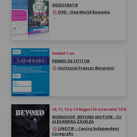
VIDEOCRATIE
DVD - One World Romania
location_on
Valabil 1 an
PERMIS DE CITITOR
Institutul Francez București
location_on
10, 11, 12 și 13 August în intervalul 19:00 - 
WORKSHOP: BEYOND MOTION - CU
ALEXANDRA ZAVELEA
LINOTIP – Centru Independent
location_on
Coregrafic