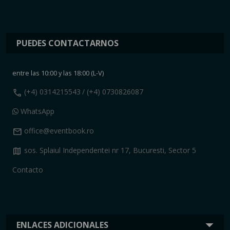
PUEDES CONTACTARNOS
entre las 10:00 y las 18:00 (L-V)
call
(+4) 0314215543
/ (+4) 0730826087
WhatsApp
mail
office@eventbook.ro
map
sos. Splaiul Independentei nr 17, Bucuresti, Sector 5
Contacto
ENLACES ADICIONALES