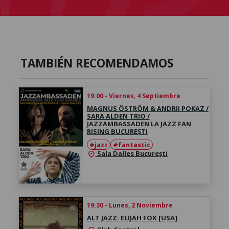
TAMBIÉN RECOMENDAMOS
19:00 - Viernes, 4 Septiembre
MAGNUS ÖSTRÖM & ANDRII POKAZ /
SARA ALDEN TRIO /
JAZZAMBASSADEN LA JAZZ FAN
RISING BUCUREȘTI
#jazz
#fantastic
Sala Dalles București
location_on
19:30 - Lunes, 2 Noviembre
ALT JAZZ: ELIJAH FOX [USA]