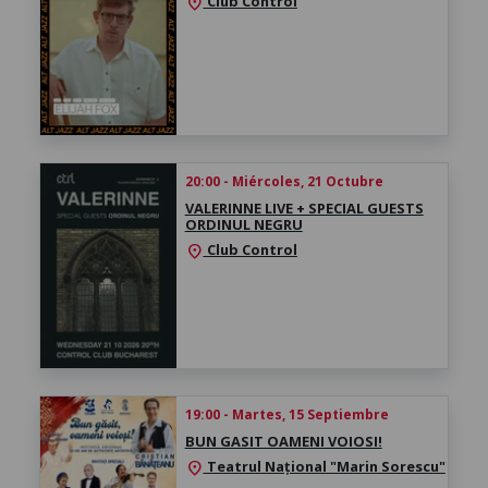
Club Control
location_on
20:00 - Miércoles, 21 Octubre
VALERINNE LIVE + SPECIAL GUESTS
ORDINUL NEGRU
Club Control
location_on
19:00 - Martes, 15 Septiembre
BUN GASIT OAMENI VOIOSI!
Teatrul Național "Marin Sorescu"
location_on