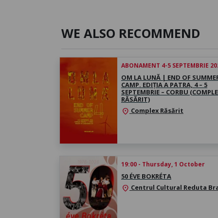
WE ALSO RECOMMEND
ABONAMENT 4-5 SEPTEMBRIE 20
OM LA LUNĂ | END OF SUMME
CAMP. EDIȚIA A PATRA, 4 – 5
SEPTEMBRIE – CORBU (COMPL
RĂSĂRIT)
Complex Răsărit
location_on
19:00 - Thursday, 1 October
50 ÉVE BOKRÉTA
Centrul Cultural Reduta Br
location_on