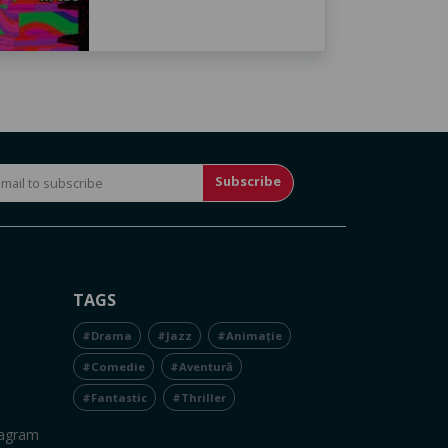
Subscribe
TAGS
#Drama
#Jazz
#Animație
#Comedie
#Aventură
#Fantastic
#Thriller
tagram