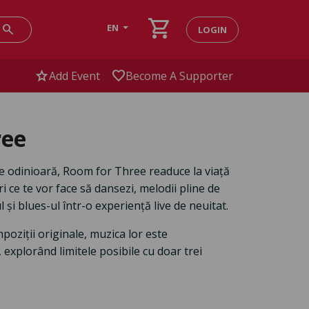
shopping_cart
search
EN
LOGIN
star
favorite
Add Event
Become A Supporter
ree
i de odinioară, Room for Three readuce la viață
i ce te vor face să dansezi, melodii pline de
 și blues-ul într-o experiență live de neuitat.
oziții originale, muzica lor este
 explorând limitele posibile cu doar trei