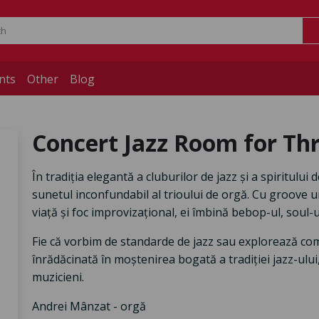
nts
Other
Blog
Concert Jazz Room for Th
În tradiția elegantă a cluburilor de jazz și a spiritulu
sunetul inconfundabil al trioului de orgă. Cu groove ur
viață și foc improvizațional, ei îmbină bebop-ul, soul-ul
Fie că vorbim de standarde de jazz sau explorează comp
înrădăcinată în moștenirea bogată a tradiției jazz-ului,
muzicieni.
Andrei Mânzat - orgă