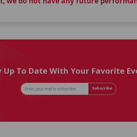
t, we do not have any future performan
y Up To Date With Your Favorite Ev
Subscribe