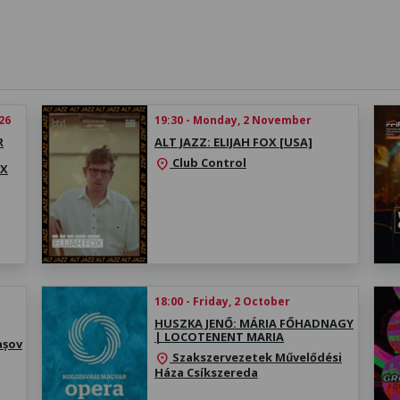
26
19:30 - Monday, 2 November
R
ALT JAZZ: ELIJAH FOX [USA]
Club Control
location_on
EX
18:00 - Friday, 2 October
HUSZKA JENŐ: MÁRIA FŐHADNAGY
| LOCOTENENT MARIA
așov
Szakszervezetek Művelődési
location_on
Háza Csíkszereda