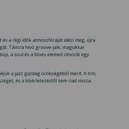
 és a régi idők atmoszféráját idézi meg, újra
ágát. Táncra hívó groove-jaik, magukkal
op, a soul és a blues elemeit ötvözik egy
jük a jazz gazdag örökségéből merít. A trió,
eget, és a kísérletezéstől sem riad vissza.