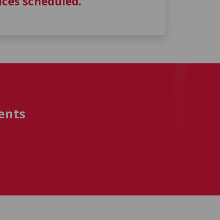
ces scheduled.
ents