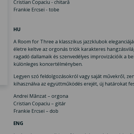
Cristian Copaciu - chitară
Frankie Ercsei - tobe
HU
A Room for Three a klasszikus jazzklubok eleganciáját
életre keltve az orgonás triók karakteres hangzásvil
ragadó dallamaik és szenvedélyes improvizációik a beb
különleges koncertélményben.
Legyen szó feldolgozásokról vagy saját művekről, zené
kihasználva az együttműködés erejét, új határokat fesz
Andrei Mânzat – orgona
Cristian Copaciu – gitár
Frankie Ercsei – dob
ENG