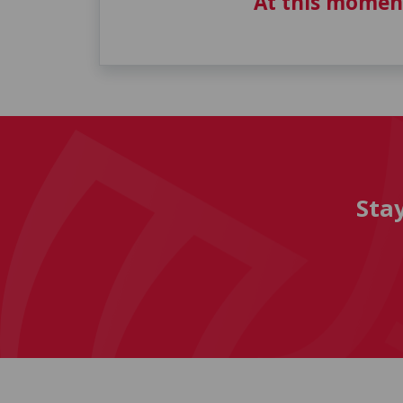
At this momen
Sta