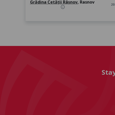
Grădina Cetății Râșnov
, Rasnov
20
info
Sta