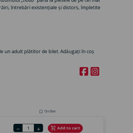
 albumului
„nouă”
până la piesele de pe cel mai
ăiri, întrebări existențiale și distors, împletite
e un adult plătitor de bilet. Adăugați în coș
Order
bookmark
Number of tickets
shopping_cart
Add to cart
remove
add