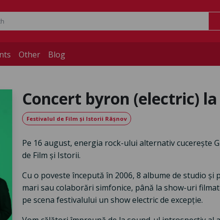
nts
Other
Blog
Concert byron (electric) l
Festivalul de Film și Istorii Râșnov
Pe 16 august, energia rock-ului alternativ cucerește Gr
de Film și Istorii.
Cu o poveste începută în 2006, 8 albume de studio și 
mari sau colaborări simfonice, până la show-uri filma
pe scena festivalului un show electric de excepție.