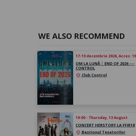
WE ALSO RECOMMEND
17-19 decembrie 2026, Acces: 19
OM LA LUNĂ │ ​END OF 2026 ──
CONTROL
Club Control
location_on
19:00 - Thursday, 13 August
CONCERT HERSTORY LA FFIR18
Bastionul Tesatorilor
location_on