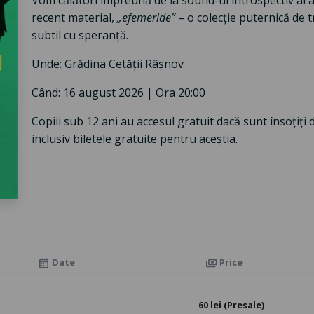
Vom călători împreună de la sound-ul introspectiv al
recent material,
„efemeride”
– o colecție puternică de tr
subtil cu speranță.
Unde: Grădina Cetății Râșnov
Când: 16 august 2026 | Ora 20:00
Copiii sub 12 ani au accesul gratuit dacă sunt însoțiți d
inclusiv biletele gratuite pentru aceștia.
Date
Price
calendar_month
payments
60 lei (Presale)