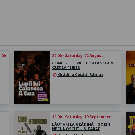
:00 | Concert: 20:00
20:00 - Saturday, 22 August
CONCERT LUPII LUI CALANCEA &
GUZ LA FFIR18
Grădina Cetății Râșnov
location_on
19:00 - Saturday, 19 September
LĂUTARI LA GRĂDINĂ | SORIN
NECUNOSCUTU & TARAF