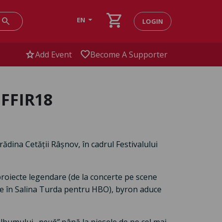
shopping_cart
search
EN
LOGIN
star
favorite
Add Event
Become A Supporter
a FFIR18
ădina Cetății Râșnov, în cadrul Festivalului
proiecte legendare (de la concerte pe scene
te în Salina Turda pentru HBO), byron aduce