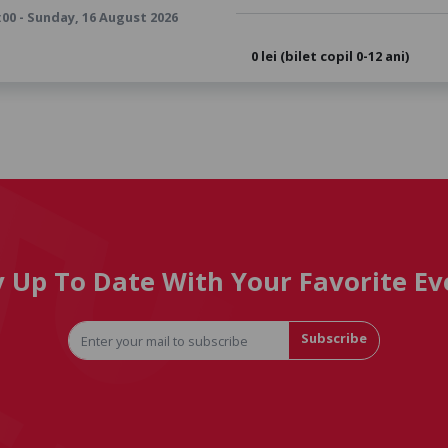
:00 - Sunday, 16 August 2026
0 lei (bilet copil 0-12 ani)
y Up To Date With Your Favorite Ev
Subscribe