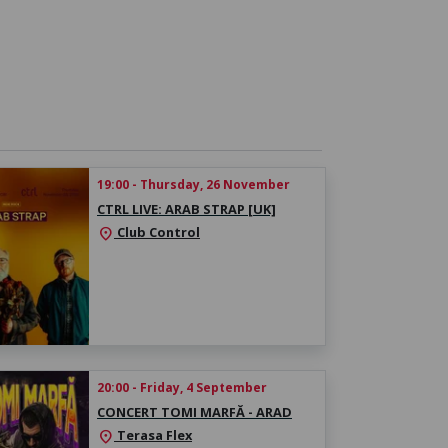
19:00 - Thursday, 26 November
CTRL LIVE: ARAB STRAP [UK]
Club Control
location_on
20:00 - Friday, 4 September
CONCERT TOMI MARFĂ - ARAD
Terasa Flex
location_on