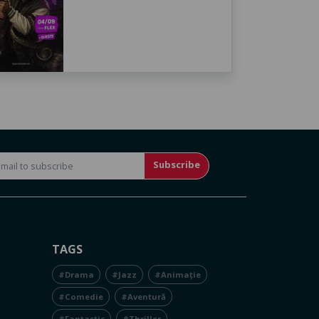
Subscribe
TAGS
#Drama
#Jazz
#Animație
#Comedie
#Aventură
#Fantastic
#Thriller