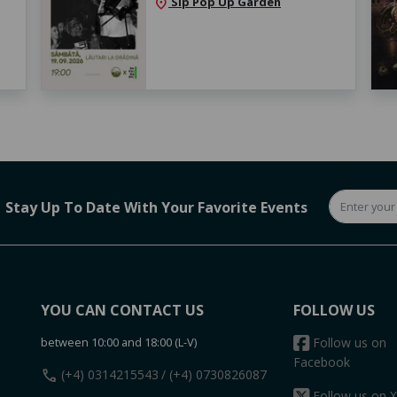
Sip Pop Up Garden
location_on
Stay Up To Date With Your Favorite Events
YOU CAN CONTACT US
FOLLOW US
between 10:00 and 18:00 (L-V)
Follow us on
Facebook
call
(+4) 0314215543
/ (+4) 0730826087
Follow us on X