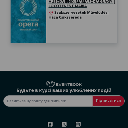
HUSZKA JENŐ: MÁRIA FŐHADNAGY |
LOCOTENENT MARIA
Szakszervezetek Művelődési
location_on
Háza Csíkszereda
Будьте в курсі ваших улюблених подій
Підписатися