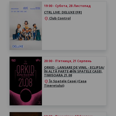
19:00 - Субота, 28 Листопад
CTRL LIVE: DELUXE [FR]
Club Control
location_on
20:00 - П'ятниця, 21 Серпень
ORKID - LANSARE DE VINIL - ECLIPSA/
ÎN ALTĂ PARTE @ÎN SPATELE CASEI,
TIMIȘOARA 21.08
În Spatele Casei (Casa
location_on
Tineretului)