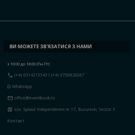
ВИ МОЖЕТЕ ЗВ'ЯЗАТИСЯ З НАМИ
з 10:00 до 18:00 (Пн-Пт)
call
(+4) 0314215543
/ (+4) 0730826087
WhatsApp
mail
office@eventbook.ro
map
sos. Splaiul Independentei nr 17, Bucuresti, Sector 5
Контакт