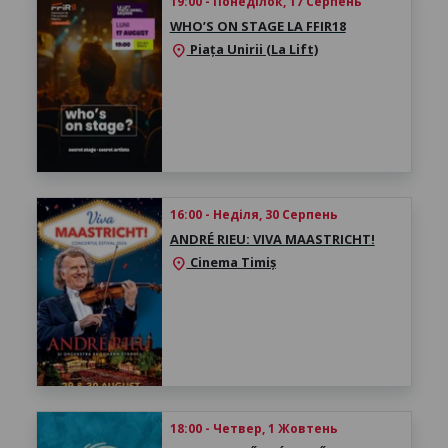
19:00 - Понеділок, 17 Серпень
WHO’S ON STAGE LA FFIR18
Piața Unirii (La Lift)
location_on
16:00 - Неділя, 30 Серпень
ANDRÉ RIEU: VIVA MAASTRICHT!
Cinema Timiș
location_on
18:00 - Четвер, 1 Жовтень