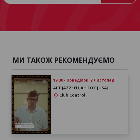
МИ ТАКОЖ РЕКОМЕНДУЄМО
19:30 - Понеділок, 2 Листопад
ALT JAZZ: ELIJAH FOX [USA]
Club Control
location_on