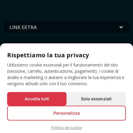
LINK EXTRA
INFORMAZIONI
Rispettiamo la tua privacy
Utilizziamo cookie essenziali per il funzionamento del sito
TAG
(sessione, carrello, autenticazione, pagamenti). I cookie di
analisi e marketing ci aiutano a migliorare la tua esperienza e
vengono attivati solo con il tuo consenso.
Accetta tutti
Solo essenziali
Personalizza
Politica dei cookie
© Tutti i diritti riservati EVENTBOOK SRL.