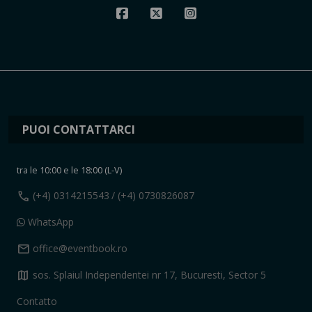
PUOI CONTATTARCI
tra le 10:00 e le 18:00 (L-V)
call
(+4) 0314215543
/ (+4) 0730826087
WhatsApp
mail
office@eventbook.ro
map
sos. Splaiul Independentei nr 17, Bucuresti, Sector 5
Contatto