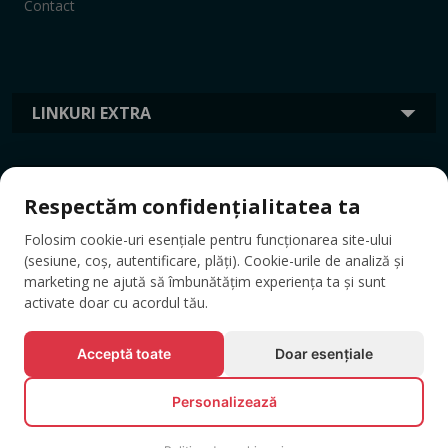
Contact
LINKURI EXTRA
INFORMAȚII
Respectăm confidențialitatea ta
Folosim cookie-uri esențiale pentru funcționarea site-ului
ETICHETE
(sesiune, coș, autentificare, plăți). Cookie-urile de analiză și
marketing ne ajută să îmbunătățim experiența ta și sunt
activate doar cu acordul tău.
Acceptă toate
Doar esențiale
Personalizează