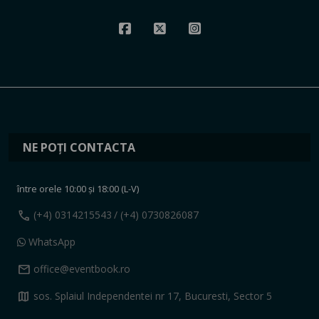
NE POȚI CONTACTA
între orele 10:00 și 18:00 (L-V)
call
(+4) 0314215543
/ (+4) 0730826087
WhatsApp
mail
office@eventbook.ro
map
sos. Splaiul Independentei nr 17, Bucuresti, Sector 5