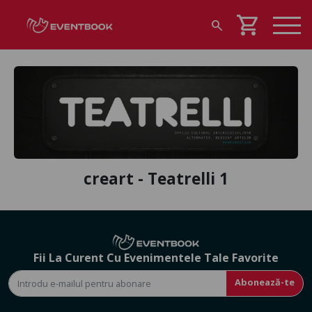
shopping_cart
search
creart - Teatrelli 1
Fii La Curent Cu Evenimentele Tale Favorite
Abonează-te