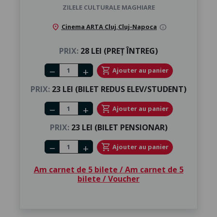
ZILELE CULTURALE MAGHIARE
location_on
Cinema ARTA Cluj
,
Cluj-Napoca
info
PRIX:
28 LEI (PREȚ ÎNTREG)
Number of tickets
shopping_cart
Ajouter au panier
remove
add
PRIX:
23 LEI (BILET REDUS ELEV/STUDENT)
Number of tickets
shopping_cart
Ajouter au panier
remove
add
PRIX:
23 LEI (BILET PENSIONAR)
Number of tickets
shopping_cart
Ajouter au panier
remove
add
Am carnet de 5 bilete / Am carnet de 5
bilete / Voucher