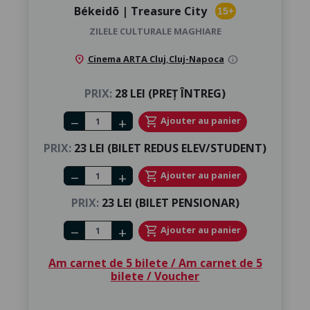
Békeidõ | Treasure City
15+
ZILELE CULTURALE MAGHIARE
location_on
Cinema ARTA Cluj
,
Cluj-Napoca
info
PRIX:
28 LEI (PREȚ ÎNTREG)
Number of tickets
shopping_cart
Ajouter au panier
remove
add
PRIX:
23 LEI (BILET REDUS ELEV/STUDENT)
Number of tickets
shopping_cart
Ajouter au panier
remove
add
PRIX:
23 LEI (BILET PENSIONAR)
Number of tickets
shopping_cart
Ajouter au panier
remove
add
Am carnet de 5 bilete / Am carnet de 5
bilete / Voucher