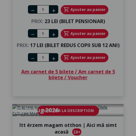
Number of tickets
shopping_cart
Ajouter au panier
remove
add
PRIX:
23 LEI (BILET PENSIONAR)
Number of tickets
shopping_cart
Ajouter au panier
remove
add
PRIX:
17 LEI (BILET REDUS COPII SUB 12 ANI)
Number of tickets
shopping_cart
Ajouter au panier
remove
add
Am carnet de 5 bilete / Am carnet de 5
bilete / Voucher
23 Aug 2026
calendar_month
AFFICHER LA DESCRIPTION
20:00
schedule
Itt érzem magam otthon | Aici mă simt
acasă
18+