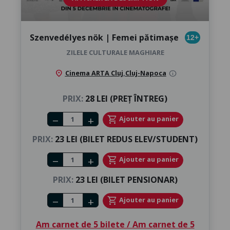
Szenvedélyes nök | Femei pătimașe
12+
ZILELE CULTURALE MAGHIARE
location_on
Cinema ARTA Cluj
,
Cluj-Napoca
info
PRIX:
28 LEI (PREȚ ÎNTREG)
Number of tickets
shopping_cart
Ajouter au panier
remove
add
PRIX:
23 LEI (BILET REDUS ELEV/STUDENT)
Number of tickets
shopping_cart
Ajouter au panier
remove
add
PRIX:
23 LEI (BILET PENSIONAR)
Number of tickets
shopping_cart
Ajouter au panier
remove
add
Am carnet de 5 bilete / Am carnet de 5