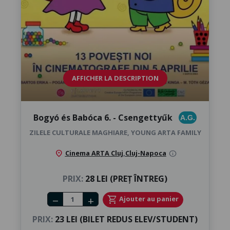
AFFICHER LA DESCRIPTION
Bogyó és Babóca 6. - Csengettyűk
A.G.
ZILELE CULTURALE MAGHIARE, YOUNG ARTA FAMILY
location_on
Cinema ARTA Cluj
,
Cluj-Napoca
info
PRIX:
28 LEI (PREȚ ÎNTREG)
Number of tickets
shopping_cart
Ajouter au panier
remove
add
PRIX:
23 LEI (BILET REDUS ELEV/STUDENT)