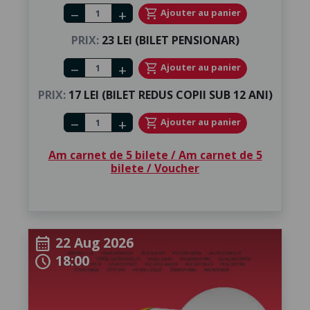
Number of tickets
shopping_cart
Ajouter au panier
remove
add
PRIX:
23 LEI (BILET PENSIONAR)
Number of tickets
shopping_cart
Ajouter au panier
remove
add
PRIX:
17 LEI (BILET REDUS COPII SUB 12 ANI)
Number of tickets
shopping_cart
Ajouter au panier
remove
add
Am carnet de 5 bilete / Am carnet de 5
bilete / Voucher
22 Aug 2026
calendar_month
18:00
schedule