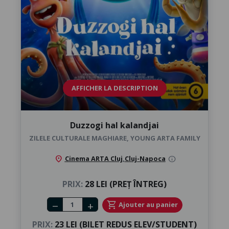
AFFICHER LA DESCRIPTION
Duzzogi hal kalandjai
ZILELE CULTURALE MAGHIARE, YOUNG ARTA FAMILY
location_on
Cinema ARTA Cluj
,
Cluj-Napoca
info
PRIX:
28 LEI (PREȚ ÎNTREG)
Number of tickets
shopping_cart
Ajouter au panier
remove
add
PRIX:
23 LEI (BILET REDUS ELEV/STUDENT)