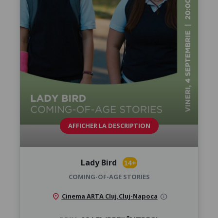
AFFICHER LA DESCRIPTION
Lady Bird
14+
COMING-OF-AGE STORIES
location_on
Cinema ARTA Cluj
,
Cluj-Napoca
info