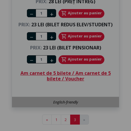
PRIX:
28 LEI (PREȚ ÎNTREG)
Number of tickets
shopping_cart
Ajouter au panier
remove
add
PRIX:
23 LEI (BILET REDUS ELEV/STUDENT)
Number of tickets
shopping_cart
Ajouter au panier
remove
add
PRIX:
23 LEI (BILET PENSIONAR)
Number of tickets
shopping_cart
Ajouter au panier
remove
add
Am carnet de 5 bilete / Am carnet de 5
bilete / Voucher
English-friendly
«
1
2
3
»