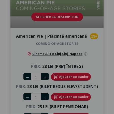
AFFICHER LA DESCRIPTION
American Pie | Plăcintă americană
15+
COMING-OF-AGE STORIES
location_on
Cinema ARTA Cluj
,
Cluj-Napoca
info
PRIX:
28 LEI (PREȚ ÎNTREG)
Number of tickets
shopping_cart
Ajouter au panier
remove
add
PRIX:
23 LEI (BILET REDUS ELEV/STUDENT)
Number of tickets
shopping_cart
Ajouter au panier
remove
add
PRIX:
23 LEI (BILET PENSIONAR)