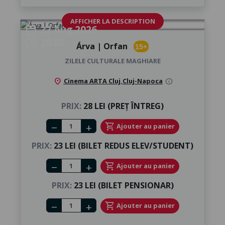
AFFICHER LA DESCRIPTION
22 Aug 2026
calendar_month
20:00
schedule
Árva | Orfan
15+
ZILELE CULTURALE MAGHIARE
location_on
Cinema ARTA Cluj
,
Cluj-Napoca
info
PRIX:
28 LEI (PREȚ ÎNTREG)
Number of tickets
shopping_cart
Ajouter au panier
remove
add
PRIX:
23 LEI (BILET REDUS ELEV/STUDENT)
Number of tickets
shopping_cart
Ajouter au panier
remove
add
PRIX:
23 LEI (BILET PENSIONAR)
Number of tickets
shopping_cart
Ajouter au panier
remove
add