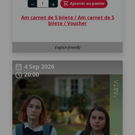
Number of tickets
shopping_cart
Ajouter au panier
remove
add
Am carnet de 5 bilete / Am carnet de 5
bilete / Voucher
English-friendly
4 Sep 2026
calendar_month
20:00
schedule