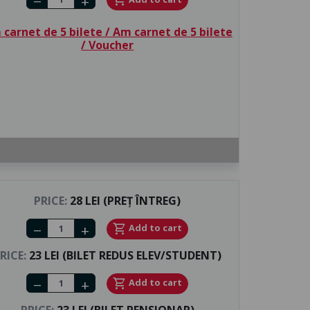
remove
add
carnet de 5 bilete / Am carnet de 5 bilete
/ Voucher
PRICE:
28 LEI (PREȚ ÎNTREG)
Number of tickets
shopping_cart
Add to cart
remove
add
RICE:
23 LEI (BILET REDUS ELEV/STUDENT)
Number of tickets
shopping_cart
Add to cart
remove
add
PRICE:
23 LEI (BILET PENSIONAR)