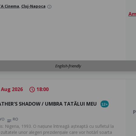
A Cinema
,
Cluj-Napoca
info
Am 
English-friendly
 Aug 2026
18:00
schedule
ATHER'S SHADOW / UMBRA TATĂLUI MEU
12+
P
 YO
RO
notes
s: Nigeria, 1993. O națiune întreagă așteaptă cu sufletul la
zultatele unor alegeri prezidențiale care vor hotărî soarta