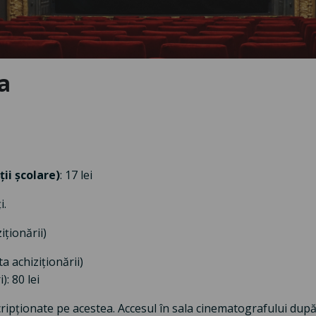
a
ții școlare)
: 17 lei
i.
iționării)
ta achiziționării)
): 80 lei
nscripționate pe acestea. Accesul în sala cinematografului du