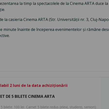
rezentarea la timp la spectacolele de la Cinema ARTA duce la 
ie.
i de la casieria Cinema ARTA (Str. Universității nr. 3, Cluj-Napo
de minute înainte de începerea evenimentelor și rămâne des
ctive.
abil 2 luni de la data achiziționării
ET DE 5 BILETE CINEMA ARTA
5 bilete: 100 lei Carnet 5 bilete redus (elevi, studenți, seniori):