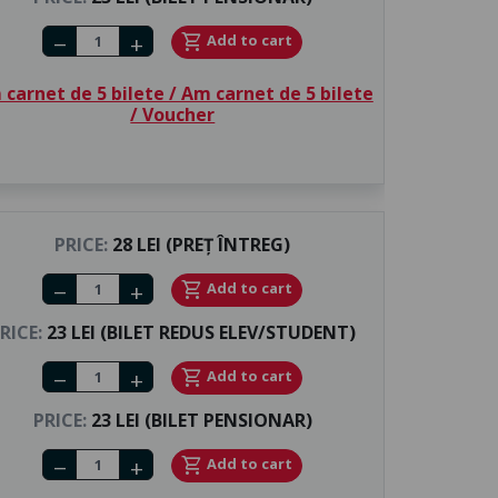
Number of tickets
shopping_cart
Add to cart
remove
add
carnet de 5 bilete / Am carnet de 5 bilete
/ Voucher
PRICE:
28 LEI (PREȚ ÎNTREG)
Number of tickets
shopping_cart
Add to cart
remove
add
RICE:
23 LEI (BILET REDUS ELEV/STUDENT)
Number of tickets
shopping_cart
Add to cart
remove
add
PRICE:
23 LEI (BILET PENSIONAR)
Number of tickets
shopping_cart
Add to cart
remove
add