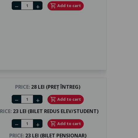
Number of tickets
shopping_cart
Add to cart
remove
add
PRICE:
28 LEI (PREȚ ÎNTREG)
Number of tickets
shopping_cart
Add to cart
remove
add
RICE:
23 LEI (BILET REDUS ELEV/STUDENT)
Number of tickets
shopping_cart
Add to cart
remove
add
PRICE:
23 LEI (BILET PENSIONAR)