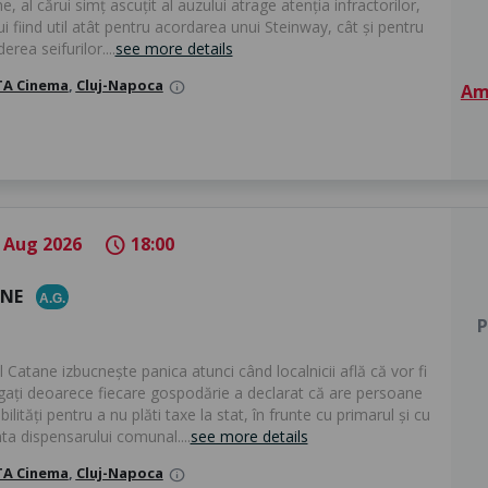
e, al cărui simț ascuțit al auzului atrage atenția infractorilor,
ui fiind util atât pentru acordarea unui Steinway, cât și pentru
erea seifurilor....
see more details
A Cinema
,
Cluj-Napoca
info
Am 
 Aug 2026
18:00
schedule
ANE
A.G.
P
l Catane izbucnește panica atunci când localnicii află că vor fi
igați deoarece fiecare gospodărie a declarat că are persoane
bilități pentru a nu plăti taxe la stat, în frunte cu primarul și cu
ta dispensarului comunal....
see more details
A Cinema
,
Cluj-Napoca
info