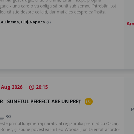
gație - una care o va obliga să pună sub semnul întrebării tot
ea că știe despre ceilalți, dar mai ales despre ea însăși.
A Cinema
,
Cluj-Napoca
info
Am 
 Aug 2026
20:15
schedule
R - SUNETUL PERFECT ARE UN PREȚ
15+
P
RO
notes
este primul lungmetraj narativ al regizorului premiat cu Oscar,
 Roher, și spune povestea lui Leo Woodall, un talentat acordor