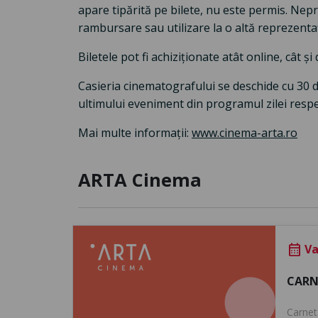
apare tipărită pe bilete, nu este permis. Nep
rambursare sau utilizare la o altă reprezentaț
Biletele pot fi achiziționate atât online, cât ș
Casieria cinematografului se deschide cu 30 
ultimului eveniment din programul zilei respe
Mai multe informații:
www.cinema-arta.ro
ARTA Cinema
Val
calendar_month
CARN
Carnet 