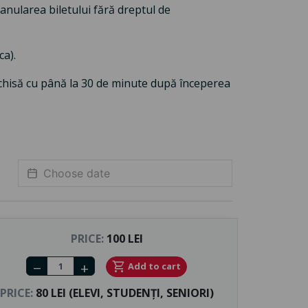
anularea biletului fără dreptul de
ca).
chisă cu până la 30 de minute după începerea
PRICE:
100 LEI
Number of tickets
shopping_cart
Add to cart
remove
add
PRICE:
80 LEI (ELEVI, STUDENȚI, SENIORI)