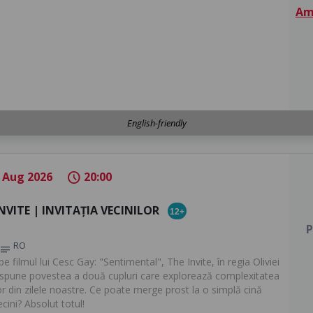
Am 
English-friendly
 Aug 2026
20:00
schedule
NVITE | INVITAȚIA VECINILOR
12+
P
RO
notes
e filmul lui Cesc Gay: "Sentimental", The Invite, în regia Oliviei
 spune povestea a două cupluri care explorează complexitatea
lor din zilele noastre. Ce poate merge prost la o simplă cină
ecini? Absolut totul!