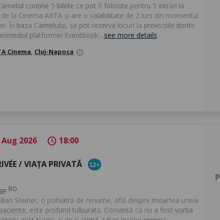
Carnetul conține 5 bilete ce pot fi folosite pentru 5 intrări la
e de la Cinema ARTA și are o valabilitate de 2 luni din momentul
iei. În baza Carnetului, se pot rezerva locuri la proiecțiile dorite
termediul platformei Eventbook....
see more details
A Cinema
,
Cluj-Napoca
info
 Aug 2026
18:00
schedule
RIVÉE / VIAȚA PRIVATĂ
12+
P
RO
otes
ilian Steiner, o psihiatră de renume, află despre moartea uneia
 paciente, este profund tulburată. Convinsă că nu a fost vorba
implu gest tragic, ci de o crimă, Lilian începe propria