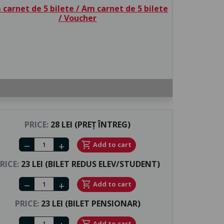
carnet de 5 bilete / Am carnet de 5 bilete
/ Voucher
PRICE:
28 LEI (PREȚ ÎNTREG)
Number of tickets
shopping_cart
Add to cart
remove
add
RICE:
23 LEI (BILET REDUS ELEV/STUDENT)
Number of tickets
shopping_cart
Add to cart
remove
add
PRICE:
23 LEI (BILET PENSIONAR)
Number of tickets
shopping_cart
Add to cart