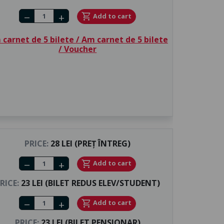
Number of tickets
shopping_cart
Add to cart
remove
add
carnet de 5 bilete / Am carnet de 5 bilete
/ Voucher
PRICE:
28 LEI (PREȚ ÎNTREG)
Number of tickets
shopping_cart
Add to cart
remove
add
RICE:
23 LEI (BILET REDUS ELEV/STUDENT)
Number of tickets
shopping_cart
Add to cart
remove
add
PRICE:
23 LEI (BILET PENSIONAR)