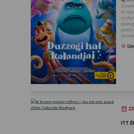
volume_up
Domnul
un tână
confun
distru
pentru
dorințe.
Cin
location_on
23
calendar_month
ITT 