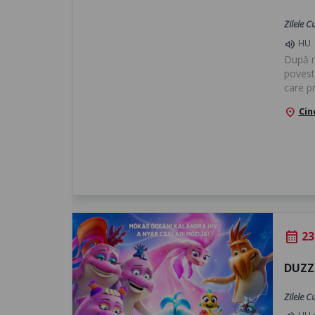
Zilele C
HU
volume_up
După r
povest
care pr
Cin
location_on
23
calendar_month
DUZZ
Zilele 
HU 