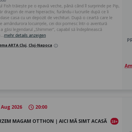
 Fish trăiește pe o epavă veche, până când îl surprinde pe Pip,
r dragon de mare hiperactiv, furându-i lucrurile după ce îi
dase casa cu un depozit de vechituri. După o ceartă care le
ge amândurora locuințele, cei doi pornesc într-o aventură
 a găsi legendarul „Shimmer”, capabil să îndeplinească
...
mehr details anzeigen
PR
ema ARTA Cluj
,
Cluj-Napoca
info
Am 
 Aug 2026
20:00
schedule
ÉRZEM MAGAM OTTHON | AICI MĂ SIMT ACASĂ
18+