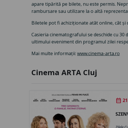
apare tipărită pe bilete, nu este permis. Nep
rambursare sau utilizare la o altă reprezentaț
Biletele pot fi achiziționate atât online, cât ș
Casieria cinematografului se deschide cu 30 
ultimului eveniment din programul zilei respe
Mai multe informații:
www.cinema-arta.ro
Cinema ARTA Cluj
21
calendar_month
SZEN
Zilele C