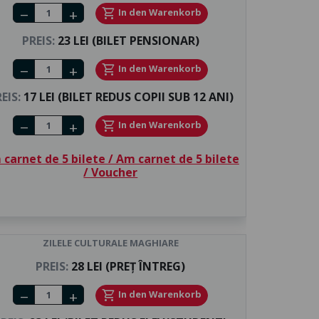
Number of tickets
shopping_cart
In den Warenkorb
remove
add
PREIS:
23 LEI (BILET PENSIONAR)
Number of tickets
shopping_cart
In den Warenkorb
remove
add
EIS:
17 LEI (BILET REDUS COPII SUB 12 ANI)
Number of tickets
shopping_cart
In den Warenkorb
remove
add
carnet de 5 bilete / Am carnet de 5 bilete
/ Voucher
ZILELE CULTURALE MAGHIARE
PREIS:
28 LEI (PREȚ ÎNTREG)
Number of tickets
shopping_cart
In den Warenkorb
remove
add