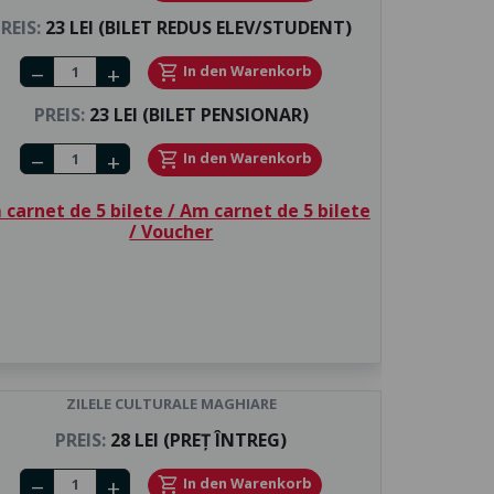
REIS:
23 LEI (BILET REDUS ELEV/STUDENT)
Number of tickets
shopping_cart
In den Warenkorb
remove
add
PREIS:
23 LEI (BILET PENSIONAR)
Number of tickets
shopping_cart
In den Warenkorb
remove
add
carnet de 5 bilete / Am carnet de 5 bilete
/ Voucher
ZILELE CULTURALE MAGHIARE
PREIS:
28 LEI (PREȚ ÎNTREG)
Number of tickets
shopping_cart
In den Warenkorb
remove
add