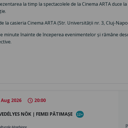
rezentarea la timp la spectacolele de la Cinema ARTA duce la 
ie.
i de la casieria Cinema ARTA (Str. Universității nr. 3, Cluj-Napo
de minute înainte de începerea evenimentelor și rămâne des
ctive.
 Aug 2026
20:00
schedule
VEDÉLYES NÖK | FEMEI PĂTIMAȘE
12+
P
ulturale Maghiare