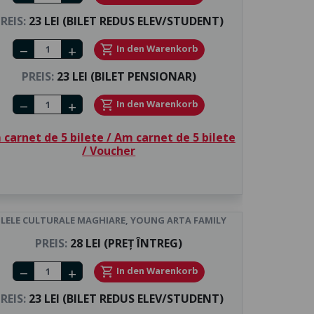
REIS:
23 LEI (BILET REDUS ELEV/STUDENT)
Number of tickets
shopping_cart
In den Warenkorb
remove
add
PREIS:
23 LEI (BILET PENSIONAR)
Number of tickets
shopping_cart
In den Warenkorb
remove
add
carnet de 5 bilete / Am carnet de 5 bilete
/ Voucher
ILELE CULTURALE MAGHIARE, YOUNG ARTA FAMILY
PREIS:
28 LEI (PREȚ ÎNTREG)
Number of tickets
shopping_cart
In den Warenkorb
remove
add
REIS:
23 LEI (BILET REDUS ELEV/STUDENT)