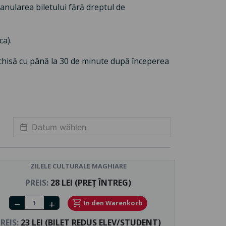
anularea biletului fără dreptul de
ca).
chisă cu până la 30 de minute după începerea
ZILELE CULTURALE MAGHIARE
PREIS:
28 LEI (PREȚ ÎNTREG)
Number of tickets
shopping_cart
In den Warenkorb
remove
add
REIS:
23 LEI (BILET REDUS ELEV/STUDENT)