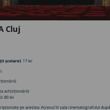
 Cluj
ții școlare)
: 17 lei
i.
iționării)
ta achiziționării)
): 80 lei
nscripționate pe acestea. Accesul în sala cinematografului du