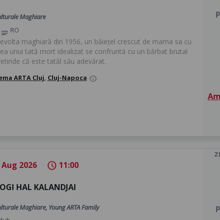
P
ulturale Maghiare
RO
notes
evolta maghiară din 1956, un băiețel crescut de mama sa cu
ea unui tată mort idealizat se confruntă cu un bărbat brutal
etinde că este tatăl său adevărat.
ema ARTA Cluj
,
Cluj-Napoca
info
Am 
Z
 Aug 2026
11:00
schedule
OGI HAL KALANDJAI
Culturale Maghiare, Young ARTA Family
P
dub