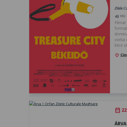
Zilele C
HU
volume_up
Filmat 
format
dominaț
vorba d
între s
Cin
location_on
22
calendar_month
ÁRVA