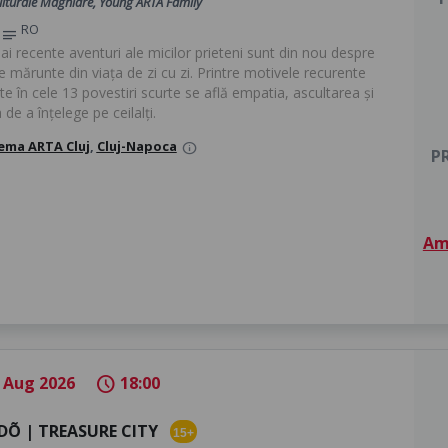
Culturale Maghiare, Young ARTA Family
RO
notes
i recente aventuri ale micilor prieteni sunt din nou despre
le mărunte din viața de zi cu zi. Printre motivele recurente
e în cele 13 povestiri scurte se află empatia, ascultarea și
 de a înțelege pe ceilalți.
ema ARTA Cluj
,
Cluj-Napoca
info
PR
Am 
 Aug 2026
18:00
schedule
IDÕ | TREASURE CITY
15+