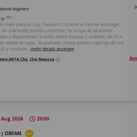
P
ulturale Maghiare
RO
notes
în mare parte la Cluj, Treasure City este un film de antologie,
 din mai multe povești conectate. Se ocupă de aspectele
iei și dependenței, la limita dintre ficțiune și realitate, fie că e
e relația de cuplu, de prietenie, relație părinte-copil sau de cea
tat și cetățean....
mehr details anzeigen
Am 
ema ARTA Cluj
,
Cluj-Napoca
info
 Aug 2026
20:00
schedule
 | ORFAN
15+