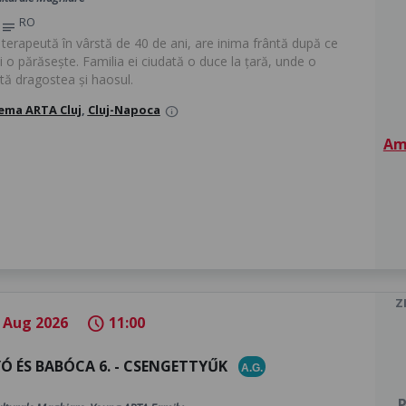
RO
notes
o terapeută în vârstă de 40 de ani, are inima frântă după ce
i o părăsește. Familia ei ciudată o duce la țară, unde o
tă dragostea și haosul.
ema ARTA Cluj
,
Cluj-Napoca
info
Am 
Z
 Aug 2026
11:00
schedule
Ó ÉS BABÓCA 6. - CSENGETTYŰK
A.G.
P