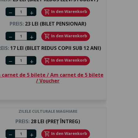
Number of tickets
shopping_cart
In den Warenkorb
remove
add
PREIS:
23 LEI (BILET PENSIONAR)
Number of tickets
shopping_cart
In den Warenkorb
remove
add
EIS:
17 LEI (BILET REDUS COPII SUB 12 ANI)
Number of tickets
shopping_cart
In den Warenkorb
remove
add
carnet de 5 bilete / Am carnet de 5 bilete
/ Voucher
ZILELE CULTURALE MAGHIARE
PREIS:
28 LEI (PREȚ ÎNTREG)
Number of tickets
shopping_cart
In den Warenkorb
remove
add