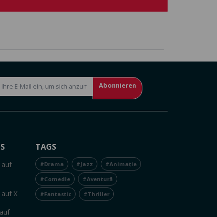
Abonnieren
NS
TAGS
 auf
#Drama
#Jazz
#Animație
#Comedie
#Aventură
 auf X
#Fantastic
#Thriller
auf