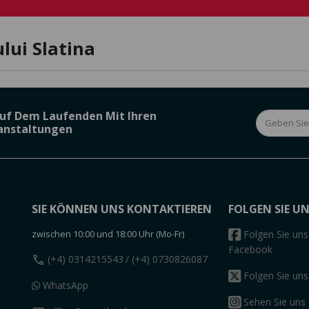
lui Slatina
Auf Dem Laufenden Mit Ihren
ranstaltungen
SIE KÖNNEN UNS KONTAKTIEREN
FOLGEN SIE U
zwischen 10:00 und 18:00 Uhr (Mo-Fr)
Folgen Sie uns
Facebook
call
(+4) 0314215543
/ (+4) 0730826087
Folgen Sie uns
WhatsApp
Sehen Sie uns 