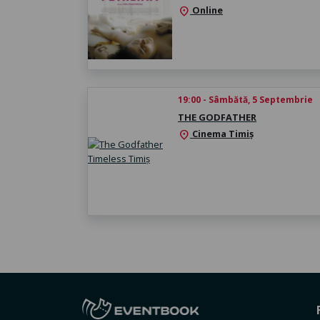
Online
location_on
19:00 - Sâmbătă, 5 Septembrie
THE GODFATHER
Cinema Timiș
location_on