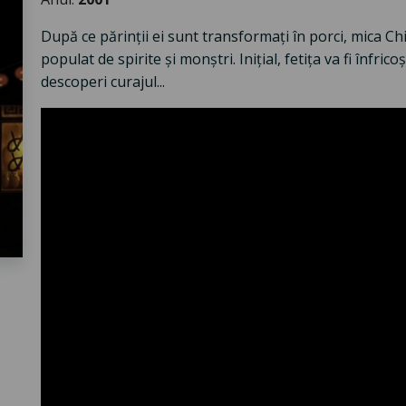
După ce părinţii ei sunt transformaţi în porci, mica Ch
populat de spirite şi monştri. Iniţial, fetiţa va fi înfri
descoperi curajul...