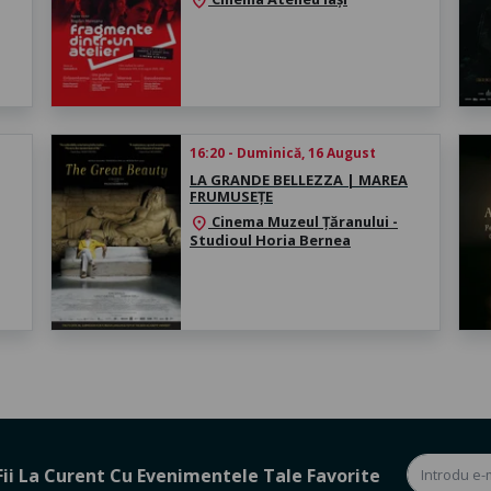
location_on
16:20 - Duminică, 16 August
LA GRANDE BELLEZZA | MAREA
FRUMUSEȚE
Cinema Muzeul Țăranului -
location_on
Studioul Horia Bernea
Fii La Curent Cu Evenimentele Tale Favorite