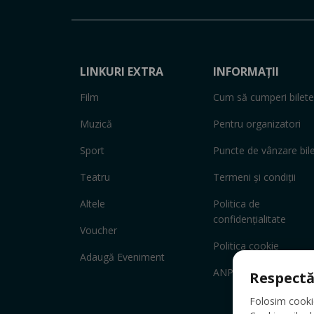
LINKURI EXTRA
INFORMAȚII
Film
Cum să cumperi bilete
Muzică
Pentru organizatori
Sport
Puncte de vânzare bil
Teatru
Termeni și condiții
Altele
Politica de
confidențialitate
Voucher
Politica cookie
Adaugă Eveniment
ANPC
Respectă
Folosim cookie-