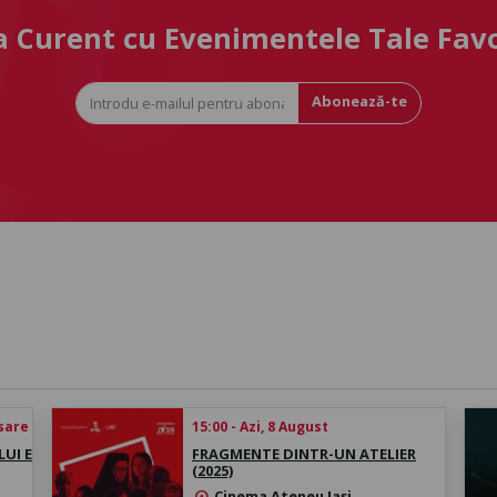
la Curent cu Evenimentele Tale Fav
Abonează-te
esare
15:00 - Azi, 8 August
UI E
FRAGMENTE DINTR-UN ATELIER
(2025)
Cinema Ateneu Iași