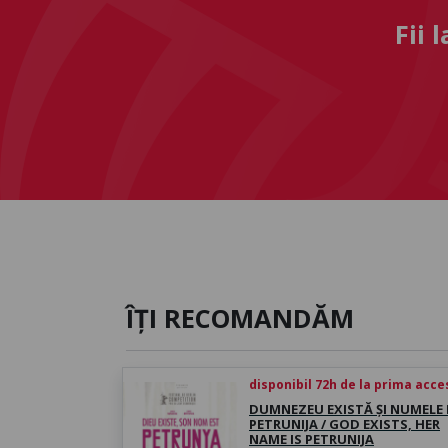
Fii 
ÎȚI RECOMANDĂM
disponibil 72h de la prima acc
DUMNEZEU EXISTĂ ȘI NUMELE L
PETRUNIJA / GOD EXISTS, HER
NAME IS PETRUNIJA