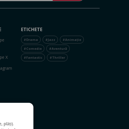
E
ETICHETE
pe
#Drama
#Jazz
#Animație
#Comedie
#Aventură
pe X
#Fantastic
#Thriller
tagram
 plăți).