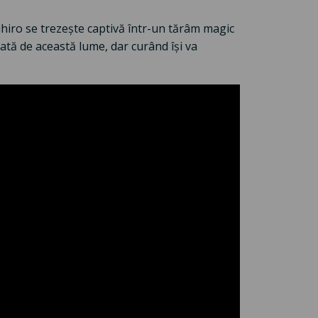
ihiro se trezeşte captivă într-un tărâm magic
coşată de această lume, dar curând îşi va