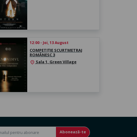
12:00 - Joi, 13 August
COMPETIȚIE SCURTMETRAJ
ROMÂNESC 3
Sala 1, Green Village
location_on
Abonează-te