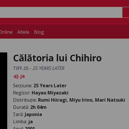
Online
Altele
Blog
Călătoria lui Chihiro
TIFF.25 -
25 YEARS LATER
ja
volume_up
Secțiune:
25 Years Later
Regizor:
Hayao Miyazaki
Distribuție:
Rumi Hiiragi, Miyu Irino, Mari Natsuki
Durată:
2h 04m
Țară:
Japonia
Limba:
ja
Anul:
2001