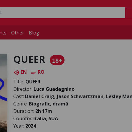
nts
Other
Blog
QUEER
18+
EN
RO
volume_up
notes
Title:
QUEER
Director:
Luca Guadagnino
Cast:
Daniel Craig, Jason Schwartzman, Lesley Man
Genre:
Biografic, dramă
Duration:
2h 17m
Country:
Italia, SUA
Year:
2024