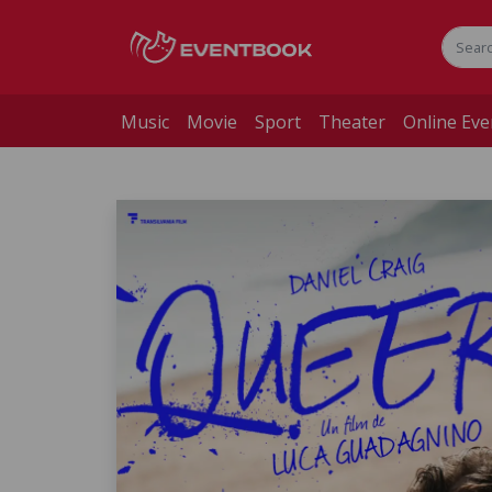
Music
Movie
Sport
Theater
Online Eve