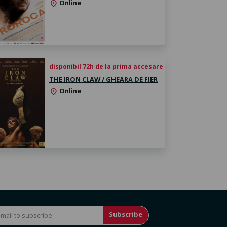
Online
location_on
disponibil 72h de la prima accesare
THE IRON CLAW / GHEARA DE FIER
Online
location_on
Subscribe