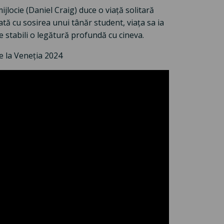
jlocie (Daniel Craig) duce o viață solitară
tă cu sosirea unui tânăr student, viața sa ia
e stabili o legătură profundă cu cineva.
de la Veneția 2024