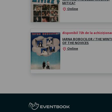
MITICA?
Online
location_on
disponibil 72h de la achiziționa
IARNA BOBOCILOR / THE WINT
OF THE NOVICES
Online
location_on