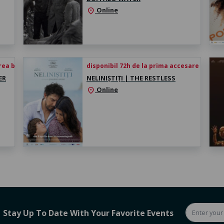
Online
location_on
rea biletului
disponibil 72h de la prima accesare
ER
NELINIȘTIȚI | THE RESTLESS
Online
location_on
Stay Up To Date With Your Favorite Events