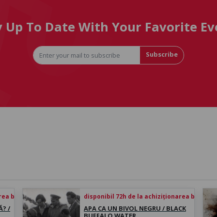
y Up To Date With Your Favorite Ev
Subscribe
rea biletului
disponibil 72h de la achiziționarea biletului
? /
APA CA UN BIVOL NEGRU / BLACK
BUFFALO WATER