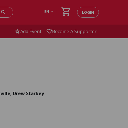
shopping_cart
search
EN
LOGIN
star
favorite
Add Event
Become A Supporter
ville, Drew Starkey