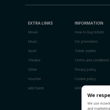
EXTRA LINKS
INFORMATION
Movie
How to buy tickets
Music
For promoters
Sport
Ticket outlets
Theater
Terms and conditions
Other
Privacy policy
Voucher
Cookie policy
Add Event
ANPC
We respe
We use essenti
and marketing