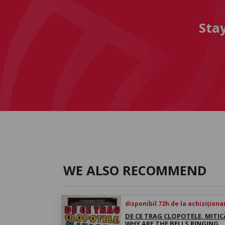
Sta
WE ALSO RECOMMEND
disponibil 72h de la achiziționa
DE CE TRAG CLOPOTELE, MITICĂ
WHY ARE THE BELLS RINGING,