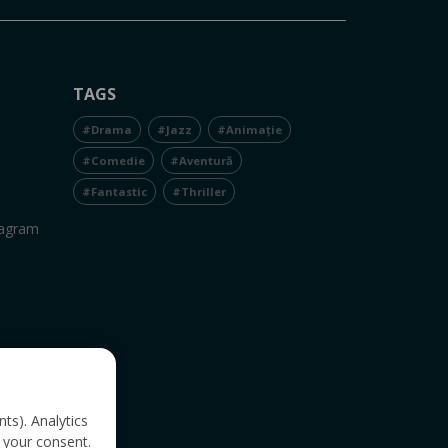
TAGS
#Drama
#Jazz
#Animație
#Comedie
#Aventură
#Fantastic
#Thriller
tagram
nts). Analytics
 your consent.