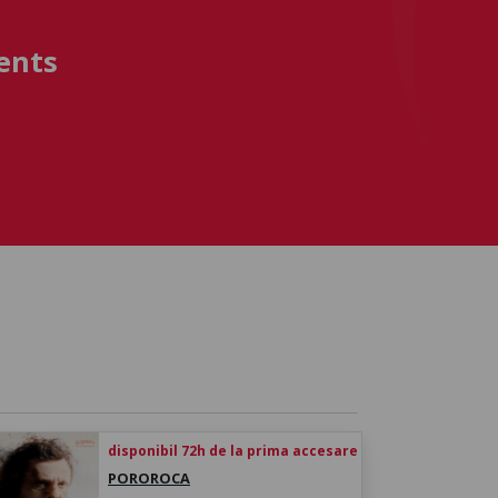
ents
disponibil 72h de la prima accesare
POROROCA