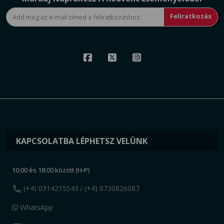
Feliratkozás
KAPCSOLATBA LÉPHETSZ VELÜNK
10:00 és 18:00 között (H-P)
call
(+4) 0314215543
/ (+4) 0730826087
WhatsApp