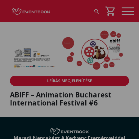
shopping_cart
search
LEÍRÁS MEGJELENÍTÉSE
ABIFF – Animation Bucharest
International Festival #6
Maradj Naprakész A Kedvenc Eseményeiddel