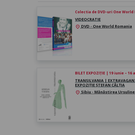
Colectia de DVD-uri One World
VIDEOCRATIE
DVD - One World Romania
location_on
BILET EXPOZIȚIE | 19 iunie – 16
TRANSILVANIA | EXTRAVAGAN
EXPOZIȚIE ȘTEFAN CÂLȚIA
Sibiu - Mănăstirea Ursuline
location_on