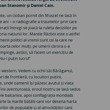
oan Stanomir şi Daniel Cain.
te, un cioban pornit din Muscel ne lasă în
e ani – o radiografie a traumelor prin care
ții întregi se joacă la ruleta deciziilor pe
toria națiunii lor. Marele Război este o astfel
menii politici ai vremii sunt cei la care ne
arta celor mulți, pe umerii cărora s-a
e împinge, astăzi, să facem un exercițiu de
u-i puțin lucru!“
e western. Vedem cu ochii săi Bărăganul,
ri de frontieră, cu locuitori puțini,
, unde oamenii își păzesc avutul și viața
 Fire aventuroasă, eroul nostru se lasă sedus
cele balcanice, apoi conflagrația mondială.
arte la marile bătălii care vor desena harta
rilor de populație și al atrocităților care