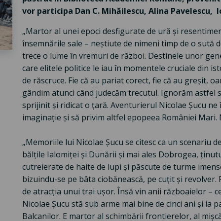
vor participa Dan C. Mihăilescu, Alina Pavelescu, I
„Martor al unei epoci desfigurate de ură și resentimen
însemnările sale – neștiute de nimeni timp de o sută d
trece o lume în vremuri de război. Destinele unor genera
care elitele politice le iau în momentele cruciale din is
de răscruce. Fie că au pariat corect, fie că au greșit, oa
gândim atunci când judecăm trecutul. Ignorăm astfel so
sprijinit și ridicat o țară. Aventurierul Nicolae Șucu n
imaginație și să privim altfel epopeea României Mari. N
„Memoriile lui Nicolae Șucu se citesc ca un scenariu d
bălțile Ialomiței și Dunării și mai ales Dobrogea, ținutu
cutreierate de haite de lupi și păscute de turme imense
bizuindu-se pe bâta ciobănească, pe cuțit și revolver.
de atracția unui trai ușor. Însă vin anii războaielor – 
Nicolae Șucu stă sub arme mai bine de cinci ani și ia p
Balcanilor. E martor al schimbării frontierelor, al mișcă