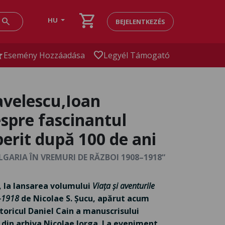
shopping_cart
search
HU
BEJELENTKEZÉS
ar
favorite
Esemény Hozzáadása
Legyél Támogató
avelescu,Ioan
espre fascinantul
erit după 100 de ani
GARIA ÎN VREMURI DE RĂZBOI 1908–1918“
0, la lansarea volumului
Viața și aventurile
–1918
de Nicolae S. Șucu, apărut acum
toricul Daniel Cain a manuscrisului
 din arhiva Nicolae Iorga. La eveniment