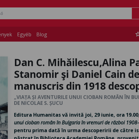
st
ények
Egyéb
Blog
Dan C. Mihăilescu,Alina P
Stanomir şi Daniel Cain d
manuscris din 1918 descop
„VIAȚA ȘI AVENTURILE UNUI CIOBAN ROMÂN ÎN BUL
DE NICOLAE S. ȘUCU
Editura Humanitas vă invită joi, 29 iunie, ora 19.0
unui cioban român în Bulgaria în vremuri de război
1908
pentru prima dată în urma descoperirii de către is
păstrat în Biblioteca Academiei Române, provenit