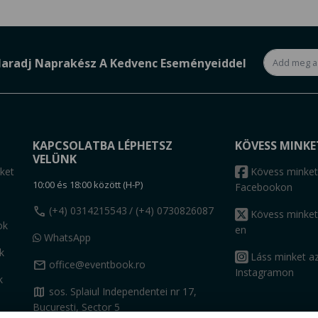
aradj Naprakész A Kedvenc Eseményeiddel
KAPCSOLATBA LÉPHETSZ
KÖVESS MINKE
VELÜNK
ket
Kövess minket
10:00 és 18:00 között (H-P)
Facebookon
call
(+4) 0314215543
/ (+4) 0730826087
Kövess minket
ok
en
WhatsApp
k
Láss minket a
mail
office@eventbook.ro
Instagramon
k
map
sos. Splaiul Independentei nr 17,
Bucuresti, Sector 5