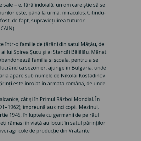
e sale – e, fără îndoială, un om care știe să se
urilor este, până la urmă, miraculos. Citindu-
fost, de fapt, supraviețuirea tuturor
L CAIN)
e într-o familie de țărăni din satul Mățău, de
ai lui Spirea Șucu și ai Stancăi Bălălău. Mânat
i abandonează familia și școala, pentru a se
lucrând ca sezonier, ajunge în Bulgaria, unde
Bulgaria apare sub numele de Nikolai Kostadinov
 părinți este înrolat în armata română, de unde
lcanice, cât și în Primul Război Mondial. În
1–1962); împreună au cinci copii. Mezinul,
rtie 1945, în luptele cu germanii de pe râul
eți rămași în viață au locuit în satul părinților
vei agricole de producție din Vratarite