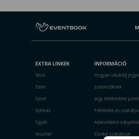
M
EXTRA LINKEK
INFORMÁCIÓ
Mozi
Hogyan vásárolj jegye
Zene
Szervezőknek
Sport
Jegy értékesítési pont
Színház
Feltételek és szabályo
Egyéb
Adatvédelmi irányelve
Voucher
Cookie szabályzat