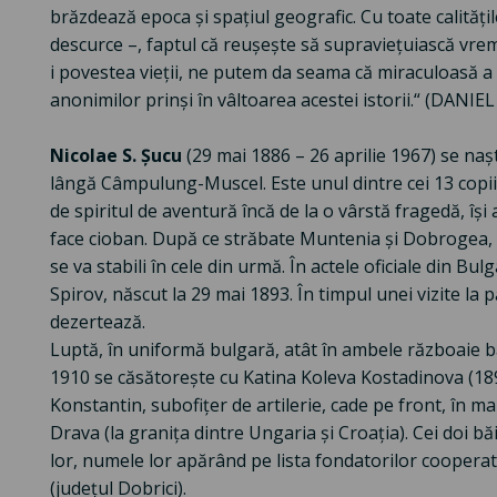
brăzdează epoca și spațiul geografic. Cu toate calitățil
descurce –, faptul că reușește să supraviețuiască vrem
i povestea vieții, ne putem da seama că miraculoasă a 
anonimilor prinși în vâltoarea acestei istorii.“ (DANIE
Nicolae S. Șucu
(29 mai 1886 – 26 aprilie 1967) se nașt
lângă Câmpulung-Muscel. Este unul dintre cei 13 copii 
de spiritul de aventură încă de la o vârstă fragedă, îș
face cioban. După ce străbate Muntenia și Dobrogea, 
se va stabili în cele din urmă. În actele oficiale din 
Spirov, născut la 29 mai 1893. În timpul unei vizite la
dezertează.
Luptă, în uniformă bulgară, atât în ambele războaie ba
1910 se căsătorește cu Katina Koleva Kostadinova (189
Konstantin, subofițer de artilerie, cade pe front, în ma
Drava (la granița dintre Ungaria și Croația). Cei doi băi
lor, numele lor apărând pe lista fondatorilor cooperati
(județul Dobrici).