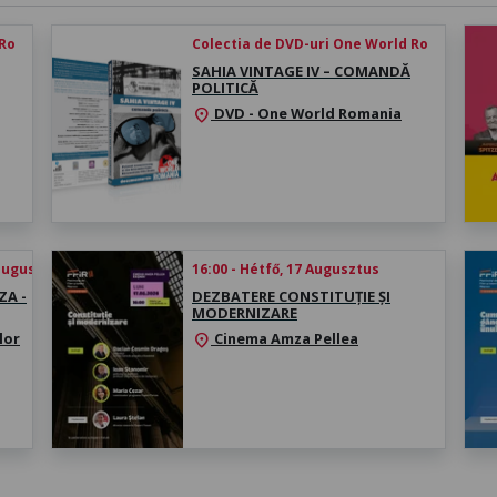
 Ro
Colectia de DVD-uri One World Ro
SAHIA VINTAGE IV – COMANDĂ
POLITICĂ
DVD - One World Romania
location_on
 august 2026
16:00 - Hétfő, 17 Augusztus
ZA -
DEZBATERE CONSTITUȚIE ȘI
MODERNIZARE
lor
Cinema Amza Pellea
location_on