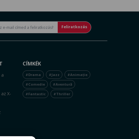
Feliratkozás
T
CÍMKÉK
 a
#Drama
#Jazz
#Animație
#Comedie
#Aventură
 az X-
#Fantastic
#Thriller
z