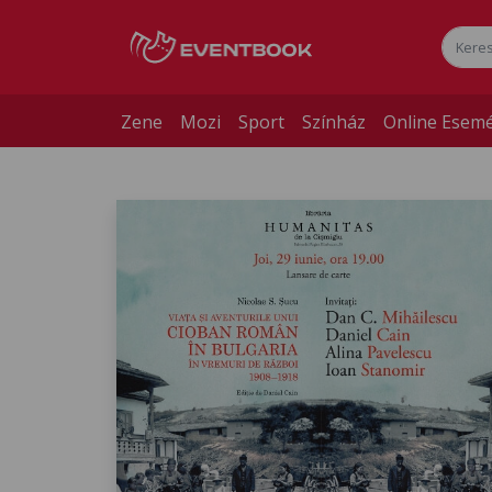
Zene
Mozi
Sport
Színház
Online Esem