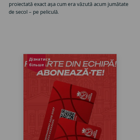
proiectată exact așa cum era văzută acum jumătate
de secol – pe peliculă.
Дізнатися
більше
Abonament baschet sezon 2026-