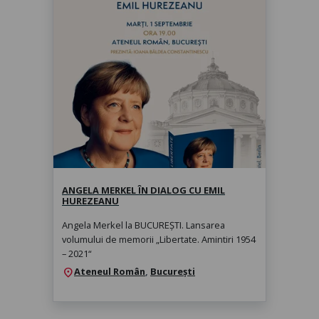
Angela Merkel în dialog cu Emil
Hurezeanu
marți, 1 sept. 2026, 19:00
ANGELA MERKEL ÎN DIALOG CU EMIL
HUREZEANU
Angela Merkel la BUCUREȘTI. Lansarea
volumului de memorii „Libertate. Amintiri 1954
– 2021“
Ateneul Român
,
București
location_on