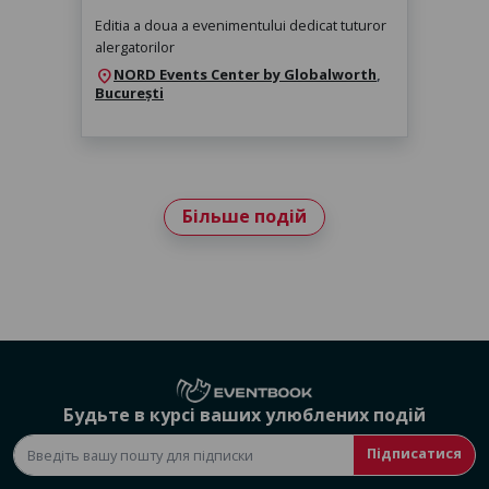
Editia a doua a evenimentului dedicat tuturor
alergatorilor
NORD Events Center by Globalworth
,
location_on
București
Більше подій
Будьте в курсі ваших улюблених подій
Підписатися