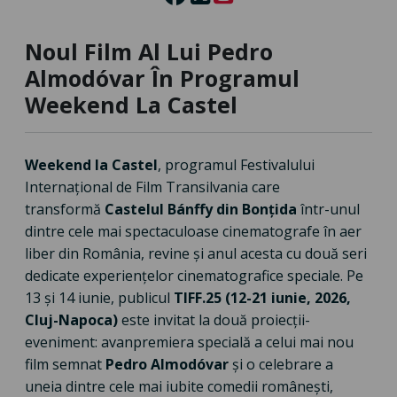
Noul Film Al Lui Pedro
Almodóvar În Programul
Weekend La Castel
Weekend la Castel
, programul Festivalului
Internațional de Film Transilvania care
transformă
Castelul Bánffy din Bonțida
într-unul
dintre cele mai spectaculoase cinematografe în aer
liber din România, revine și anul acesta cu două seri
dedicate experiențelor cinematografice speciale. Pe
13 și 14 iunie, publicul
TIFF.25 (12-21 iunie, 2026,
Cluj-Napoca)
este invitat la două proiecții-
eveniment: avanpremiera specială a celui mai nou
film semnat
Pedro Almodóvar
și o celebrare a
uneia dintre cele mai iubite comedii românești,