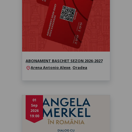
2027
Sezonul 2026-2027
ABONAMENT BASCHET SEZON 2026-2027
Arena Antonio Alexe
,
Oradea
location_on
01
Sep
2026
19:00