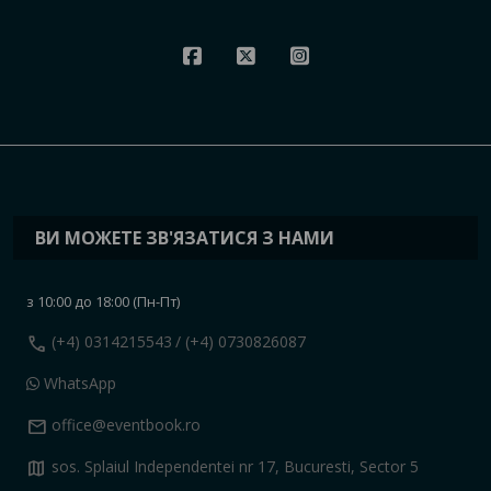
ВИ МОЖЕТЕ ЗВ'ЯЗАТИСЯ З НАМИ
з 10:00 до 18:00 (Пн-Пт)
call
(+4) 0314215543
/ (+4) 0730826087
WhatsApp
mail
office@eventbook.ro
map
sos. Splaiul Independentei nr 17, Bucuresti, Sector 5