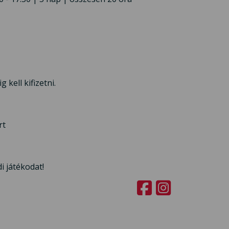
kell kifizetni.
rt
i játékodat!