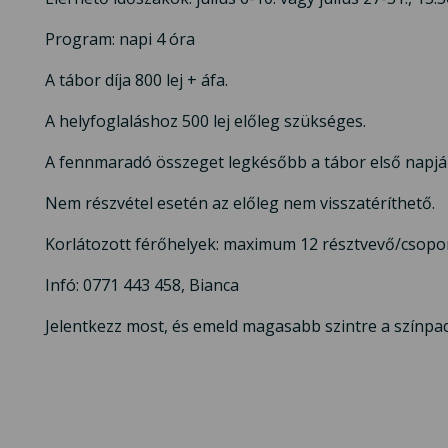
Program: napi 4 óra
A tábor díja 800 lej + áfa.
A helyfoglaláshoz 500 lej előleg szükséges.
A fennmaradó összeget legkésőbb a tábor első napjáig 
Nem részvétel esetén az előleg nem visszatéríthető.
Korlátozott férőhelyek: maximum 12 résztvevő/csopo
Infó: 0771 443 458, Bianca
Jelentkezz most, és emeld magasabb szintre a színpad