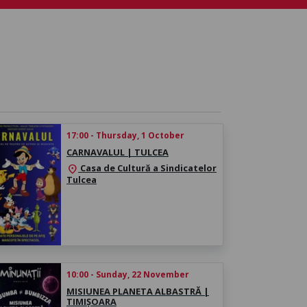
17:00 - Thursday, 1 October
CARNAVALUL | TULCEA
Casa de Cultură a Sindicatelor
location_on
Tulcea
10:00 - Sunday, 22 November
MISIUNEA PLANETA ALBASTRĂ |
TIMIȘOARA