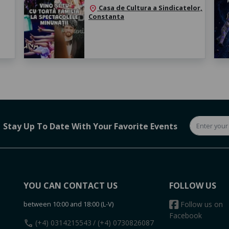
Casa de Cultura a Sindicatelor,
location_on
Constanta
Stay Up To Date With Your Favorite Events
YOU CAN CONTACT US
FOLLOW US
between 10:00 and 18:00 (L-V)
Follow us on
Facebook
call
(+4) 0314215543
/ (+4) 0730826087