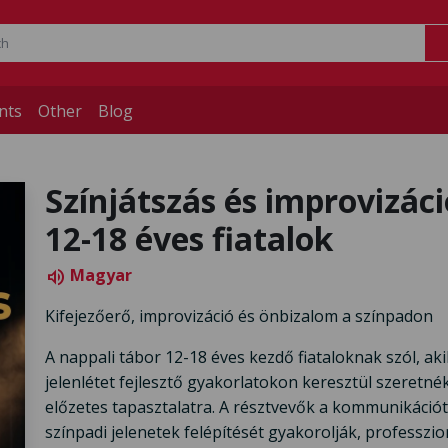
nts
Other
Blog
Színjátszás és improvizáci
12-18 éves fiatalok
Magyar
volume_up
Kifejezőerő, improvizáció és önbizalom a színpadon
A nappali tábor 12-18 éves kezdő fiataloknak szól, aki
jelenlétet fejlesztő gyakorlatokon keresztül szeretnék
előzetes tapasztalatra. A résztvevők a kommunikációt,
színpadi jelenetek felépítését gyakorolják, professzi