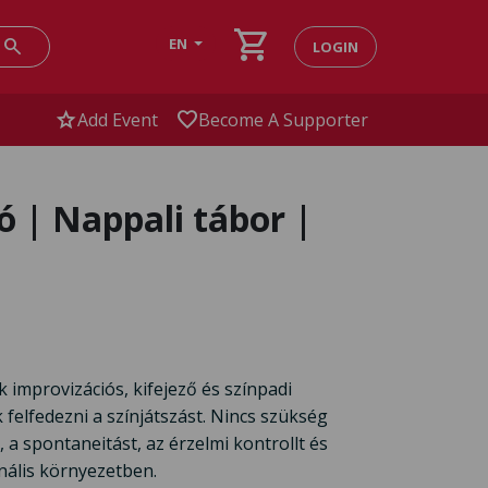
shopping_cart
search
EN
LOGIN
star
favorite
Add Event
Become A Supporter
ó | Nappali tábor |
k improvizációs, kifejező és színpadi
 felfedezni a színjátszást. Nincs szükség
 a spontaneitást, az érzelmi kontrollt és
onális környezetben.