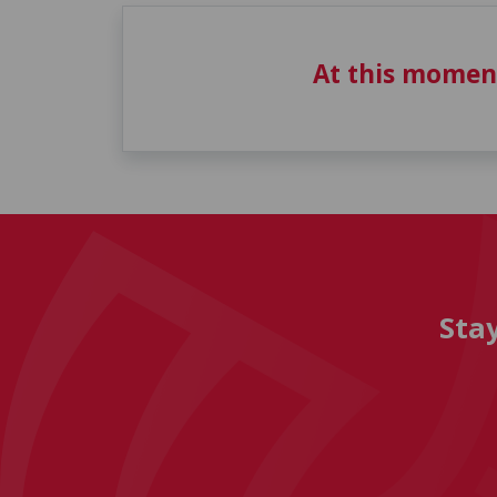
At this momen
Sta