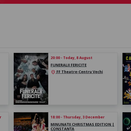
20:00 - Today, 8 August
FUNERALII FERICITE
FF Theatre-Centru Vechi
location_on
r
18:00 - Thursday, 3 December
MINUNAȚII CHRISTMAS EDITION |
CONSTANȚA