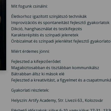
Mit fogunk csinálni:
Életkorhoz igazított színjátszó technikák
Improvizációs és spontaneitást fejlesztő gyakorlatok
Dikció, hanghasználat és testkifejezés
Karakterépítés és színpadi jelenetek
Önbizalmat és színpadi jelenlétet fejlesztő gyakorlato
Miért érdemes jönni:
Fejleszted a kifejezőerődet
Magabiztosabban és tisztábban kommunikálsz
Bátrabban állsz ki mások elé
Fejleszted a kreativitást, a figyelmet és a csapatmunk
Gyakorlati részletek:
Helyszín: Artify Academy, Str. Livezii 63., Kolozsvár
Elérhető időszakok: július 6-10. vagy július 27-31., 13: