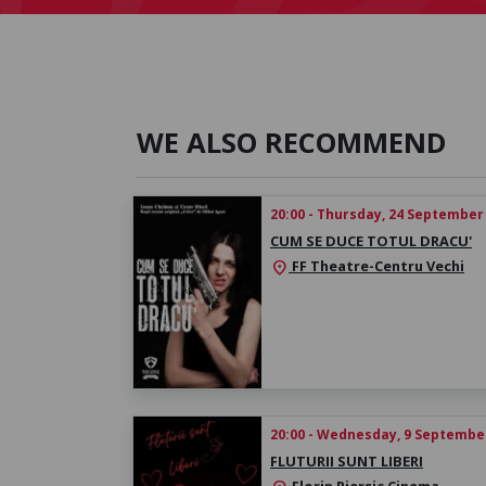
WE ALSO RECOMMEND
20:00 - Thursday, 24 September
CUM SE DUCE TOTUL DRACU'
FF Theatre-Centru Vechi
location_on
20:00 - Wednesday, 9 Septembe
FLUTURII SUNT LIBERI