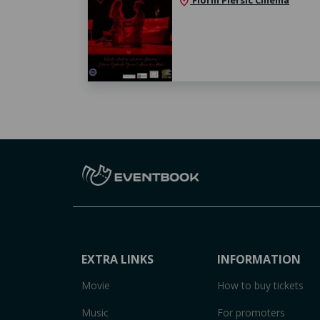
Florin Piersic Cinema
location_on
EXTRA LINKS
INFORMATION
Movie
How to buy tickets
Music
For promoters