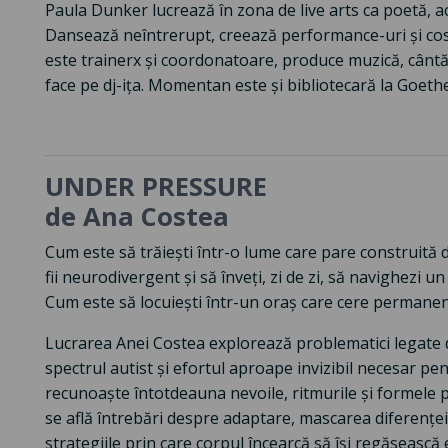
Paula Dunker lucrează în zona de live arts ca poetă, ac
Dansează neîntrerupt, creează performance-uri și co
este trainerx și coordonatoare, produce muzică, cântă,
face pe dj-ița. Momentan este și bibliotecară la Goeth
UNDER PRESSURE
de Ana Costea
Cum este să trăiești într-o lume care pare construită 
fii neurodivergent și să înveți, zi de zi, să navighezi un 
Cum este să locuiești într-un oraș care cere permanent 
Lucrarea Anei Costea explorează problematici legate 
spectrul autist și efortul aproape invizibil necesar pe
recunoaște întotdeauna nevoile, ritmurile și formele pr
se află întrebări despre adaptare, mascarea diferenței,
strategiile prin care corpul încearcă să își regăsească e