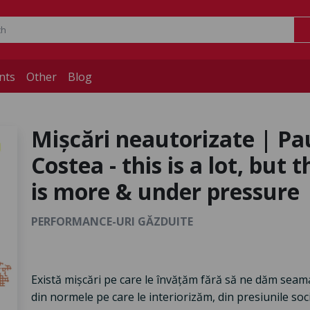
nts
Other
Blog
Mișcări neautorizate | P
Costea - this is a lot, but
is more & under pressure
PERFORMANCE-URI GĂZDUITE
Există mișcări pe care le învățăm fără să ne dăm seama.
din normele pe care le interiorizăm, din presiunile soc