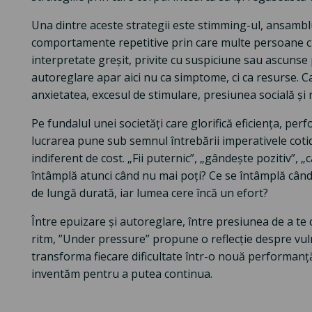
Una dintre aceste strategii este stimming-ul, ansamblu
comportamente repetitive prin care multe persoane cu
interpretate greșit, privite cu suspiciune sau ascunse
autoreglare apar aici nu ca simptome, ci ca resurse. 
anxietatea, excesul de stimulare, presiunea socială și 
Pe fundalul unei societăți care glorifică eficiența, pe
lucrarea pune sub semnul întrebării imperativele cot
indiferent de cost. „Fii puternic”, „gândește pozitiv”, „
întâmplă atunci când nu mai poți? Ce se întâmplă când
de lungă durată, iar lumea cere încă un efort?
Între epuizare și autoreglare, între presiunea de a te 
ritm, ”Under pressure” propune o reflecție despre vuln
transforma fiecare dificultate într-o nouă performanț
inventăm pentru a putea continua.