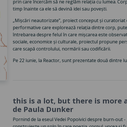
prin care încercăm să ne reglăm relația cu lumea. Co
timp înainte ca ele să devină idei sau povești.
„Mișcări neautorizate”, proiect conceput și curatoriat
performative care explorează relația dintre corp, puter
întrebarea despre felul în care mișcarea este observată
sociale, economice și culturale, proiectul propune pers
care scapă controlului, normării sau codificării.
Pe 22 iunie, la Reactor, sunt prezentate două dintre luc
this is a lot, but there is mor
de Paula Dunker
Pornind de la eseul Vedei Popoivici despre burn-out -
construiește un solo în care poezia, corpul, vocea și f