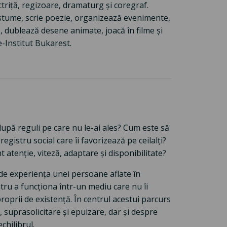
triță, regizoare, dramaturg și coregraf.
stume, scrie poezie, organizează evenimente,
 dublează desene animate, joacă în filme și
e-Institut Bukarest.
după reguli pe care nu le-ai ales? Cum este să
registru social care îi favorizează pe ceilalți?
atenție, viteză, adaptare și disponibilitate?
de experiența unei persoane aflate în
ntru a funcționa într-un mediu care nu îi
oprii de existență. În centrul acestui parcurs
 suprasolicitare și epuizare, dar și despre
chilibrul.