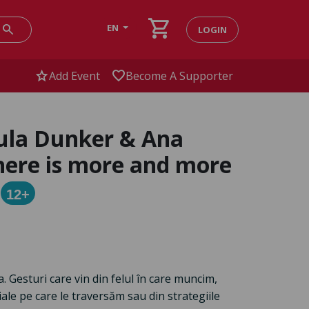
shopping_cart
search
EN
LOGIN
star
favorite
Add Event
Become A Supporter
aula Dunker & Ana
 there is more and more
12+
 Gesturi care vin din felul în care muncim,
iale pe care le traversăm sau din strategiile