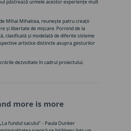
rpul păstrează urmele acestor experiențe mult
 de Mihai Mihalcea, reunește patru creații
e și libertate de mișcare. Pornind de la
, clasificată și modelată de diferite sisteme
pective artistice distincte asupra gesturilor
rările dezvoltate în cadrul proiectului.
e and more is more
 „La fundul sacului” - Paula Dunker
uncționalitatea scenică se întâlnesc într-un