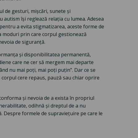
l de gesturi, mișcări, sunete și
 autism își reglează relația cu lumea. Adesea
 pentru a evita stigmatizarea, aceste forme de
Ca moduri prin care corpul gestionează
nevoia de siguranță.
rformanța și disponibilitatea permanentă,
idiene care ne cer să mergem mai departe
când nu mai poți, mai poți puțin”. Dar ce se
 corpul cere repaus, pauză sau chiar oprire
conforma și nevoia de a exista în propriul
erabilitate, odihnă și dreptul de a nu
ă. Despre formele de supraviețuire pe care le