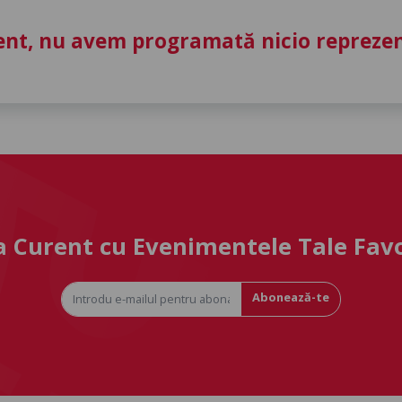
nt, nu avem programată nicio reprezent
la Curent cu Evenimentele Tale Fav
Abonează-te