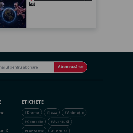
Iași
Abonează-te
E
ETICHETE
pe
#Drama
#Jazz
#Animație
#Comedie
#Aventură
pe X
#Fantastic
#Thriller