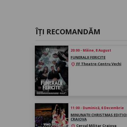
ÎȚI RECOMANDĂM
20:00 - Mâine, 8 August
FUNERALII FERICITE
FF Theatre-Centru Vechi
location_on
11:00 - Duminică, 6 Decembrie
MINUNAȚII CHRISTMAS EDITIO
CRAIOVA
Cercul Militar Craiova
location_on