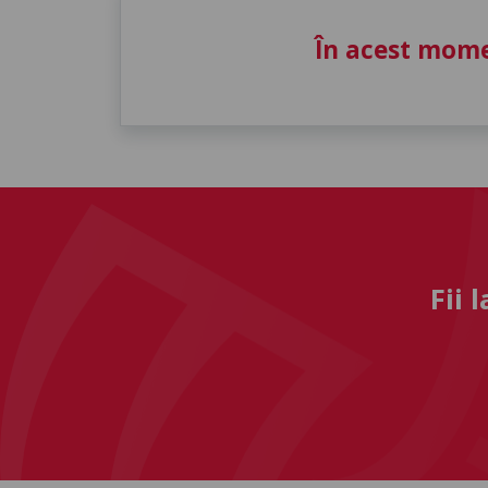
În acest mome
Fii 