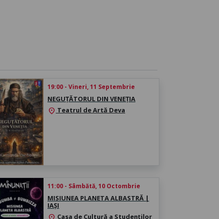
19:00 - Vineri, 11 Septembrie
NEGUȚĂTORUL DIN VENEȚIA
Teatrul de Artă Deva
location_on
11:00 - Sâmbătă, 10 Octombrie
MISIUNEA PLANETA ALBASTRĂ |
IAȘI
Casa de Cultură a Studenților
location_on