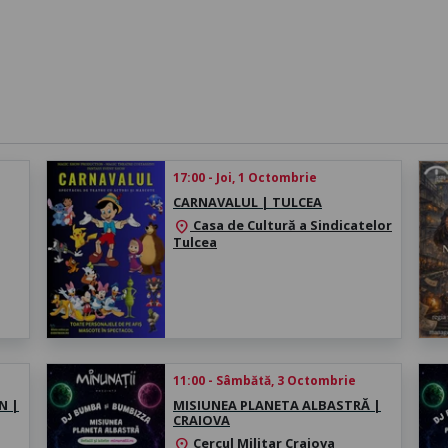
17:00 - Joi, 1 Octombrie
CARNAVALUL | TULCEA
Casa de Cultură a Sindicatelor
location_on
Tulcea
11:00 - Sâmbătă, 3 Octombrie
N |
MISIUNEA PLANETA ALBASTRĂ |
CRAIOVA
Cercul Militar Craiova
location_on