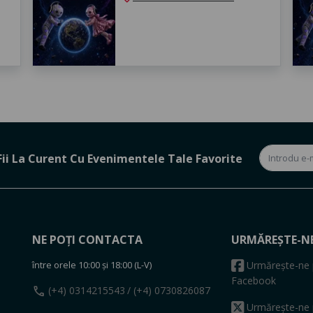
Fii La Curent Cu Evenimentele Tale Favorite
NE POȚI CONTACTA
URMĂREȘTE-N
între orele 10:00 și 18:00 (L-V)
Urmărește-ne 
Facebook
call
(+4) 0314215543
/ (+4) 0730826087
Urmărește-ne 