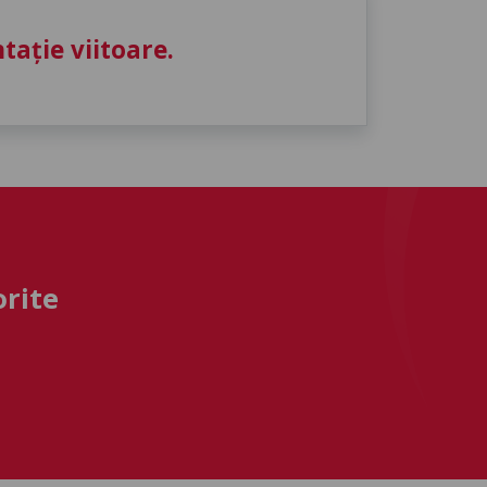
ație viitoare.
orite