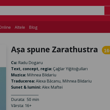
Online
Altele
Blog
Așa spune Zarathustra
16
Cu:
Radu Dogaru
Text, concept, regia:
Çağlar Yiğitoğulları
Muzica:
Mihnea Blidariu
Traducerea:
Alexa Băcanu, Mihnea Blidariu
Sunet & lumini:
Alex Maftei
________________
Durata: 50 min
Vârsta: 16+