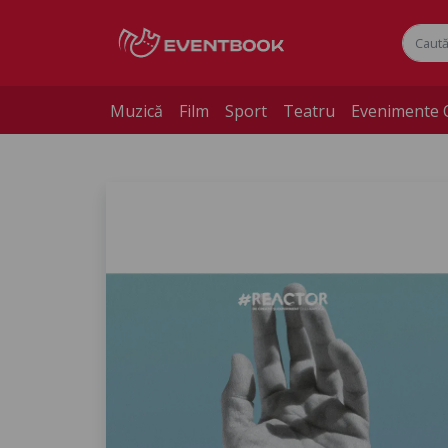
Muzică
Film
Sport
Teatru
Evenimente 