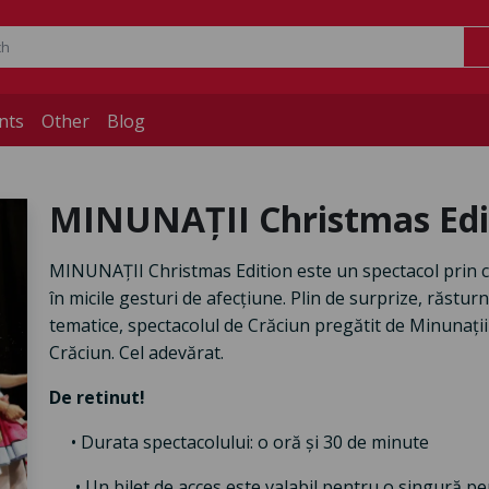
nts
Other
Blog
MINUNAȚII Christmas Edi
MINUNAȚII Christmas Edition este un spectacol prin c
în micile gesturi de afecțiune. Plin de surprize, răstur
tematice, spectacolul de Crăciun pregătit de Minunații 
Crăciun. Cel adevărat.
De retinut!
• Durata spectacolului: o oră și 30 de minute
• Un bilet de acces este valabil pentru o singură pers