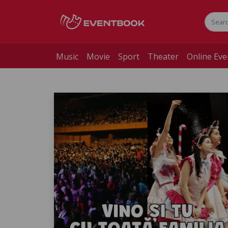
Music
Movie
Sport
Theater
Online Eve