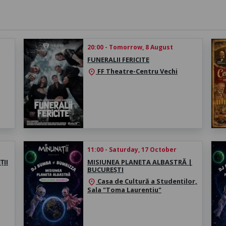
20:00 - Tomorrow, 8 August
FUNERALII FERICITE
FF Theatre-Centru Vechi
location_on
11:00 - Saturday, 17 October
ȚII
MISIUNEA PLANETA ALBASTRĂ |
BUCUREȘTI
Casa de Cultură a Studenților,
location_on
Sala "Toma Laurențiu"