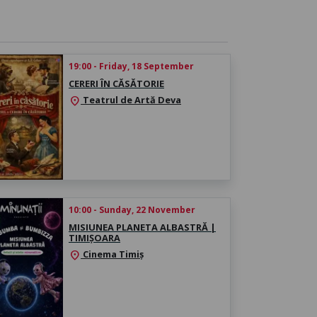
19:00 - Friday, 18 September
CERERI ÎN CĂSĂTORIE
Teatrul de Artă Deva
location_on
10:00 - Sunday, 22 November
MISIUNEA PLANETA ALBASTRĂ |
TIMIȘOARA
Cinema Timiș
location_on