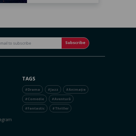
Subscribe
TAGS
#Drama
#Jazz
#Animație
#Comedie
#Aventură
#Fantastic
#Thriller
tagram