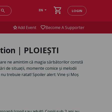
shopping_cart
search
EN
LOGIN
star
favorite
Add Event
Become A Supporter
tion | PLOIEȘTI
are ne amintim că magia sărbătorilor constă
nări de situații, momente comice și melodii
nu trebuie ratat! Spoiler alert: Vine și Moș
oană (copil sau adult). Copiii sub 2 ani au