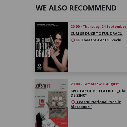
WE ALSO RECOMMEND
20:00 - Thursday, 24 September
CUM SE DUCE TOTUL DRACU'
FF Theatre-Centru Vechi
location_on
20:00 - Tomorrow, 8 August
SPECTACOL DE TEATRU | „BĂIE
DE ZINC”
Teatrul Național "Vasile
location_on
Alecsandri"