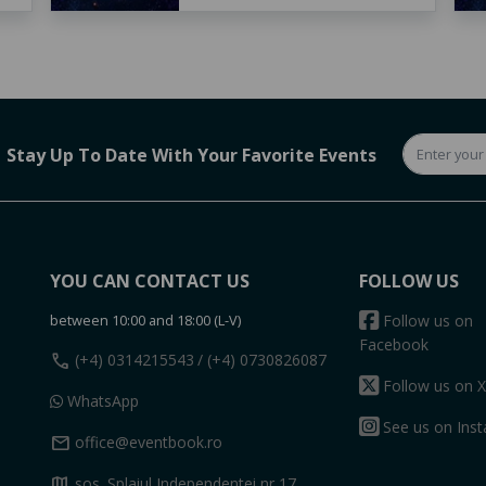
Stay Up To Date With Your Favorite Events
YOU CAN CONTACT US
FOLLOW US
between 10:00 and 18:00 (L-V)
Follow us on
Facebook
call
(+4) 0314215543
/ (+4) 0730826087
Follow us on X
WhatsApp
See us on Ins
mail
office@eventbook.ro
map
sos. Splaiul Independentei nr 17,