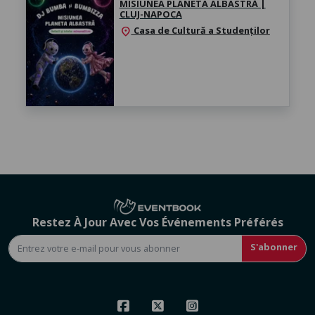
MISIUNEA PLANETA ALBASTRĂ |
CLUJ-NAPOCA
Casa de Cultură a Studenților
location_on
Restez À Jour Avec Vos Événements Préférés
S'abonner