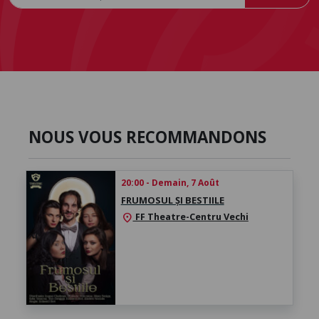
NOUS VOUS RECOMMANDONS
20:00 - Demain, 7 Août
FRUMOSUL ȘI BESTIILE
FF Theatre-Centru Vechi
location_on