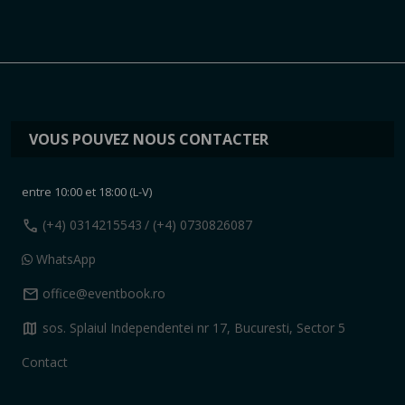
VOUS POUVEZ NOUS CONTACTER
entre 10:00 et 18:00 (L-V)
call
(+4) 0314215543
/ (+4) 0730826087
WhatsApp
mail
office@eventbook.ro
map
sos. Splaiul Independentei nr 17, Bucuresti, Sector 5
Contact