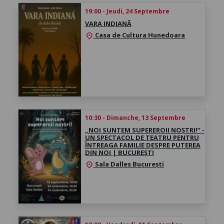
19:00 - Jeudi, 24 Septembre
VARA INDIANĂ
Casa de Cultura Hunedoara
location_on
10:30 - Dimanche, 13 Septembre
„NOI SUNTEM SUPEREROII NOȘTRI!” -
UN SPECTACOL DE TEATRU PENTRU
ÎNTREAGA FAMILIE DESPRE PUTEREA
DIN NOI | BUCUREȘTI
Sala Dalles București
location_on