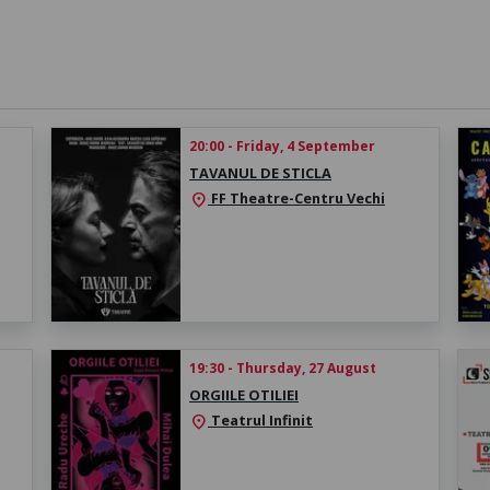
20:00 - Friday, 4 September
TAVANUL DE STICLA
FF Theatre-Centru Vechi
location_on
19:30 - Thursday, 27 August
ORGIILE OTILIEI
Teatrul Infinit
location_on