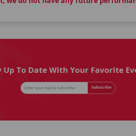
t, we do not have any future performan
y Up To Date With Your Favorite Ev
Subscribe