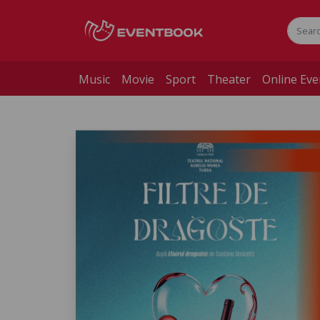
Music
Movie
Sport
Theater
Online Eve