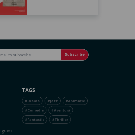
Subscribe
TAGS
#Drama
#Jazz
#Animație
#Comedie
#Aventură
#Fantastic
#Thriller
tagram