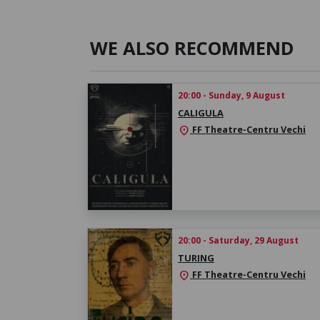
WE ALSO RECOMMEND
20:00 - Sunday, 9 August
CALIGULA
FF Theatre-Centru Vechi
location_on
20:00 - Saturday, 29 August
TURING
FF Theatre-Centru Vechi
location_on