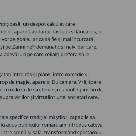
bițioasă, un despot calculat care
 de el, apare Căpitanul: fastuos și lăudăros, o
vorbe goale. Iar ca să fie și mai încurcată
și pe Zanni neîndemânatic și naiv, dar care,
ă adevăruri pe care ceilalți preferă să le
ățați între râs și plâns, între comedie și
rop de magie, apare și Dulcamara. Vrăjitoare
i cu o doză de șiretenie și cu mult spirit fin de
upra viciilor și virtuților unei societăți care,
ale specifice tradiției măștilor, capabile să
giu adus publicului român, am introdus câteva
t între scenă și sală, transformând spectacolul