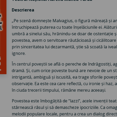
Descrierea
„Pe scenă domnește Malvagius, o figură măreață și am
întruchipează puterea cu toate înșelăciunile ei. Alături
umbră a sinelui său, hrănindu-se doar de ostentație și 
povestea, avem o servitoare răutăcioasă și cicălitoare 
prin sinceritatea lui dezarmantă, știe să scoată la iveal
ignore.
În centrul poveștii se află o pereche de îndrăgostiți, ag
dramă. Și, cum orice poveste bună are nevoie de un st
intrigantă, ambiguă și iscusită, ea trage sforile povești
observație. Ea este cea care reflectă, cu ironie și haz, as
în ciuda trecerii timpului, rămâne mereu aceeași.
Povestea este îmbogățită de “lazzi”, acele invenții teatr
stârnească râsul și să demascheze ipocriziile. Ca oma
melodii populare locale, pentru a crea un dialog direc