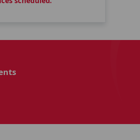
ces scheduled.
ents