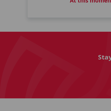
At this momen
Sta