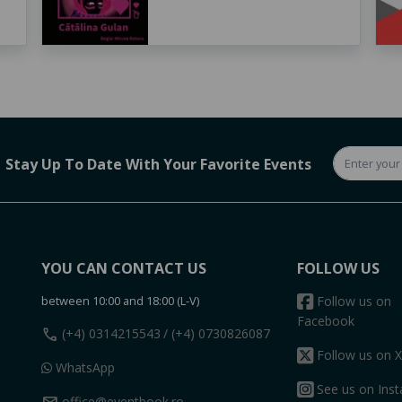
Stay Up To Date With Your Favorite Events
YOU CAN CONTACT US
FOLLOW US
between 10:00 and 18:00 (L-V)
Follow us on
Facebook
call
(+4) 0314215543
/ (+4) 0730826087
Follow us on X
WhatsApp
See us on Ins
office@eventbook.ro