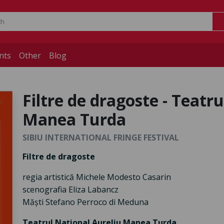
nts
Other
Blog
Filtre de dragoste - Teatr
Manea Turda
SIBIU INTERNATIONAL FRINGE FESTIVAL
Filtre de dragoste
regia artistică Michele Modesto Casarin
scenografia Eliza Labancz
Măști Stefano Perroco di Meduna
Teatrul Național Aureliu Manea Turda