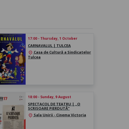
17:00 - Thursday, 1 October
CARNAVALUL | TULCEA
Casa de Cultură a Sindicatelor
location_on
Tulcea
18:00 - Sunday, 9 August
SPECTACOL DE TEATRU | „O
SCRISOARE PIERDUTĂ”
Sala Unirii - Cinema Victoria
location_on