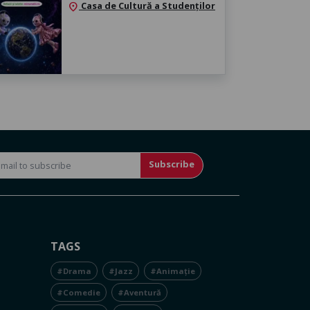
Casa de Cultură a Studenților
location_on
Subscribe
TAGS
#Drama
#Jazz
#Animație
#Comedie
#Aventură