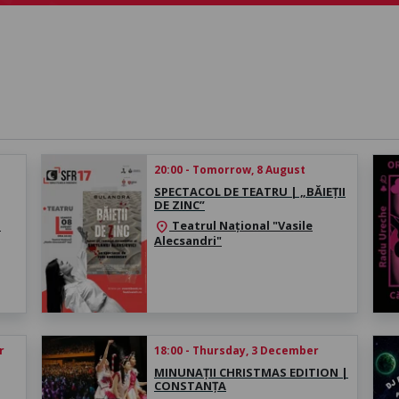
20:00 - Tomorrow, 8 August
SPECTACOL DE TEATRU | „BĂIEȚII
DE ZINC”
a
Teatrul Național "Vasile
location_on
Alecsandri"
r
18:00 - Thursday, 3 December
MINUNAȚII CHRISTMAS EDITION |
CONSTANȚA