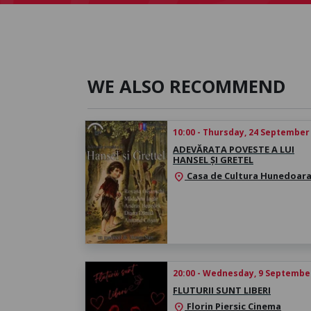
WE ALSO RECOMMEND
10:00 - Thursday, 24 September
ADEVĂRATA POVESTE A LUI
HANSEL ȘI GRETEL
Casa de Cultura Hunedoar
location_on
20:00 - Wednesday, 9 Septembe
FLUTURII SUNT LIBERI
Florin Piersic Cinema
location_on