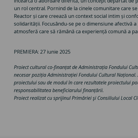
încearcă o abordare diferită, un concept depărtat de p
un rol central. Pornind de la cinele comunitare care se
Reactor și care creează un context social intim și confo
solidarității. Focusându-se pe o dimensiune afectivă a
atmosferă care să rămână ca experiență comună a part
PREMIERA: 27 iunie 2025
Proiect cultural co-finanțat de Administrația Fondului Cul
necesar poziția Administrației Fondului Cultural Național
proiectului sau de modul în care rezultatele proiectului pot
responsabilitatea beneficiarului finanțării.
Proiect realizat cu sprijinul Primăriei şi Consiliului Local 