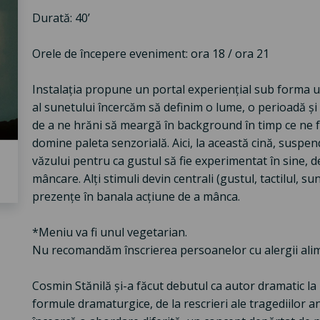
Durată: 40’
Orele de începere eveniment: ora 18 / ora 21
Instalația propune un portal experiențial sub forma une
al sunetului încercăm să definim o lume, o perioadă și
de a ne hrăni să meargă în background în timp ce ne fo
domine paleta senzorială. Aici, la această cină, suspen
văzului pentru ca gustul să fie experimentat în sine, d
mâncare. Alți stimuli devin centrali (gustul, tactilul, su
prezențe în banala acțiune de a mânca.
*Meniu va fi unul vegetarian.
Nu recomandăm înscrierea persoanelor cu alergii ali
Cosmin Stănilă și-a făcut debutul ca autor dramatic la 
formule dramaturgice, de la rescrieri ale tragediilor a