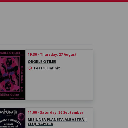
19:30 - Thursday, 27 August
ORGIILE OTILIEI
Teatrul Infinit
location_on
11:00 - Saturday, 26 September
MISIUNEA PLANETA ALBASTRĂ |
CLUJ-NAPOCA