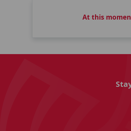
At this momen
Sta