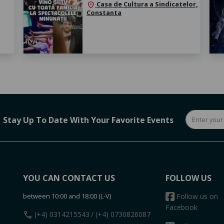
Casa de Cultura a Sindicatelor,
location_on
Constanta
Stay Up To Date With Your Favorite Events
YOU CAN CONTACT US
FOLLOW US
between 10:00 and 18:00 (L-V)
Follow us on
Facebook
call
(+4) 0314215543
/ (+4) 0730826087