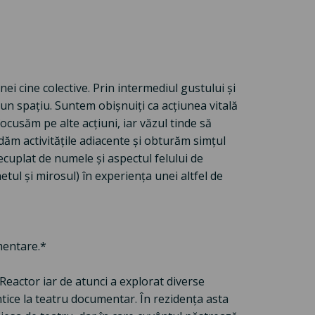
i cine colective. Prin intermediul gustului și
 un spațiu. Suntem obișnuiți ca acțiunea vitală
cusăm pe alte acțiuni, iar văzul tinde să
dăm activitățile adiacente și obturăm simțul
ecuplat de numele și aspectul felului de
netul și mirosul) în experiența unei altfel de
mentare.*
Reactor iar de atunci a explorat diverse
ntice la teatru documentar. În rezidența asta