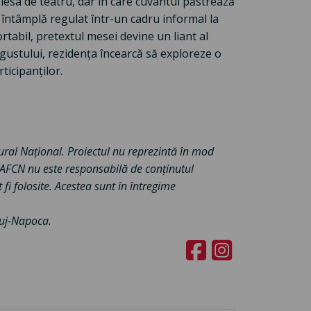
iesa de teatru, dar în care cuvântul păstrează
 întâmplă regulat într-un cadru informal la
rtabil, pretextul mesei devine un liant al
 gustului, rezidența încearcă să exploreze o
icipanților.
tural Național. Proiectul nu reprezintă în mod
. AFCN nu este responsabilă de conținutul
 fi folosite. Acestea sunt în întregime
Cluj-Napoca.