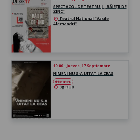
SPECTACOL DE TEATRU | „BĂIEȚII DE
ZINC”
Teatrul Național "Vasile
location_on
Alecsandri"
19:00 - Jueves, 17 Septiembre
NIMENI NU S-A UITAT LA CEAS
#teatru
3g HUB
location_on