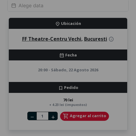
Ubicación
location_on
FF Theatre-Centru Vechi
,
București
info
Fecha
calendar_month
20:00 - Sábado, 22 Agosto 2026
Pedido
bookmark
70 lei
+ 4.23 lei (impuestos)
Number of tickets
shopping_cart
Agregar al carrito
remove
add