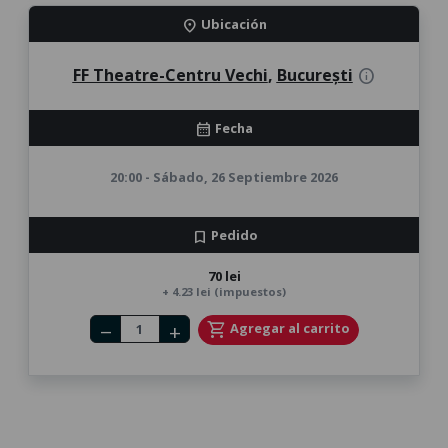
Ubicación
location_on
FF Theatre-Centru Vechi
,
București
info
Fecha
calendar_month
20:00 - Sábado, 26 Septiembre 2026
Pedido
bookmark
70 lei
+ 4.23 lei (impuestos)
Number of tickets
shopping_cart
Agregar al carrito
remove
add