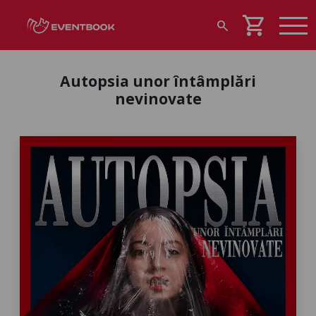
shopping_cart
search
Autopsia unor întâmplări
nevinovate