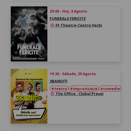
20:00 - Hoy, 8 Agosto
FUNERALII FERICITE
FF Theatre-Centru Vechi
location_on
19:30 - Sábado, 29 Agosto
3BANDIȚI
#teatru
#improvizație
#comedie
The Office - Clubul Presei
location_on