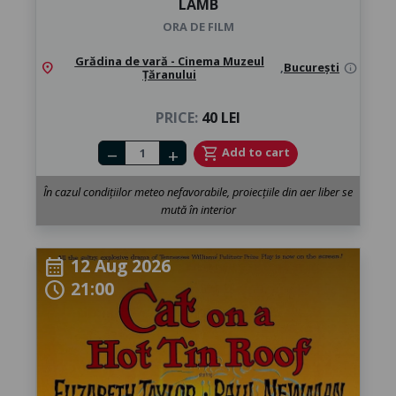
LAMB
ORA DE FILM
Grădina de vară - Cinema Muzeul
location_on
,
București
info
Țăranului
PRICE:
40 LEI
Number of tickets
shopping_cart
Add to cart
remove
add
În cazul condițiilor meteo nefavorabile, proiecțiile din aer liber se
mută în interior
12 Aug 2026
calendar_month
21:00
schedule