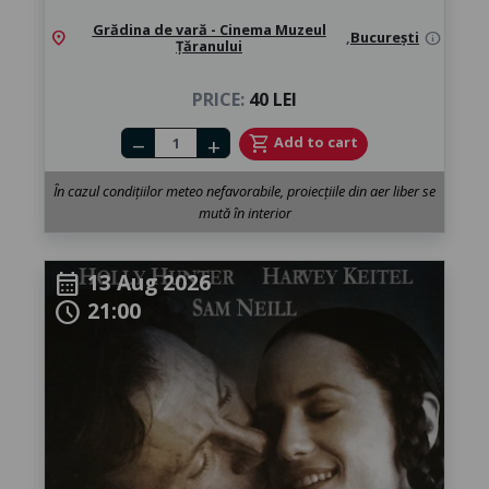
Grădina de vară - Cinema Muzeul
location_on
,
București
info
Țăranului
PRICE:
40 LEI
Number of tickets
shopping_cart
Add to cart
remove
add
În cazul condițiilor meteo nefavorabile, proiecțiile din aer liber se
mută în interior
13 Aug 2026
calendar_month
21:00
schedule