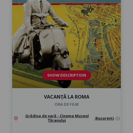
SHOW DESCRIPTION
VACANȚĂ LA ROMA
ORA DE FILM
Grădina de vară - Cinema Muzeul
location_on
,
București
info
Țăranului