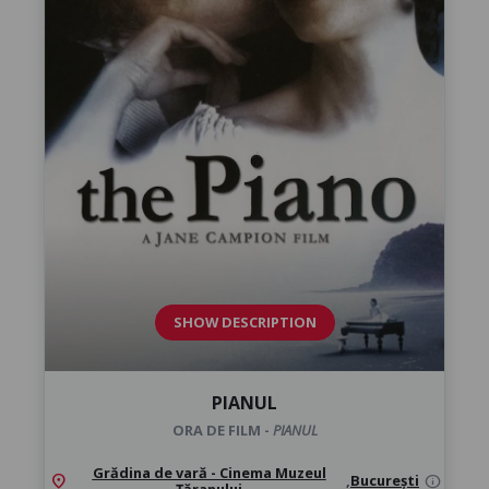
SHOW DESCRIPTION
PIANUL
ORA DE FILM -
PIANUL
Grădina de vară - Cinema Muzeul
location_on
,
București
info
Țăranului