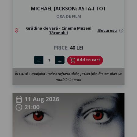
MICHAEL JACKSON: ASTA-I TOT
ORA DE FILM
Grădina de vară - Cinema Muzeul
location_on
,
București
info
Țăranului
PRICE:
40 LEI
Number of tickets
shopping_cart
Add to cart
remove
add
În cazul condițiilor meteo nefavorabile, proiecțiile din aer liber se
mută în interior
11 Aug 2026
calendar_month
21:00
schedule