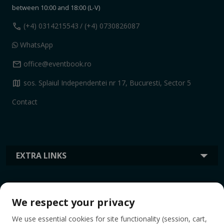
between 10:00 and 18:00 (L-V)
call
(+4) 0314215543
/ (+4) 0730826087
WhatsApp
mail
office@eventbook.ro
map
sos. Splaiul Independentei nr 17, Bucuresti, Sector 5
Contact
EXTRA LINKS
INFORMATION
We respect your privacy
We use essential cookies for site functionality (session, cart,