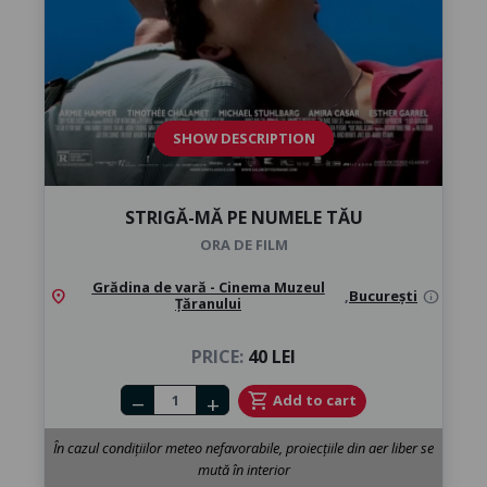
SHOW DESCRIPTION
STRIGĂ-MĂ PE NUMELE TĂU
ORA DE FILM
Grădina de vară - Cinema Muzeul
location_on
,
București
info
Țăranului
PRICE:
40 LEI
Number of tickets
shopping_cart
Add to cart
remove
add
În cazul condițiilor meteo nefavorabile, proiecțiile din aer liber se
mută în interior