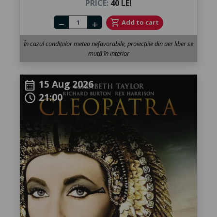
PRICE:
40 LEI
Number of tickets
shopping_cart
Add to cart
remove
add
În cazul condițiilor meteo nefavorabile, proiecțiile din aer liber se
mută în interior
15 Aug 2026
calendar_month
21:00
schedule