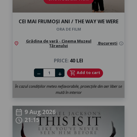
CEI MAI FRUMOȘI ANI / THE WAY WE WERE
ORA DE FILM
Grădina de vară - Cinema Muzeul
location_on
,
București
info
Țăranului
PRICE:
40 LEI
Number of tickets
shopping_cart
Add to cart
remove
add
În cazul condițiilor meteo nefavorabile, proiecțiile din aer liber se
mută în interior
9 Aug 2026
calendar_month
21:15
schedule