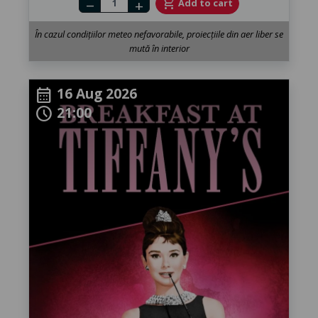
shopping_cart
Add to cart
remove
add
În cazul condițiilor meteo nefavorabile, proiecțiile din aer liber se
mută în interior
16 Aug 2026
calendar_month
21:00
schedule