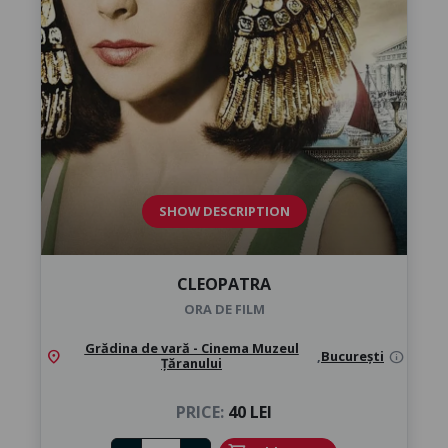
SHOW DESCRIPTION
CLEOPATRA
ORA DE FILM
Grădina de vară - Cinema Muzeul
location_on
,
București
info
Țăranului
PRICE:
40 LEI
Number of tickets