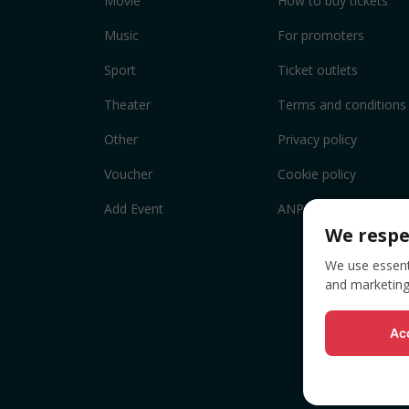
Movie
How to buy tickets
Music
For promoters
Sport
Ticket outlets
Theater
Terms and conditions
Other
Privacy policy
Voucher
Cookie policy
Add Event
ANPC
We respe
We use essenti
and marketing
Acc