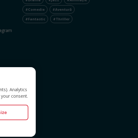
#Comedie
#Aventură
#Fantastic
#Thriller
tagram
nts). Analytics
 your consent.
ize