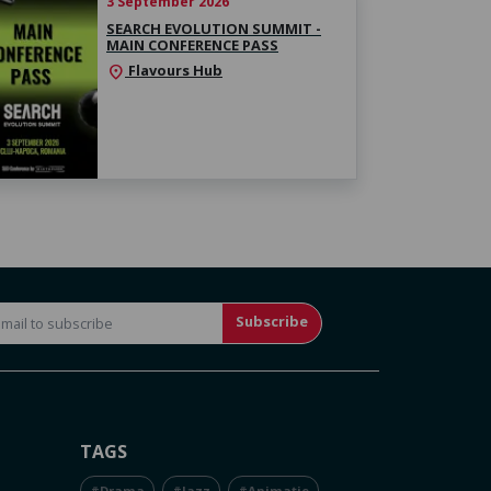
3 September 2026
SEARCH EVOLUTION SUMMIT -
MAIN CONFERENCE PASS
Flavours Hub
location_on
Subscribe
TAGS
#Drama
#Jazz
#Animație