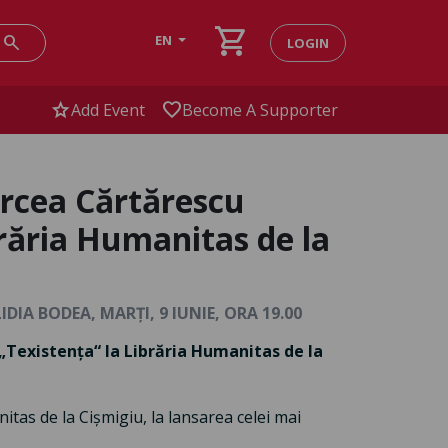
shopping_cart
search
EN
LOGIN
star
favorite
Add Event
Become A Supporter
ircea Cărtărescu
brăria Humanitas de la
IA BODEA, MARȚI, 9 IUNIE, ORA 19.00
„Texistența“ la Librăria Humanitas de la
nitas de la Cișmigiu, la lansarea celei mai