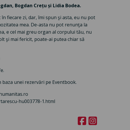
Bogdan, Bogdan Crețu și Lidia Bodea.
 în fiecare zi, dar, îmi spun şi asta, eu nu pot
ruozitatea mea. De-asta nu pot renunţa la
ea, e cel mai greu organ al corpului tău, nu
lt şi mai fericit, poate-ai putea chiar să
u
e.
, în baza unei rezervări pe Eventbook.
ibhumanitas.ro
artarescu-hu003778-1.html