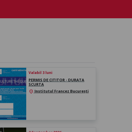
Valabil 3 luni
PERMIS DE CITITOR - DURATA
SCURTA
Institutul Francez București
location_on