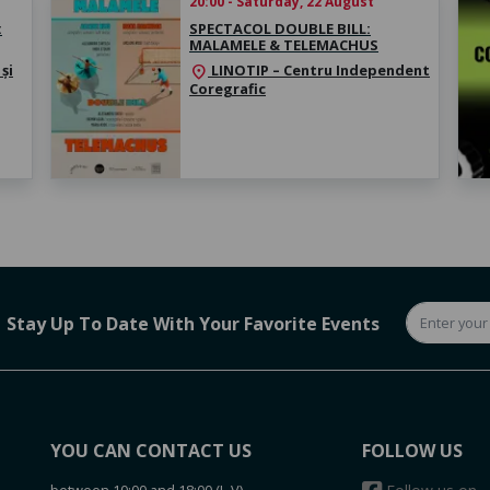
20:00 - Saturday, 22 August
:
SPECTACOL DOUBLE BILL:
MALAMELE & TELEMACHUS
și
LINOTIP – Centru Independent
location_on
Coregrafic
Stay Up To Date With Your Favorite Events
YOU CAN CONTACT US
FOLLOW US
between 10:00 and 18:00 (L-V)