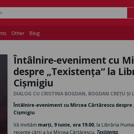
nts
Other
Blog
Întâlnire-eveniment cu M
despre „Texistența“ la Li
Cișmigiu
DIALOG CU CRISTINA BOGDAN, BOGDAN CREȚU ȘI LID
Întâlnire-eveniment cu Mircea Cărtărescu despre 
Cișmigiu
Vă invităm
marți, 9 iunie, ora 19.00
, la Librăria Huma
recente cărți a lui Mircea Cărtărescu,
Texistența
.