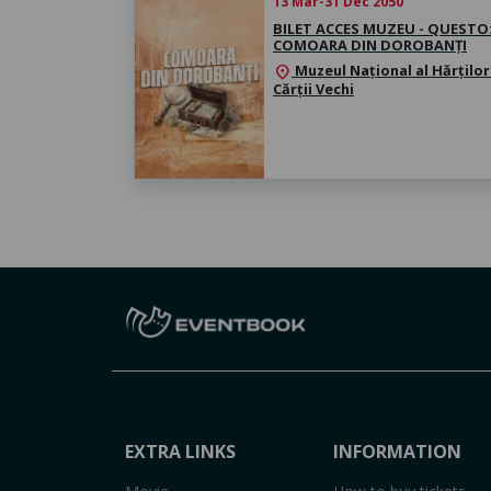
13 Mar-31 Dec 2050
BILET ACCES MUZEU - QUESTO
COMOARA DIN DOROBANȚI
Muzeul Național al Hărților 
location_on
Cărții Vechi
EXTRA LINKS
INFORMATION