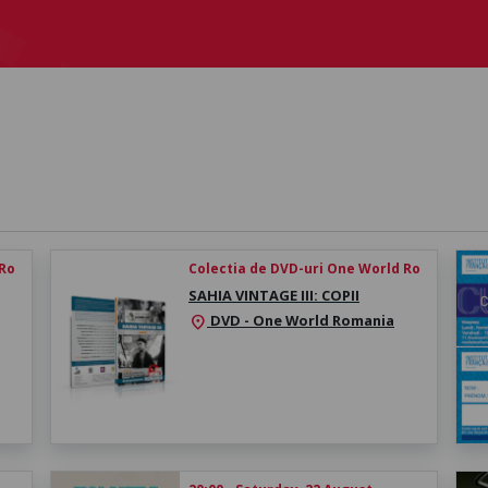
 Ro
Colectia de DVD-uri One World Ro
SAHIA VINTAGE III: COPII
DVD - One World Romania
location_on