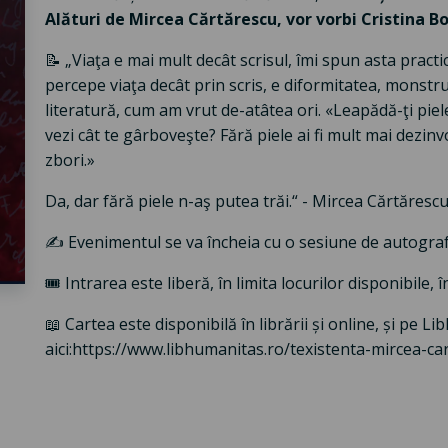
Alături de Mircea Cărtărescu, vor vorbi Cristina 
📝 „Viaţa e mai mult decât scrisul, îmi spun asta practic
percepe viaţa decât prin scris, e diformitatea, monst
literatură, cum am vrut de-atâtea ori. «Leapădă-ţi piel
vezi cât te gârboveşte? Fără piele ai fi mult mai dezinvo
zbori.»
Da, dar fără piele n-aş putea trăi.“ - Mircea Cărtăresc
✍️ Evenimentul se va încheia cu o sesiune de autograf
🎟️ Intrarea este liberă, în limita locurilor disponibile
📖 Cartea este disponibilă în librării și online, și pe L
aici:https://www.libhumanitas.ro/texistenta-mircea-c