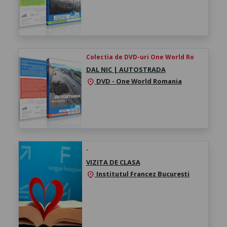
Colectia de DVD-uri One World Ro
DAL NIC | AUTOSTRADA
DVD - One World Romania
location_on
-
VIZITA DE CLASA
Institutul Francez București
location_on