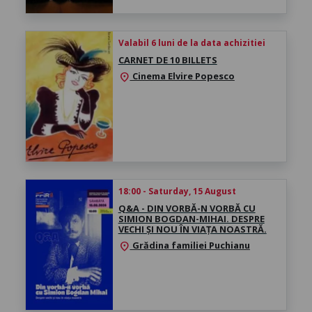
Valabil 6 luni de la data achizitiei
CARNET DE 10 BILLETS
Cinema Elvire Popesco
location_on
18:00 - Saturday, 15 August
Q&A - DIN VORBĂ-N VORBĂ CU
SIMION BOGDAN-MIHAI. DESPRE
VECHI ȘI NOU ÎN VIAȚA NOASTRĂ.
Grădina familiei Puchianu
location_on