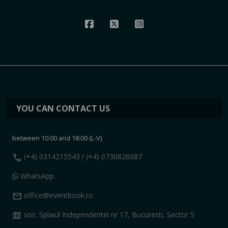
YOU CAN CONTACT US
between 10:00 and 18:00 (L-V)
call
(+4) 0314215543
/ (+4) 0730826087
WhatsApp
mail
office@eventbook.ro
map
sos. Splaiul Independentei nr 17, Bucuresti, Sector 5