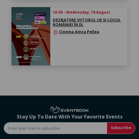
16:00 - Wednesday, 19 August
DEZBATERE VIITORUL UE ȘI LOCUL
ROMÂNIEI ÎN EL
Cinema Amza Pellea
location_on
Stay Up To Date With Your Favorite Events
Subscribe