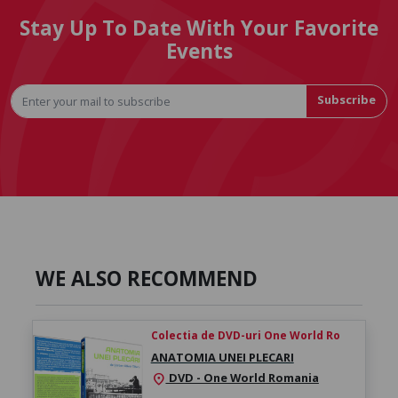
Stay Up To Date With Your Favorite
Events
Subscribe
WE ALSO RECOMMEND
Colectia de DVD-uri One World Ro
ANATOMIA UNEI PLECARI
DVD - One World Romania
location_on