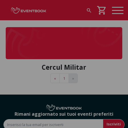
shopping_cart
search
Cercul Militar
«
1
»
Rimani aggiornato sui tuoi eventi preferiti
Iscriviti