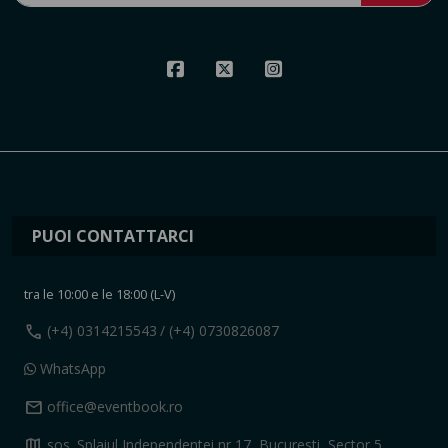
PUOI CONTATTARCI
tra le 10:00 e le 18:00 (L-V)
call
(+4) 0314215543
/ (+4) 0730826087
WhatsApp
mail
office@eventbook.ro
map
sos. Splaiul Independentei nr 17, Bucuresti, Sector 5