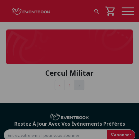
shopping_cart
search
Cercul Militar
«
1
»
Restez À Jour Avec Vos Événements Préférés
S'abonner