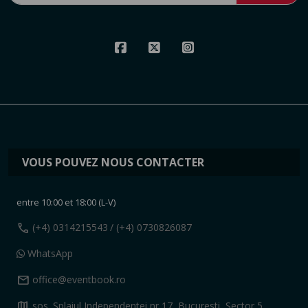
VOUS POUVEZ NOUS CONTACTER
entre 10:00 et 18:00 (L-V)
call
(+4) 0314215543
/ (+4) 0730826087
WhatsApp
mail
office@eventbook.ro
map
sos. Splaiul Independentei nr 17, Bucuresti, Sector 5