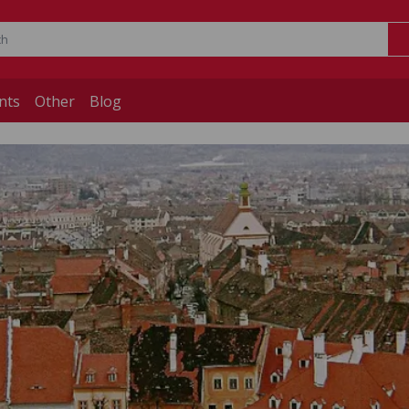
nts
Other
Blog