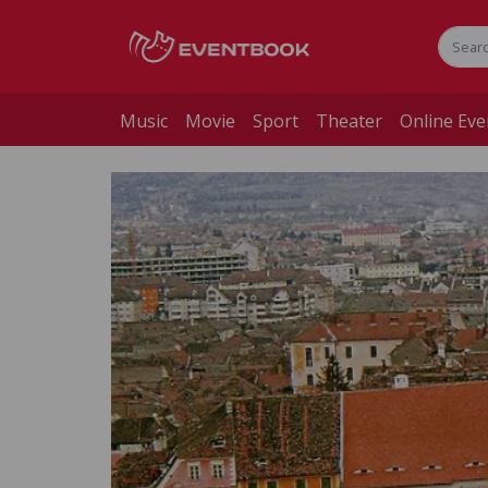
Music
Movie
Sport
Theater
Online Eve