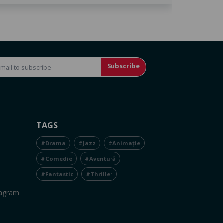
Subscribe
TAGS
#Drama
#Jazz
#Animație
#Comedie
#Aventură
#Fantastic
#Thriller
tagram