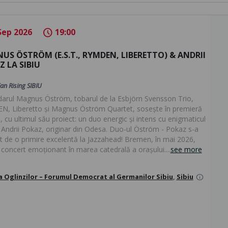
Sep 2026
19:00
schedule
US ÖSTRÖM (E.S.T., RYMDEN, LIBERETTO) & ANDRII
 LA SIBIU
Fan Rising SIBIU
arul Magnus Öström, tobarul de la Esbjörn Svensson Trio,
, Liberetto și Magnus Öström Quartet, sosește în premieră
u, cu ultimul său proiect: un duo energic și intens cu enigmaticul
t Andrii Pokaz, originar din Odesa. Duo-ul Öström - Pokaz s-a
t de o primire excelentă la Jazzahead! Bremen, în mai 2026,
 concert emoționant în marea catedrală a orașului....
see more
a Oglinzilor – Forumul Democrat al Germanilor Sibiu
,
Sibiu
info