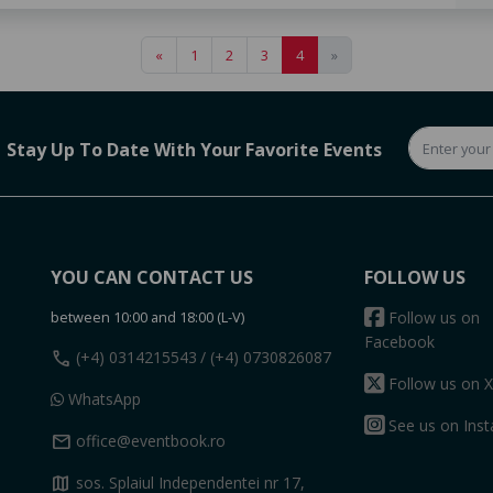
«
1
2
3
4
»
Stay Up To Date With Your Favorite Events
YOU CAN CONTACT US
FOLLOW US
between 10:00 and 18:00 (L-V)
Follow us on
Facebook
call
(+4) 0314215543
/ (+4) 0730826087
Follow us on X
WhatsApp
See us on Ins
mail
office@eventbook.ro
map
sos. Splaiul Independentei nr 17,