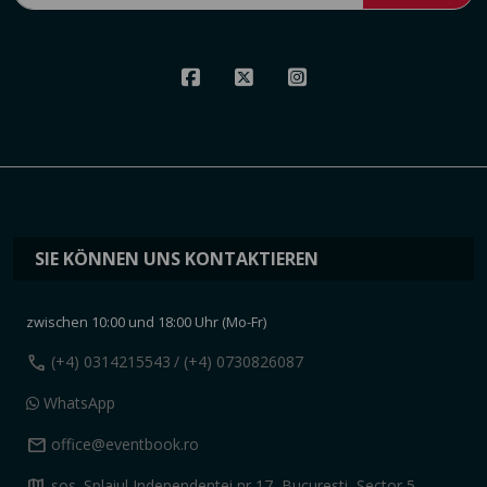
SIE KÖNNEN UNS KONTAKTIEREN
zwischen 10:00 und 18:00 Uhr (Mo-Fr)
call
(+4) 0314215543
/ (+4) 0730826087
WhatsApp
mail
office@eventbook.ro
map
sos. Splaiul Independentei nr 17, Bucuresti, Sector 5