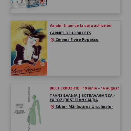
Valabil 6 luni de la data achizitiei
CARNET DE 10 BILLETS
Cinema Elvire Popesco
location_on
BILET EXPOZIȚIE | 19 iunie – 16 august 2026
TRANSILVANIA | EXTRAVAGANZA -
EXPOZIȚIE ȘTEFAN CÂLȚIA
Sibiu - Mănăstirea Ursulinelor
location_on