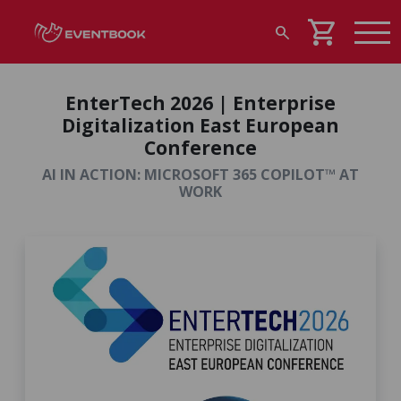
shopping_cart
search
EnterTech 2026 | Enterprise
Digitalization East European
Conference
AI IN ACTION: MICROSOFT 365 COPILOT™ AT
WORK