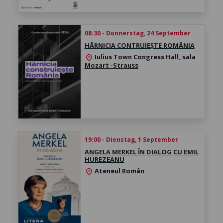
08:30 - Donnerstag, 24 September
HĂRNICIA CONTRUIEȘTE ROMÂNIA
Iulius Town Congress Hall, sala
location_on
Mozart -Strauss
19:00 - Dienstag, 1 September
ANGELA MERKEL ÎN DIALOG CU EMIL
HUREZEANU
Ateneul Român
location_on