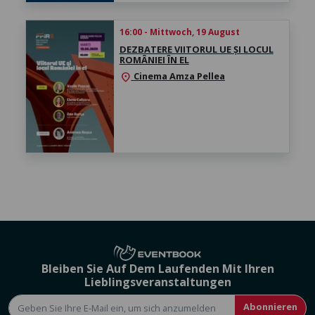
16:00 - Mittwoch, 19 August
DEZBATERE VIITORUL UE ȘI LOCUL
ROMÂNIEI ÎN EL
Cinema Amza Pellea
location_on
Bleiben Sie Auf Dem Laufenden Mit Ihren
Lieblingsveranstaltungen
Abonnieren