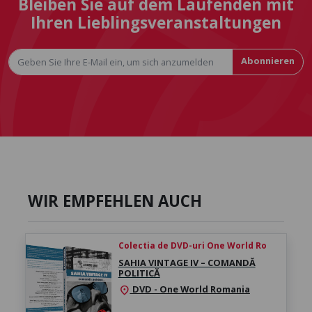
Bleiben Sie auf dem Laufenden mit
Ihren Lieblingsveranstaltungen
Abonnieren
WIR EMPFEHLEN AUCH
Colectia de DVD-uri One World Ro
SAHIA VINTAGE IV – COMANDĂ
POLITICĂ
DVD - One World Romania
location_on