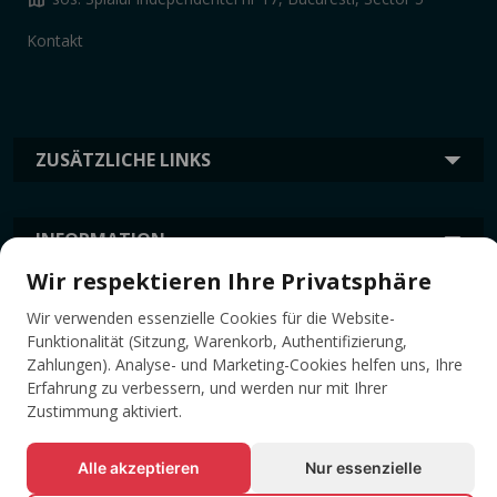
Kontakt
ZUSÄTZLICHE LINKS
INFORMATION
Wir respektieren Ihre Privatsphäre
TAGS
Wir verwenden essenzielle Cookies für die Website-
Funktionalität (Sitzung, Warenkorb, Authentifizierung,
Zahlungen). Analyse- und Marketing-Cookies helfen uns, Ihre
Erfahrung zu verbessern, und werden nur mit Ihrer
Zustimmung aktiviert.
Alle akzeptieren
Nur essenzielle