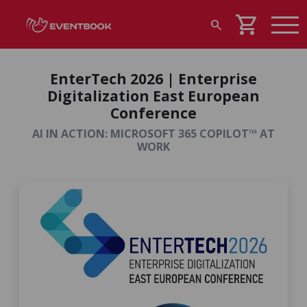
shopping_cart
search
EnterTech 2026 | Enterprise
Digitalization East European
Conference
AI IN ACTION: MICROSOFT 365 COPILOT™ AT
WORK