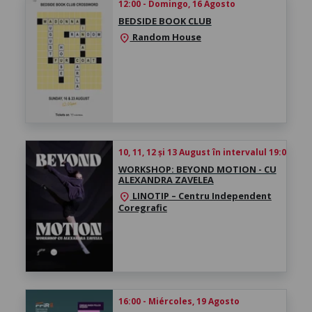
12:00 - Domingo, 16 Agosto
BEDSIDE BOOK CLUB
Random House
location_on
10, 11, 12 și 13 August în intervalul 19:00 - 
WORKSHOP: BEYOND MOTION - CU
ALEXANDRA ZAVELEA
LINOTIP – Centru Independent
location_on
Coregrafic
16:00 - Miércoles, 19 Agosto