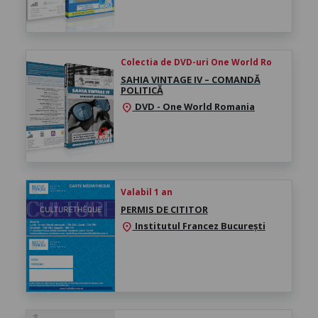
Colectia de DVD-uri One World Ro
SAHIA VINTAGE IV – COMANDĂ
POLITICĂ
DVD - One World Romania
location_on
Valabil 1 an
PERMIS DE CITITOR
Institutul Francez București
location_on