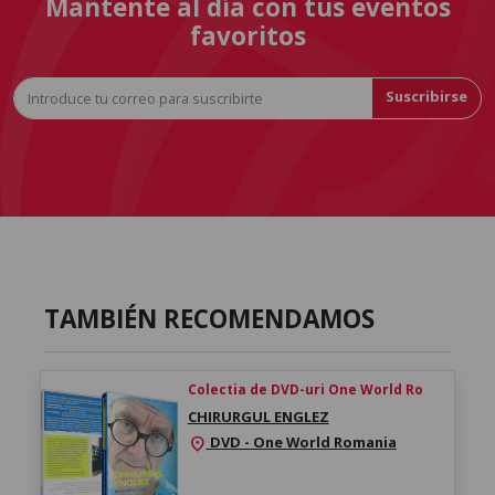
Mantente al día con tus eventos
favoritos
Suscribirse
TAMBIÉN RECOMENDAMOS
Colectia de DVD-uri One World Ro
CHIRURGUL ENGLEZ
DVD - One World Romania
location_on