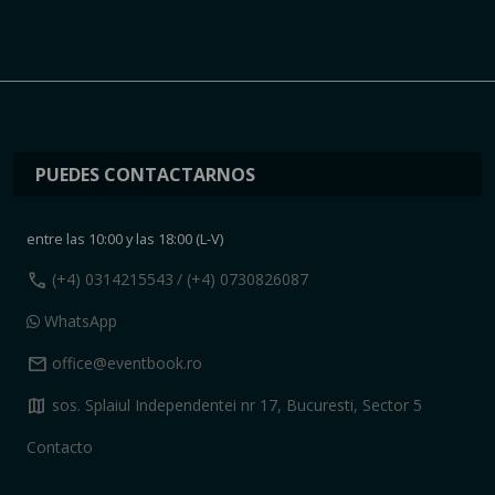
PUEDES CONTACTARNOS
entre las 10:00 y las 18:00 (L-V)
call
(+4) 0314215543
/ (+4) 0730826087
WhatsApp
mail
office@eventbook.ro
map
sos. Splaiul Independentei nr 17, Bucuresti, Sector 5
Contacto