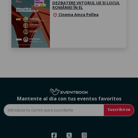
DEZBATERE VIITORUL UE ȘI LOCUL
ROMÂNIEI ÎN EL
Cinema Amza Pellea
location_on
Mantente al día con tus eventos favoritos
Suscribirse