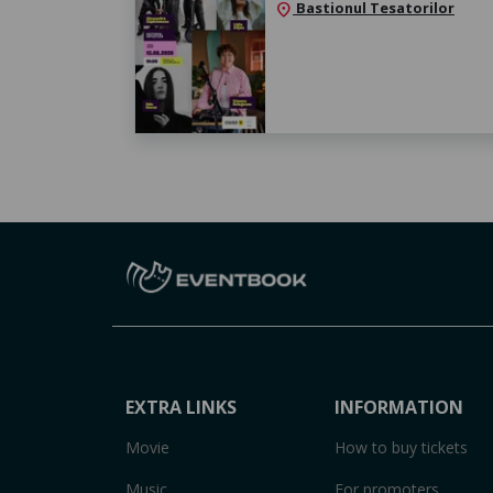
Bastionul Tesatorilor
location_on
EXTRA LINKS
INFORMATION
Movie
How to buy tickets
Music
For promoters