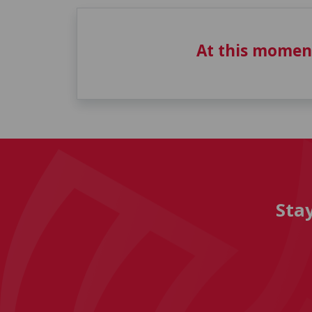
At this momen
Sta