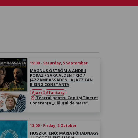
19:00 - Saturday, 5 September
MAGNUS ÖSTRÖM & ANDRII
POKAZ / SARA ALDEN TRIO /
JAZZAMBASSADEN LA JAZZ FAN
RISING CONSTANȚA
#jazz
#fantasy
Teatrul pentru Copii şi Tineret
location_on
Constanţa „Căluţul de mare“
18:00 - Friday, 2 October
HUSZKA JENŐ: MÁRIA FŐHADNAGY
| LOCOTENENT MARIA