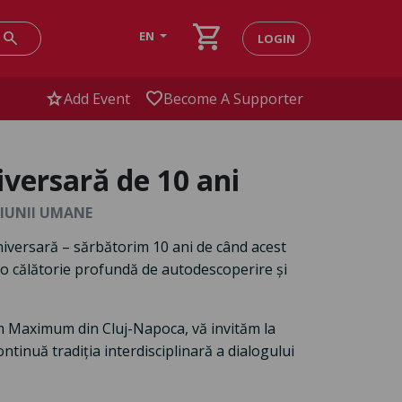
shopping_cart
search
EN
LOGIN
star
favorite
Add Event
Become A Supporter
niversară de 10 ani
XIUNII UMANE
 aniversară – sărbătorim 10 ani de când acest
-o călătorie profundă de autodescoperire și
um Maximum din Cluj-Napoca, vă invităm la
ntinuă tradiția interdisciplinară a dialogului