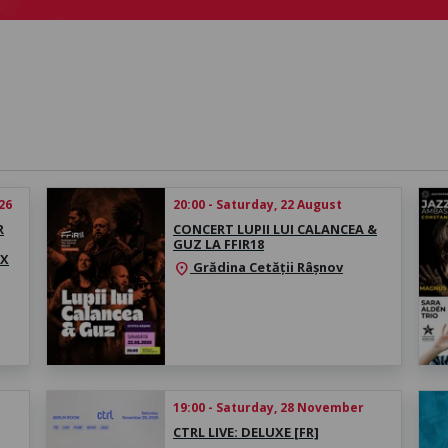
26
20:00 - Saturday, 22 August
R
CONCERT LUPII LUI CALANCEA &
GUZ LA FFIR18
EX
Grădina Cetății Râșnov
location_on
19:00 - Saturday, 28 November
CTRL LIVE: DELUXE [FR]