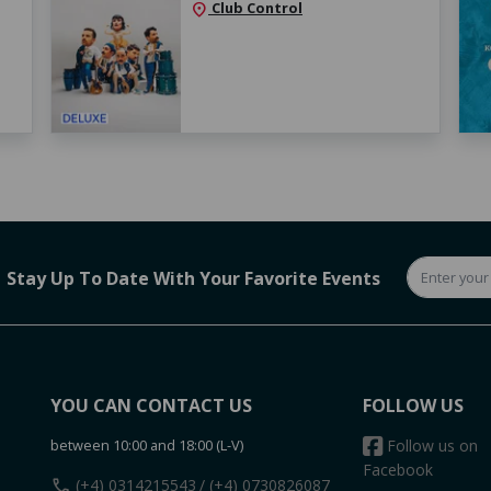
Club Control
location_on
Stay Up To Date With Your Favorite Events
YOU CAN CONTACT US
FOLLOW US
between 10:00 and 18:00 (L-V)
Follow us on
Facebook
call
(+4) 0314215543
/ (+4) 0730826087