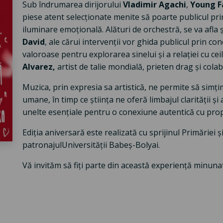
Sub îndrumarea dirijorului
Vladimir Agachi
,
Young F
piese atent selecționate menite să poarte publicul prin
iluminare emoțională. Alături de orchestră, se va afla și
David
, ale cărui intervenții vor ghida publicul prin co
valoroase pentru explorarea sinelui și a relației cu ceila
Alvarez,
artist de talie mondială, prieten drag și cola
Muzica, prin expresia sa artistică, ne permite să simțim
umane, în timp ce știința ne oferă limbajul clarității ș
unelte esențiale pentru o conexiune autentică cu pro
Ediția aniversară este realizată cu sprijinul Primăriei 
patronajul
Universității Babeș-Bolyai.
Vă invităm să fiți parte din această experiență minuna