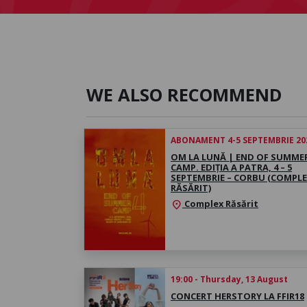
WE ALSO RECOMMEND
ABONAMENT 4-5 SEPTEMBRIE 20
OM LA LUNĂ | END OF SUMME
CAMP. EDIȚIA A PATRA, 4 – 5
SEPTEMBRIE – CORBU (COMPL
RĂSĂRIT)
Complex Răsărit
location_on
19:00 - Thursday, 13 August
CONCERT HERSTORY LA FFIR18