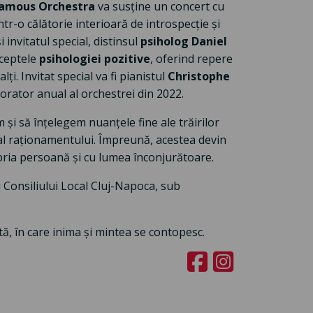
amous Orchestra
va susține un concert cu
tr-o călătorie interioară de introspecție și
 invitatul special, distinsul
psiholog Daniel
nceptele
psihologiei pozitive
, oferind repere
lți. Invitat special va fi pianistul
Christophe
borator anual al orchestrei din 2022.
 și să înțelegem nuanțele fine ale trăirilor
i al raționamentului. Împreună, acestea devin
pria persoană și cu lumea înconjurătoare.
și Consiliului Local Cluj-Napoca, sub
tă, în care inima și mintea se contopesc.