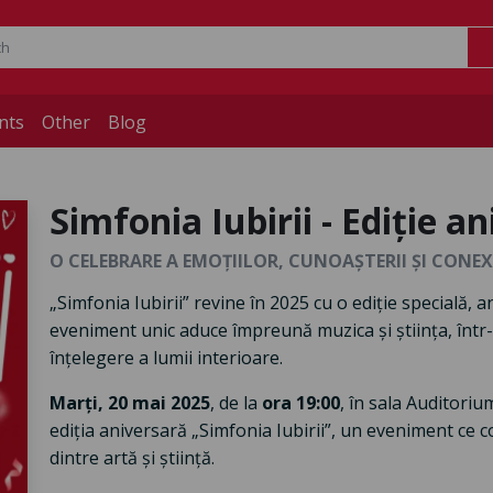
nts
Other
Blog
Simfonia Iubirii - Ediție a
O CELEBRARE A EMOȚIILOR, CUNOAȘTERII ȘI CONE
„Simfonia Iubirii” revine în 2025 cu o ediție specială,
eveniment unic aduce împreună muzica și știința, într
înțelegere a lumii interioare.
Marți, 20 mai 2025
, de la
ora 19:00
, în sala Auditori
ediția aniversară „Simfonia Iubirii”, un eveniment ce co
dintre artă și știință.