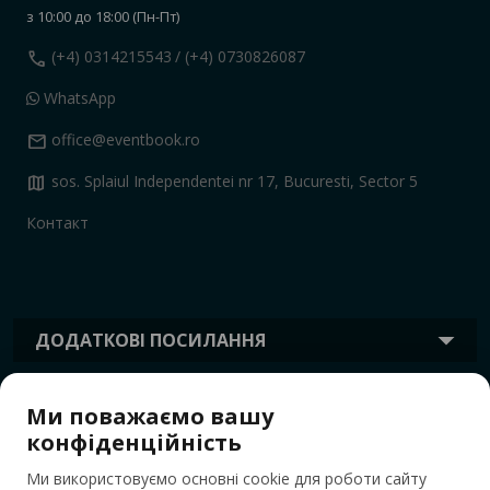
з 10:00 до 18:00 (Пн-Пт)
call
(+4) 0314215543
/ (+4) 0730826087
WhatsApp
mail
office@eventbook.ro
map
sos. Splaiul Independentei nr 17, Bucuresti, Sector 5
Контакт
ДОДАТКОВІ ПОСИЛАННЯ
Ми поважаємо вашу
ІНФОРМАЦІЯ
конфіденційність
Ми використовуємо основні cookie для роботи сайту