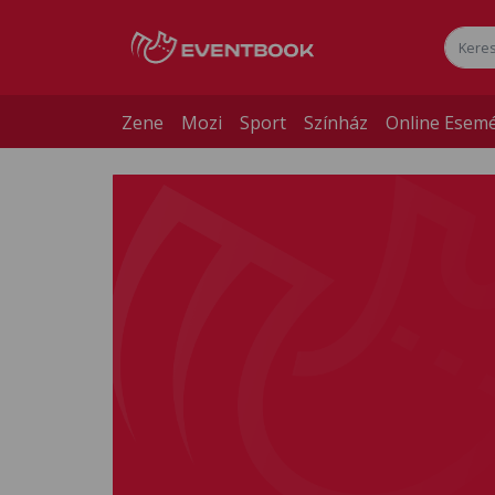
Zene
Mozi
Sport
Színház
Online Esem