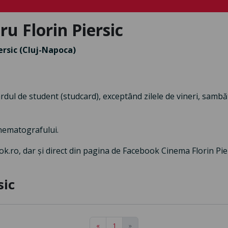
u Florin Piersic
ersic (Cluj-Napoca)
 cardul de student (studcard), exceptând zilele de vineri, samb
inematografului.
k.ro, dar și direct din pagina de Facebook Cinema Florin Pier
sic
«
1
»