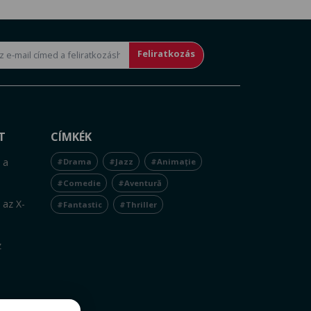
Feliratkozás
T
CÍMKÉK
 a
#Drama
#Jazz
#Animație
#Comedie
#Aventură
 az X-
#Fantastic
#Thriller
z