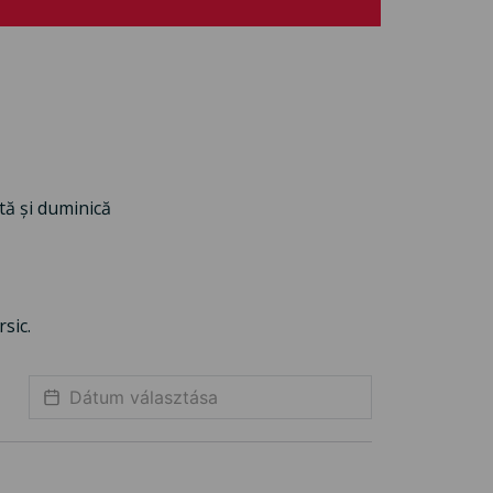
ătă și duminică
sic.