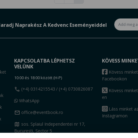
aradj Naprakész A Kedvenc Eseményeiddel
KAPCSOLATBA LÉPHETSZ
KÖVESS MINKE
VELÜNK
ket
Kövess minket
10:00 és 18:00 között (H-P)
Facebookon
call
(+4) 0314215543
/ (+4) 0730826087
Kövess minket
ok
en
WhatsApp
k
Láss minket a
mail
office@eventbook.ro
Instagramon
k
map
sos. Splaiul Independentei nr 17,
Bucuresti, Sector 5