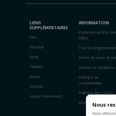
LIENS
INFORMATION
SUPPLÉMENTAIRES
Comment acheter de
Film
billets
Musique
Pour les organisateur
Sport
Points de vente de bill
Théâtre
Termes et conditions
Autres
Politique de
confidentialité
Voucher
Politique des cookies
Ajouter Événement
ANPC
Nous res
Nous utilisons