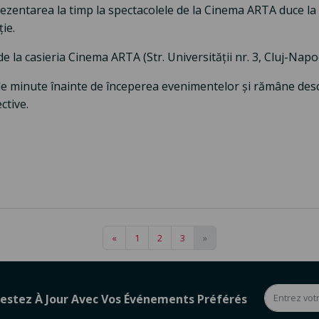
rezentarea la timp la spectacolele de la Cinema ARTA duce la 
ie.
i de la casieria Cinema ARTA (Str. Universității nr. 3, Cluj-Napo
de minute înainte de începerea evenimentelor și rămâne des
ctive.
«
1
2
3
»
estez À Jour Avec Vos Événements Préférés