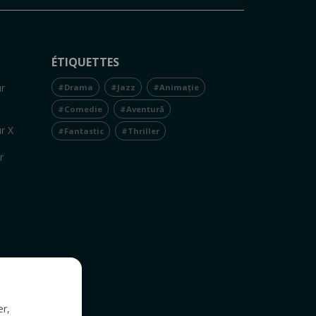
ÉTIQUETTES
r
#Drama
#Jazz
#Animație
#Comedie
#Aventură
r X
#Fantastic
#Thriller
r
er,