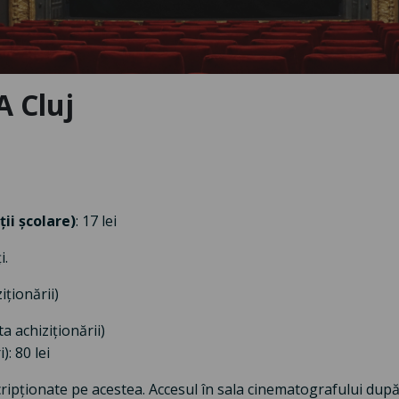
 Cluj
ții școlare)
: 17 lei
i.
iționării)
ta achiziționării)
): 80 lei
nscripționate pe acestea. Accesul în sala cinematografului du