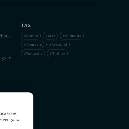
TAG
cebook
#Drama
#Jazz
#Animație
#Comedie
#Aventură
#Fantastic
#Thriller
tagram
ticazione,
a e vengono