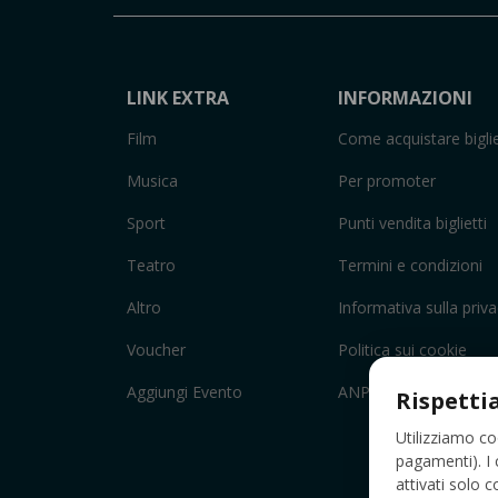
LINK EXTRA
INFORMAZIONI
Film
Come acquistare biglie
Musica
Per promoter
Sport
Punti vendita biglietti
Teatro
Termini e condizioni
Altro
Informativa sulla priv
Voucher
Politica sui cookie
Aggiungi Evento
ANPC
Rispetti
Utilizziamo co
pagamenti). I 
attivati solo 