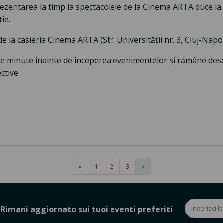
rezentarea la timp la spectacolele de la Cinema ARTA duce la 
ie.
i de la casieria Cinema ARTA (Str. Universității nr. 3, Cluj-Napo
de minute înainte de începerea evenimentelor și rămâne des
ctive.
«
1
2
3
»
Rimani aggiornato sui tuoi eventi preferiti