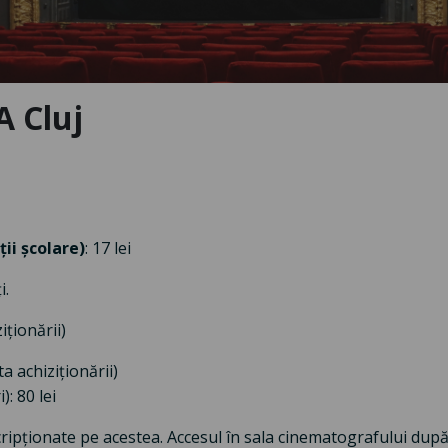
 Cluj
ții școlare)
: 17 lei
i.
iționării)
ta achiziționării)
): 80 lei
nscripționate pe acestea. Accesul în sala cinematografului du