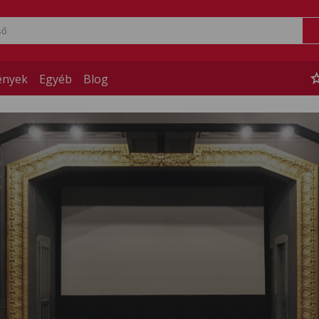
st
ények
Egyéb
Blog