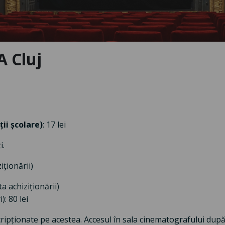
 Cluj
ții școlare)
: 17 lei
i.
iționării)
ta achiziționării)
): 80 lei
nscripționate pe acestea. Accesul în sala cinematografului du