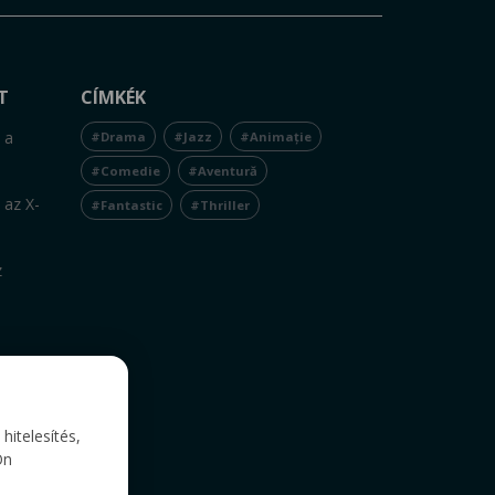
T
CÍMKÉK
 a
#Drama
#Jazz
#Animație
#Comedie
#Aventură
 az X-
#Fantastic
#Thriller
z
itelesítés,
Ön