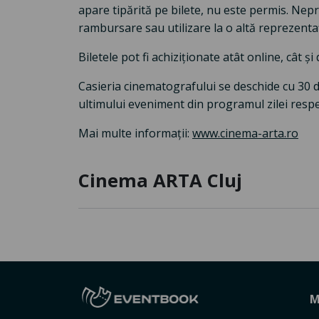
apare tipărită pe bilete, nu este permis. Nep
rambursare sau utilizare la o altă reprezentaț
Biletele pot fi achiziționate atât online, cât ș
Casieria cinematografului se deschide cu 30 
ultimului eveniment din programul zilei respe
Mai multe informații:
www.cinema-arta.ro
Cinema ARTA Cluj
M