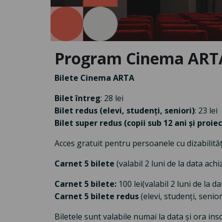
Program Cinema ARTA
Bilete Cinema ARTA
Bilet întreg
: 28 lei
Bilet redus (elevi, studenți, seniori)
: 23 lei
Bilet super redus (copii sub 12 ani și proiec
Acces gratuit pentru persoanele cu dizabilităț
Carnet 5 bilete
(valabil 2 luni de la data achiz
Carnet 5 bilete:
100 lei
(valabil 2 luni de la da
Carnet 5 bilete redus
(elevi, studenți, seniori
Biletele sunt valabile numai la data și ora i