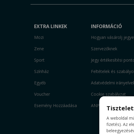
EXTRA LINKEK
INFORMÁCIÓ
Mozi
Hogyan vásárolj jegye
Zene
Szervezőknek
Sport
Jegy értékesítési pont
Színház
Feltételek és szabályo
Egyéb
Adatvédelmi irányelve
Voucher
Cookie szabályzat
Esemény Hozzáadása
ANPC
Tisztele
A weboldal mű
fizetés). Az e
beleegyezéséve