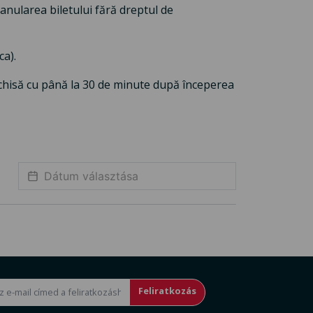
anularea biletului fără dreptul de
ca).
chisă cu până la 30 de minute după începerea
Feliratkozás