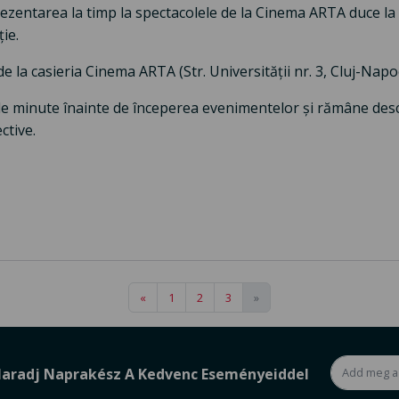
rezentarea la timp la spectacolele de la Cinema ARTA duce la 
ie.
i de la casieria Cinema ARTA (Str. Universității nr. 3, Cluj-Napo
de minute înainte de începerea evenimentelor și rămâne des
ctive.
«
1
2
3
»
aradj Naprakész A Kedvenc Eseményeiddel