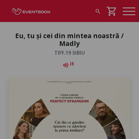
shopping_cart
search
Eu, tu și cei din mintea noastră /
Madly
TIFF.19 SIBIU
it
volume_up