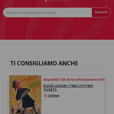
Iscriviti
TI CONSIGLIAMO ANCHE
disponibil 72h de la achiziționarea biletului
DOUĂ LOZURI / TWO LOTTERY
TICKETS
Online
location_on