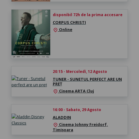
disponibil 72h de la prima accesare
CORPUS CHRISTI
Online
location_on
20:15 - Mercoledì, 12 Agosto
TUNER - SUNETUL PERFECT ARE UN
PREȚ
Cinema ARTA Cluj
location_on
16:00 - Sabato, 29 Agosto
ALADDIN
Cinema Johnny Freidorf,
location_on
Timișoara