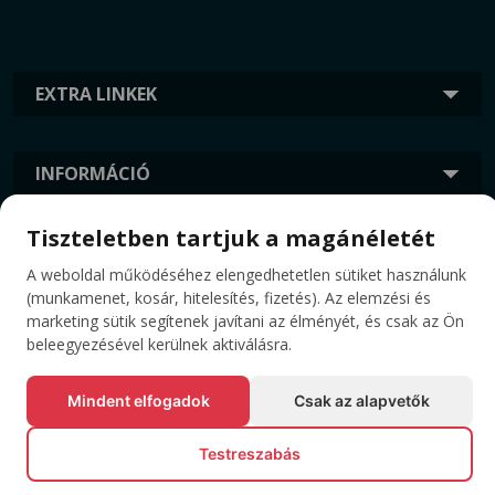
EXTRA LINKEK
INFORMÁCIÓ
Tiszteletben tartjuk a magánéletét
CÍMKÉK
A weboldal működéséhez elengedhetetlen sütiket használunk
(munkamenet, kosár, hitelesítés, fizetés). Az elemzési és
marketing sütik segítenek javítani az élményét, és csak az Ön
beleegyezésével kerülnek aktiválásra.
Mindent elfogadok
Csak az alapvetők
Testreszabás
© Minden jog fenntartva EVENTBOOK SRL.