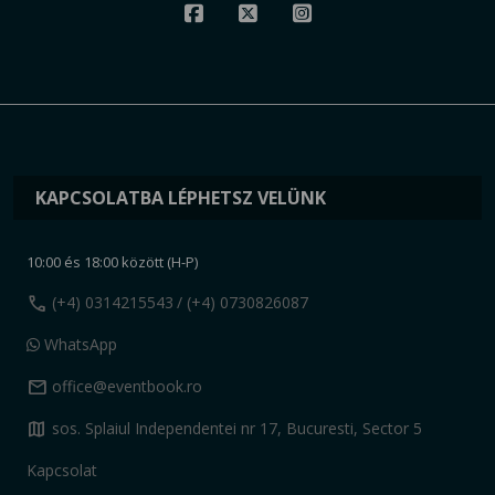
KAPCSOLATBA LÉPHETSZ VELÜNK
10:00 és 18:00 között (H-P)
call
(+4) 0314215543
/ (+4) 0730826087
WhatsApp
mail
office@eventbook.ro
map
sos. Splaiul Independentei nr 17, Bucuresti, Sector 5
Kapcsolat