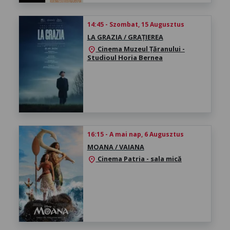
14:45 - Szombat, 15 Augusztus
LA GRAZIA / GRAȚIEREA
Cinema Muzeul Țăranului -
location_on
Studioul Horia Bernea
16:15 - A mai nap, 6 Augusztus
MOANA / VAIANA
Cinema Patria - sala mică
location_on