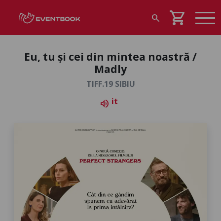
shopping_cart
search
Eu, tu și cei din mintea noastră /
Madly
TIFF.19 SIBIU
it
volume_up