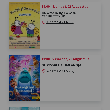
11:00 - Szombat, 22 Augusztus
BOGYÓ ÉS BABÓCA 6. -
CSENGETTYŰK
Cinema ARTA Cluj
location_on
11:00 - Vasárnap, 23 Augusztus
DUZZOGI HAL KALANDJAI
Cinema ARTA Cluj
location_on