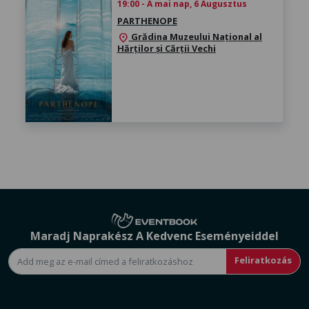
19:00 - A mai nap, 6 Augusztus
PARTHENOPE
Grădina Muzeului Național al
location_on
Hărților și Cărții Vechi
Maradj Naprakész A Kedvenc Eseményeiddel
Feliratkozás