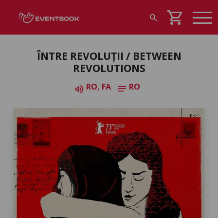
shopping_cart
search
ÎNTRE REVOLUȚII / BETWEEN
REVOLUTIONS
RO, FA
RO
volume_up
notes