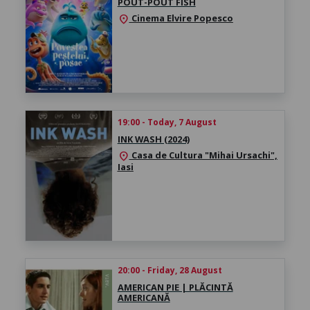
POUT-POUT FISH
Cinema Elvire Popesco
location_on
19:00 - Today, 7 August
INK WASH (2024)
Casa de Cultura "Mihai Ursachi",
location_on
Iasi
20:00 - Friday, 28 August
AMERICAN PIE | PLĂCINTĂ
AMERICANĂ