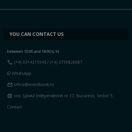
YOU CAN CONTACT US
between 10:00 and 18:00 (L-V)
call
(+4) 0314215543
/ (+4) 0730826087
WhatsApp
mail
office@eventbook.ro
map
sos. Splaiul Independentei nr 17, Bucuresti, Sector 5
Contact