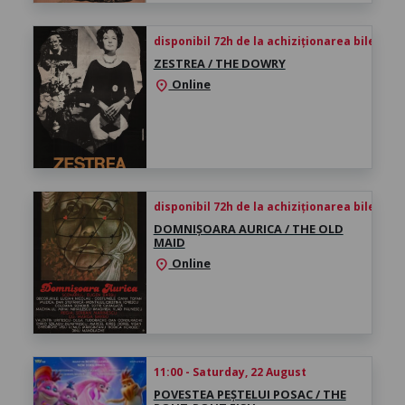
disponibil 72h de la achiziționarea biletului
ZESTREA / THE DOWRY
Online
location_on
disponibil 72h de la achiziționarea biletului
DOMNIȘOARA AURICA / THE OLD
MAID
Online
location_on
11:00 - Saturday, 22 August
POVESTEA PEȘTELUI POSAC / THE