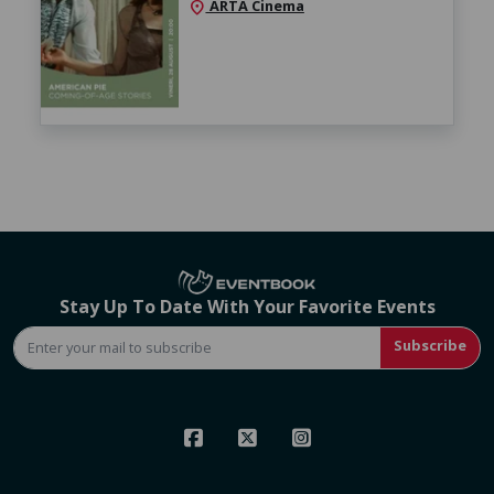
ARTA Cinema
location_on
Stay Up To Date With Your Favorite Events
Subscribe