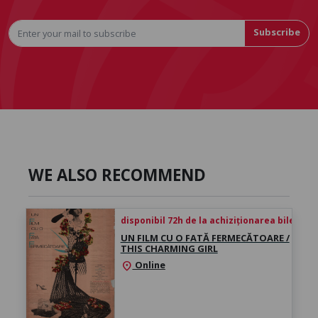
Subscribe
WE ALSO RECOMMEND
disponibil 72h de la achiziționarea biletului
UN FILM CU O FATĂ FERMECĂTOARE /
THIS CHARMING GIRL
Online
location_on