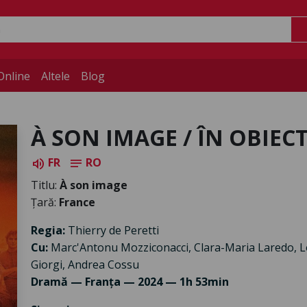
Online
Altele
Blog
À SON IMAGE / ÎN OBIECT
FR
RO
volume_up
notes
Titlu:
À son image
Țară:
France
Regia:
Thierry de Peretti
Cu:
Marc'Antonu Mozziconacci, Clara-Maria Laredo, Lo
Giorgi, Andrea Cossu
Dramă — Franța — 2024 — 1h 53min