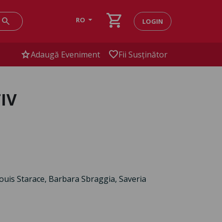
shopping_cart
search
RO
LOGIN
star
favorite
Adaugă Eveniment
Fii Susținător
IV
uis Starace, Barbara Sbraggia, Saveria