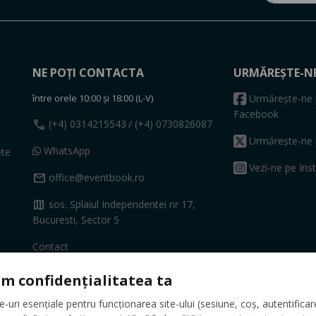
NE POȚI CONTACTA
URMĂREȘTE-N
între orele 10:00 și 18:00 (L-V)
Urmărește-ne 
Facebook
call
(+4) 0314215543
/ (+4) 0730826087
Urmărește-ne 
WhatsApp
ete
Vezi-ne pe Ins
mail
office@eventbook.ro
map
sos. Splaiul Independentei nr 17,
Bucuresti, Sector 5
Contact
m confidențialitatea ta
uri esențiale pentru funcționarea site-ului (sesiune, coș, autentificare,