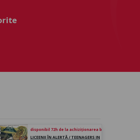
orite
disponibil 72h de la achiziționarea biletului
LICEENII ÎN ALERTĂ / TEENAGERS IN