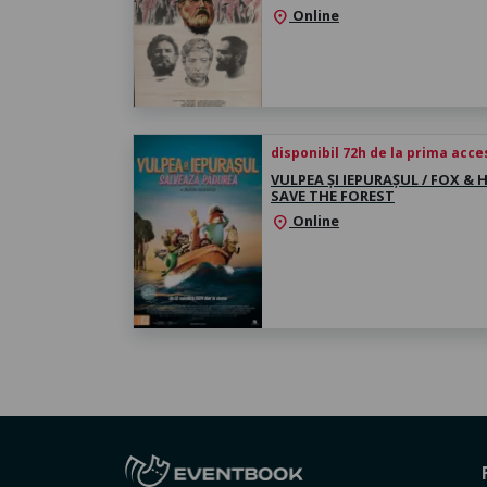
Online
location_on
disponibil 72h de la prima acc
VULPEA ȘI IEPURAȘUL / FOX & 
SAVE THE FOREST
Online
location_on