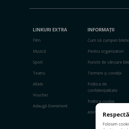
LINKURI EXTRA
INFORMAȚII
Film
Cum să cumperi bilete
Muzică
Pentru organizatori
Sport
Puncte de vânzare bil
Teatru
Termeni și condiții
Altele
Politica de
confidențialitate
Voucher
Politica cookie
Adaugă Eveniment
ANPC
Respectă
Folosim cookie-