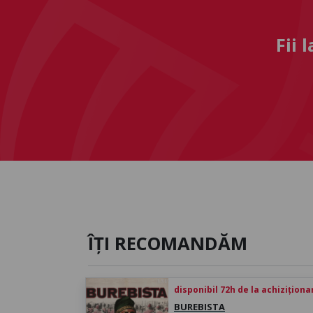
Fii 
ÎȚI RECOMANDĂM
disponibil 72h de la achiziționa
BUREBISTA