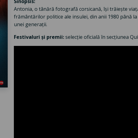
Sinopsis:
Antonia, o tânără fotografă corsicană, își trăiește viața
frământărilor politice ale insulei, din anii 1980 până l
unei generații.
Festivaluri și premii:
selecție oficială în secțiunea Q