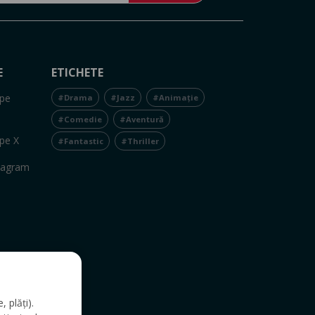
E
ETICHETE
pe
#Drama
#Jazz
#Animație
#Comedie
#Aventură
pe X
#Fantastic
#Thriller
tagram
 plăți).