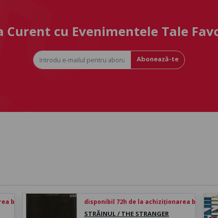
la Curent cu Evenimentele Tale Fav
Abonează-te
rea biletului
disponibil 72h de la achiziționarea biletului
STRĂINUL / THE STRANGER