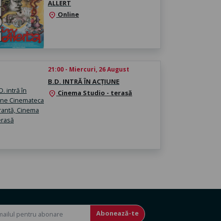
ALLERT
Online
location_on
21:00 - Miercuri, 26 August
B.D. INTRĂ ÎN ACȚIUNE
Cinema Studio - terasă
location_on
Abonează-te