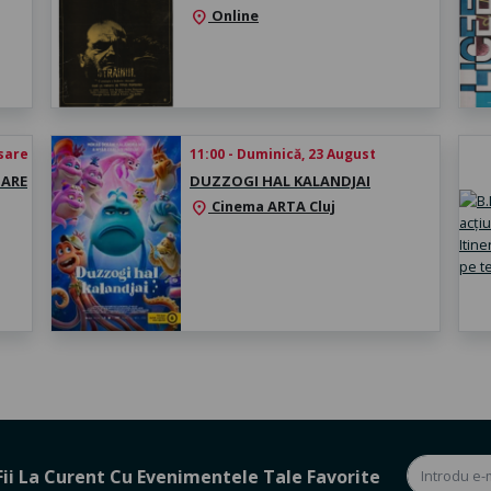
Online
location_on
esare
11:00 - Duminică, 23 August
HARE
DUZZOGI HAL KALANDJAI
Cinema ARTA Cluj
location_on
Fii La Curent Cu Evenimentele Tale Favorite