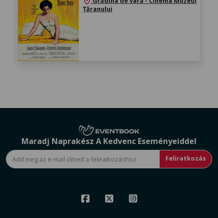
Grădina de vară - Cinema Muzeul
location_on
Țăranului
Maradj Naprakész A Kedvenc Eseményeiddel
Feliratkozás