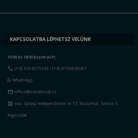
KAPCSOLATBA LÉPHETSZ VELÜNK
10:00 és 18:00 között (H-P)
call
(+4) 0314215543
/ (+4) 0730826087
WhatsApp
mail
office@eventbook.ro
map
sos. Splaiul Independentei nr 17, Bucuresti, Sector 5
Kapcsolat