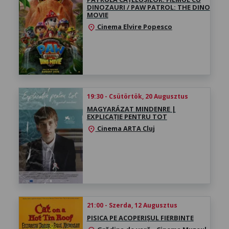
DINOZAURI / PAW PATROL: THE DINO
MOVIE
Cinema Elvire Popesco
location_on
19:30 - Csütörtök, 20 Augusztus
MAGYARÁZAT MINDENRE |
EXPLICAȚIE PENTRU TOT
Cinema ARTA Cluj
location_on
21:00 - Szerda, 12 Augusztus
PISICA PE ACOPERIȘUL FIERBINTE