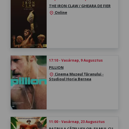
THE IRON CLAW / GHEARA DE FIER
Online
location_on
17:10 - Vasárnap, 9 Augusztus
PILLION
Cinema Muzeul Țăranului -
location_on
Studioul Horia Bernea
11:00 - Vasárnap, 23 Augusztus
PATRULA CĂȚELUȘILOR: FILMUL CU