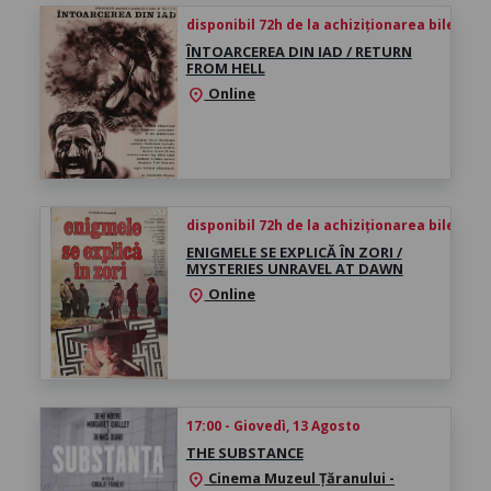
disponibil 72h de la achiziționarea biletului
ÎNTOARCEREA DIN IAD / RETURN
FROM HELL
Online
location_on
disponibil 72h de la achiziționarea biletului
ENIGMELE SE EXPLICĂ ÎN ZORI /
MYSTERIES UNRAVEL AT DAWN
Online
location_on
17:00 - Giovedì, 13 Agosto
THE SUBSTANCE
Cinema Muzeul Țăranului -
location_on