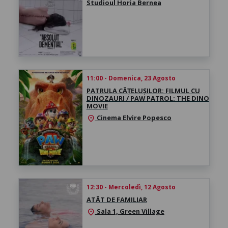
Studioul Horia Bernea
11:00 - Domenica, 23 Agosto
PATRULA CĂȚELUȘILOR: FILMUL CU
DINOZAURI / PAW PATROL: THE DINO
MOVIE
Cinema Elvire Popesco
location_on
12:30 - Mercoledì, 12 Agosto
ATÂT DE FAMILIAR
Sala 1, Green Village
location_on