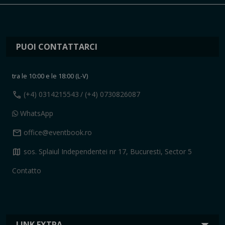
PUOI CONTATTARCI
tra le 10:00 e le 18:00 (L-V)
call
(+4) 0314215543
/ (+4) 0730826087
WhatsApp
mail
office@eventbook.ro
map
sos. Splaiul Independentei nr 17, Bucuresti, Sector 5
Contatto
LINK EXTRA