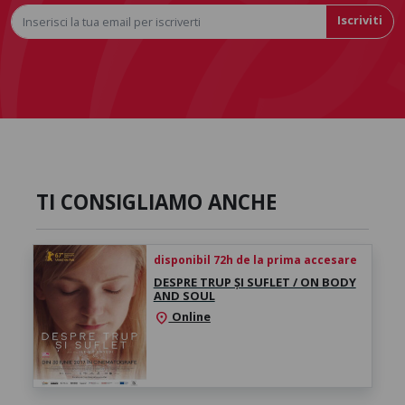
Iscriviti
TI CONSIGLIAMO ANCHE
disponibil 72h de la prima accesare
DESPRE TRUP ȘI SUFLET / ON BODY
AND SOUL
Online
location_on