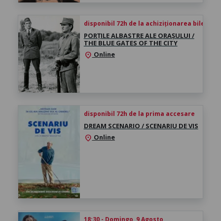
disponibil 72h de la achiziționarea biletului
PORȚILE ALBASTRE ALE ORAȘULUI /
THE BLUE GATES OF THE CITY
Online
location_on
disponibil 72h de la prima accesare
DREAM SCENARIO / SCENARIU DE VIS
Online
location_on
18:30 - Domingo, 9 Agosto