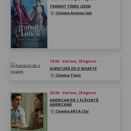
TRANSIT TIMES (2026)
Cinema Ateneu Iași
location_on
18:00 - Viernes, 28 Agosto
AVENTURĂ DE O NOAPTE
Cinema Timiș
location_on
20:00 - Viernes, 28 Agosto
AMERICAN PIE | PLĂCINTĂ
AMERICANĂ
Cinema ARTA Cluj
location_on