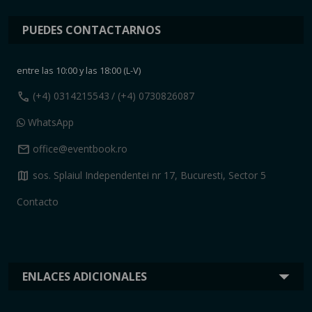
PUEDES CONTACTARNOS
entre las 10:00 y las 18:00 (L-V)
call
(+4) 0314215543
/ (+4) 0730826087
WhatsApp
mail
office@eventbook.ro
map
sos. Splaiul Independentei nr 17, Bucuresti, Sector 5
Contacto
ENLACES ADICIONALES