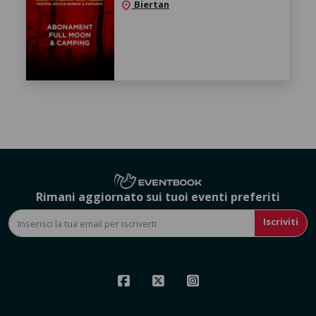
Biertan
location_on
Rimani aggiornato sui tuoi eventi preferiti
Iscriviti