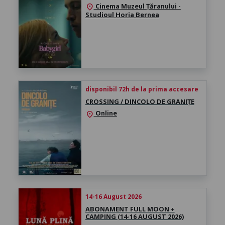
Cinema Muzeul Țăranului -
location_on
Studioul Horia Bernea
disponibil 72h de la prima accesare
CROSSING / DINCOLO DE GRANIȚE
Online
location_on
14-16 August 2026
ABONAMENT FULL MOON +
CAMPING (14-16 AUGUST 2026)