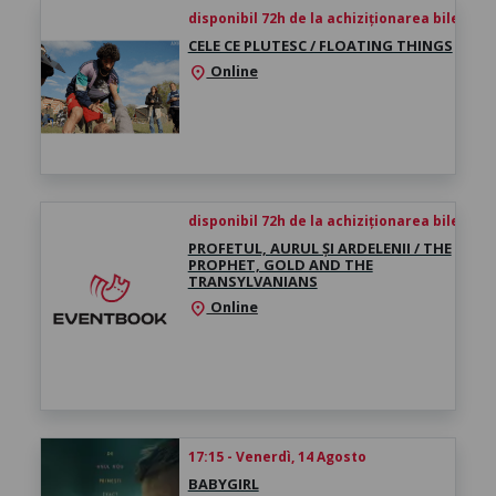
disponibil 72h de la achiziționarea biletului
CELE CE PLUTESC / FLOATING THINGS
Online
location_on
disponibil 72h de la achiziționarea biletului
PROFETUL, AURUL ȘI ARDELENII / THE
PROPHET, GOLD AND THE
TRANSYLVANIANS
Online
location_on
17:15 - Venerdì, 14 Agosto
BABYGIRL