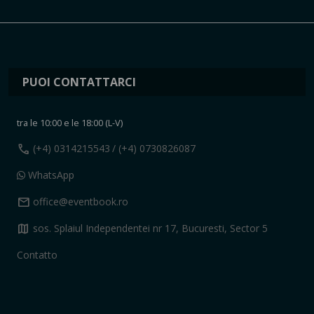
PUOI CONTATTARCI
tra le 10:00 e le 18:00 (L-V)
call
(+4) 0314215543
/ (+4) 0730826087
WhatsApp
mail
office@eventbook.ro
map
sos. Splaiul Independentei nr 17, Bucuresti, Sector 5
Contatto