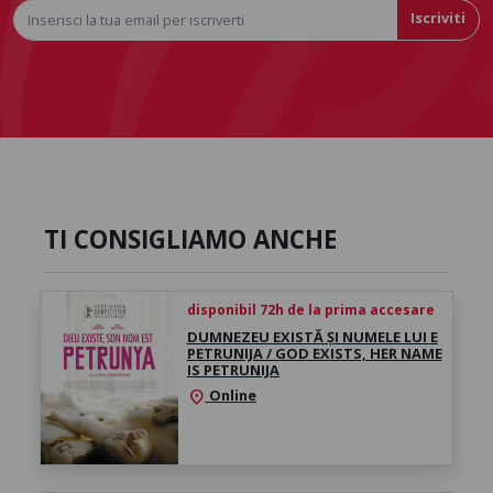
Iscriviti
TI CONSIGLIAMO ANCHE
disponibil 72h de la prima accesare
DUMNEZEU EXISTĂ ȘI NUMELE LUI E
PETRUNIJA / GOD EXISTS, HER NAME
IS PETRUNIJA
Online
location_on