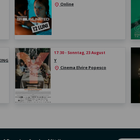
Online
location_on
17:30 - Sonntag, 23 August
KING
Y
Cinema Elvire Popesco
location_on