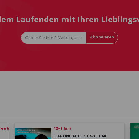
 dem Laufenden mit Ihren Liebling
Abonnieren
rea biletului
12+1 luni
TIFF UNLIMITED 12+1 LUNI