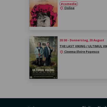
#comedie
Online
location_on
20:00 - Donnerstag, 20 August
THE LAST VIKING / ULTIMUL VI
Cinema Elvire Popesco
location_on