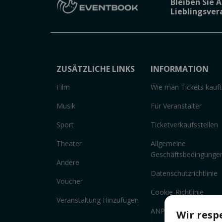
Bleiben Sie 
Lieblingsve
ZUSÄTZLICHE LINKS
INFORMATION
Film
Wie man Tickets kauft
Musik
Für Veranstalter
Sport
Ticketverkaufsstellen
Theater
Allgemeine
Geschäftsbedingunge
Andere
Datenschutzrichtlinie
Voucher
Cookie-Richtlinie
Veranstaltung Hinzufügen
ANPC
Wir resp