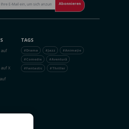
Abonnieren
NS
TAGS
 auf
#Drama
#Jazz
#Animație
#Comedie
#Aventură
 auf X
#Fantastic
#Thriller
auf