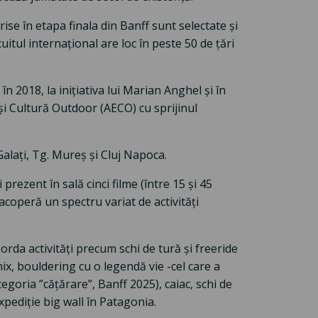
crise în etapa finala din Banff sunt selectate și
itul internațional are loc în peste 50 de țări
 2018, la inițiativa lui Marian Anghel și în
și Cultură Outdoor (AECO) cu sprijinul
Galați, Tg. Mureș și Cluj Napoca.
prezent în sală cinci filme (între 15 și 45
acoperă un spectru variat de activități
borda activități precum schi de tură și freeride
x, bouldering cu o legendă vie -cel care a
egoria ”cățărare”, Banff 2025), caiac, schi de
expediție big wall în Patagonia.