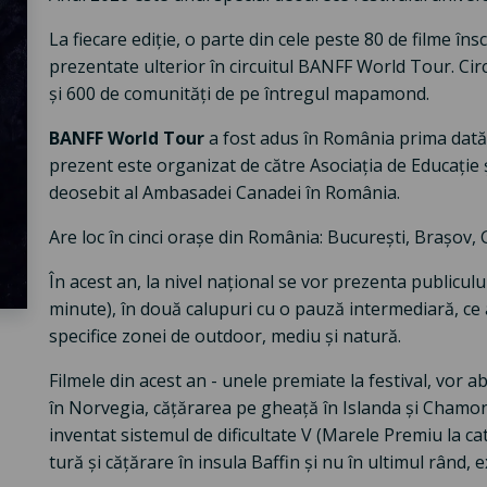
La fiecare ediție, o parte din cele peste 80 de filme îns
prezentate ulterior în circuitul BANFF World Tour. Circu
și 600 de comunități de pe întregul mapamond.
BANFF World Tour
a fost adus în România prima dată în
prezent este organizat de către Asociația de Educație 
deosebit al Ambasadei Canadei în România.
Are loc în cinci orașe din România: București, Brașov, 
În acest an, la nivel național se vor prezenta publicului 
minute), în două calupuri cu o pauză intermediară, ce 
specifice zonei de outdoor, mediu și natură.
Filmele din acest an - unele premiate la festival, vor a
în Norvegia, cățărarea pe gheață în Islanda și Chamoni
inventat sistemul de dificultate V (Marele Premiu la cat
tură și cățărare în insula Baffin și nu în ultimul rând, 