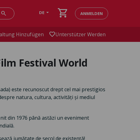
shopping_cart
search
DE
ANMELDEN
favorite
altung Hinzufügen
Unterstützer Werden
lm Festival World
ada) este recunoscut drept cel mai prestigios
spre natura, cultura, activități și mediul
venit din 1976 până astăzi un eveniment
dială.
sează jumătate de secol de existență!