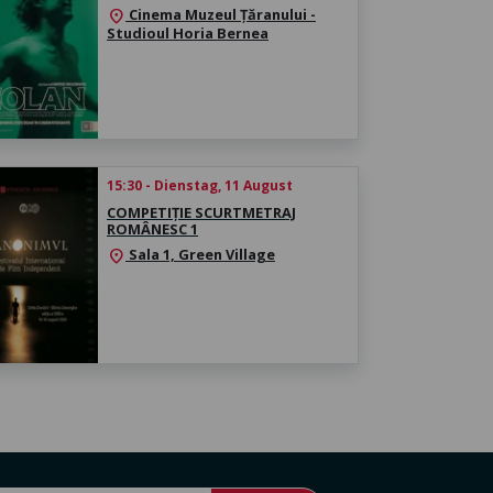
Cinema Muzeul Țăranului -
location_on
Studioul Horia Bernea
15:30 - Dienstag, 11 August
COMPETIȚIE SCURTMETRAJ
ROMÂNESC 1
Sala 1, Green Village
location_on